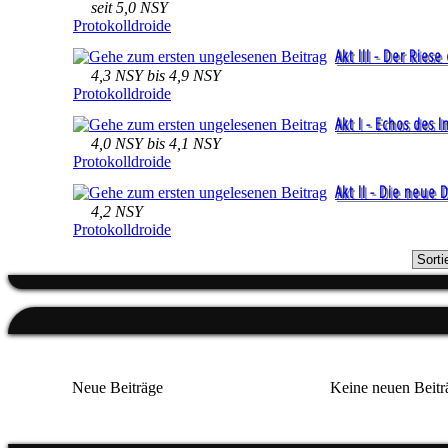
von Millionen von Planeten aus
seit 5,0 NSY
Protokolldroide
Akt III - Der Riese
4,3 NSY bis 4,9 NSY
Protokolldroide
Akt I - Echos des 
4,0 NSY bis 4,1 NSY
Protokolldroide
Akt II - Die neue 
4,2 NSY
Protokolldroide
Neue Beiträge
Keine neuen Beitr