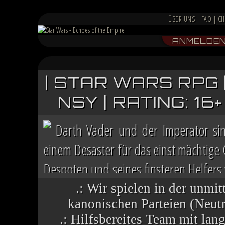
ÜBER UNS
|
FAQ
|
CH
ANMELDE
| STAR WARS RPG 
NSY | RATING: 1
Darth Vader und der Imperator si
einem Desaster für das einst mächtige
Despoten und seines finsteren Helfers v
Chaos herrscht auf vielen Welten, die 
.: Wir spielen in der unmit
kanonischen Parteien (Neutra
.: Hilfsbereites Team mit la