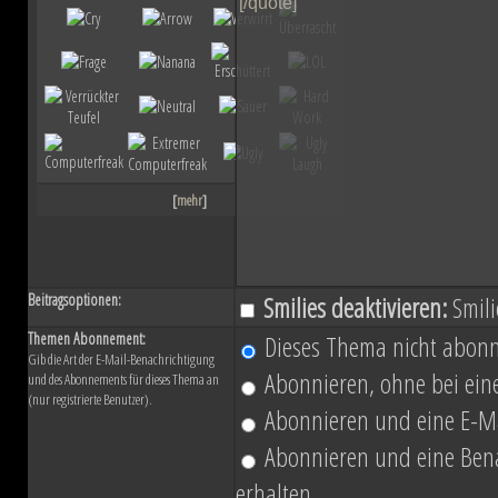
ihn mit der Einnahme von Coruscant a
Eindruck einer erneuten Einigungsbewe
sichert sich Vesperum die Loyalität 
Vernichtung aller Dissidenten und Absp
[
mehr
]
Düstere Zeiten ziehen auf. Während 
Schlacht von Endor noch den Frieden
Beitragsoptionen:
Smilies deaktivieren:
Smili
nun in weiter Ferne. Der Entscheid um 
Themen Abonnement:
Dieses Thema nicht abonn
Gib die Art der E-Mail-Benachrichtigung
fallen und niemand vermag auch nur z
Abonnieren, ohne bei eine
und des Abonnements für dieses Thema an
(nur registrierte Benutzer).
Planeten aussehen wird....
Abonnieren und eine E-Ma
Abonnieren und eine Benac
erhalten