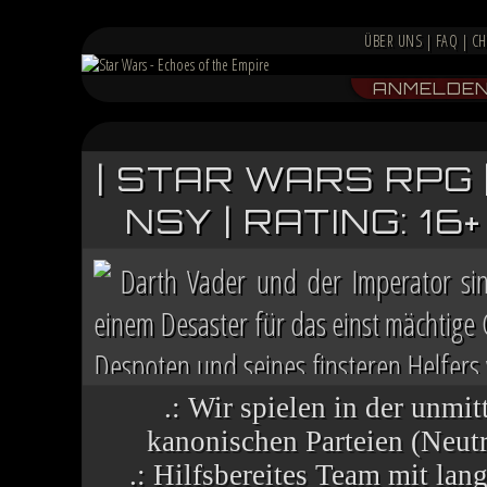
ÜBER UNS
|
FAQ
|
CH
ANMELDE
| STAR WARS RPG 
NSY | RATING: 1
Darth Vader und der Imperator si
einem Desaster für das einst mächtige
Despoten und seines finsteren Helfers v
Chaos herrscht auf vielen Welten, die 
.: Wir spielen in der unmit
kanonischen Parteien (Neutra
.: Hilfsbereites Team mit la