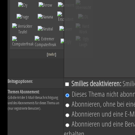
ihn mit der Einnahme von Coruscant a
Eindruck einer erneuten Einigungsbewe
sichert sich Vesperum die Loyalität 
Vernichtung aller Dissidenten und Absp
[
mehr
]
Düstere Zeiten ziehen auf. Während 
Schlacht von Endor noch den Frieden
Beitragsoptionen:
Smilies deaktivieren:
Smili
nun in weiter Ferne. Der Entscheid um 
Themen Abonnement:
Dieses Thema nicht abonn
Gib die Art der E-Mail-Benachrichtigung
fallen und niemand vermag auch nur z
Abonnieren, ohne bei eine
und des Abonnements für dieses Thema an
(nur registrierte Benutzer).
Planeten aussehen wird....
Abonnieren und eine E-Ma
Abonnieren und eine Benac
erhalten