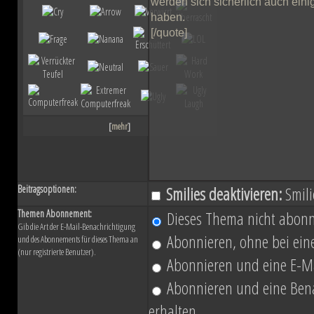
ihn mit der Einnahme von Coruscant a
Eindruck einer erneuten Einigungsbewe
sichert sich Vesperum die Loyalität 
Vernichtung aller Dissidenten und Absp
[
mehr
]
Düstere Zeiten ziehen auf. Während 
Schlacht von Endor noch den Frieden
Beitragsoptionen:
Smilies deaktivieren:
Smili
nun in weiter Ferne. Der Entscheid um 
Themen Abonnement:
Dieses Thema nicht abonn
Gib die Art der E-Mail-Benachrichtigung
fallen und niemand vermag auch nur z
Abonnieren, ohne bei eine
und des Abonnements für dieses Thema an
(nur registrierte Benutzer).
Planeten aussehen wird....
Abonnieren und eine E-Ma
Abonnieren und eine Benac
erhalten