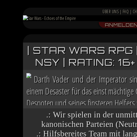
ÜBER UNS
|
FAQ
|
CH
ANMELDE
| STAR WARS RPG 
NSY | RATING: 1
Darth Vader und der Imperator si
einem Desaster für das einst mächtige
Despoten und seines finsteren Helfers v
Chaos herrscht auf vielen Welten, die 
.: Wir spielen in der unmit
kanonischen Parteien (Neutra
.: Hilfsbereites Team mit la