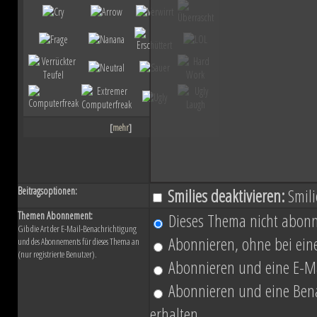
ihn mit der Einnahme von Coruscant a
Eindruck einer erneuten Einigungsbewe
sichert sich Vesperum die Loyalität 
Vernichtung aller Dissidenten und Absp
[
mehr
]
Düstere Zeiten ziehen auf. Während 
Schlacht von Endor noch den Frieden
Beitragsoptionen:
Smilies deaktivieren:
Smili
nun in weiter Ferne. Der Entscheid um 
Themen Abonnement:
Dieses Thema nicht abonn
Gib die Art der E-Mail-Benachrichtigung
fallen und niemand vermag auch nur z
Abonnieren, ohne bei eine
und des Abonnements für dieses Thema an
(nur registrierte Benutzer).
Planeten aussehen wird....
Abonnieren und eine E-Ma
Abonnieren und eine Benac
erhalten