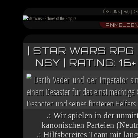
ÜBER UNS
|
FAQ
|
CH
ANMELDE
| STAR WARS RPG 
NSY | RATING: 1
Darth Vader und der Imperator si
einem Desaster für das einst mächtige
Despoten und seines finsteren Helfers v
Chaos herrscht auf vielen Welten, die 
.: Wir spielen in der unmit
kanonischen Parteien (Neutra
.: Hilfsbereites Team mit la