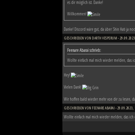
es dir möglich ist. Danke!
Willkommen!
Danke! Discord wäre gut, da über Shin Hati ja noch
GESCHRIEBEN VON DARTH VESPERUM - 29.09.2023,
Feenare Abarai schrieb:
Wollte einfach mal mich wieder melden, das ic
Hey!
Vielen Dank!
Wir hoffen bald wieder mehr von dir zu lesen, da
GESCHRIEBEN VON FEENARE ABARAI - 29.09.2023, 
Wollte einfach mal mich wieder melden, das ich 