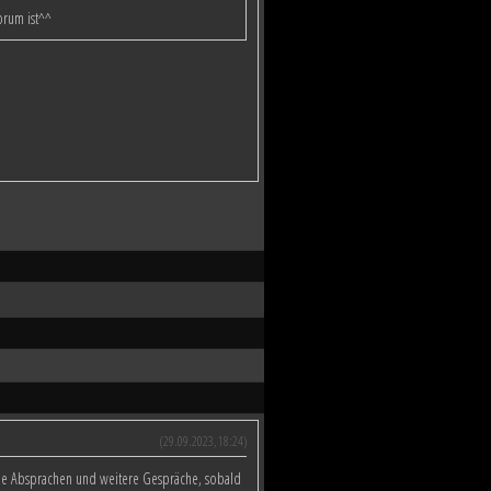
orum ist^^
(29.09.2023, 18:24)
iche Absprachen und weitere Gespräche, sobald