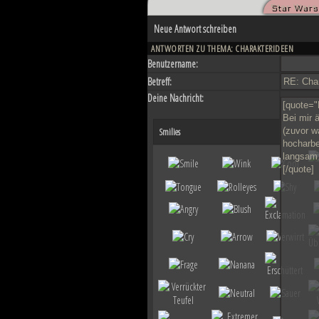
Star Wars
Düstere Zeiten ziehen auf. Während 
Neue Antwort schreiben
nun in weiter Ferne. Der Entscheid u
von Planeten aussehen wird....
ANTWORTEN ZU THEMA: CHARAKTERIDEEN
Benutzername:
Betreff:
Deine Nachricht:
Smilies