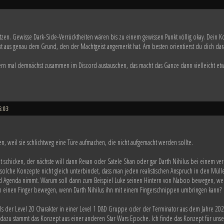
ützen. Gewisse Dark-Side-Verrücktheiten wären bis zu einem gewissen Punkt völlig okay. Dein
t aus genau dem Grund, den der Machtgeist angemerkt hat. Am besten orientierst du dich dar
ern mal demnächst zusammen im Discord austauschen, das macht das Ganze dann vielleicht etwa
5:03
en, weil sie schlichtweg eine Türe aufmachen, die nicht aufgemacht werden sollte.
t schicken, der nächste will dann Revan oder Satele Shan oder gar Darth Nihilus bei einem ve
olche Konzepte nicht gleich unterbindet, dass man jeden realistischen Anspruch in den Mül
und Agenda nimmt. Warum soll dann zum Beispiel Luke seinen Hintern von Naboo bewegen, wen
 einen Finger bewegen, wenn Darth Nihilus ihn mit einem Fingerschnippen umbringen kann?
ls der Level 20 Charakter in einer Level 1 D&D Gruppe oder der Terminator aus dem Jahre 2029
, dazu stammt das Konzept aus einer anderen Star Wars Epoche. Ich finde das Konzept für un