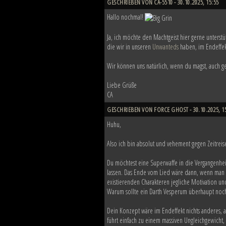
GESCHRIEBEN VON CA-5510 - 30.10.2025, 15:55
Hallo nochmal!
Ja, ich möchte den Machtgeist hier gerne unterst
die wir in unseren
Unwanteds
haben, im Endeffek
Wir können uns natürlich, wenn du magst, auch g
Liebe Grüße
CA
GESCHRIEBEN VON FORCE GHOST - 30.10.2025, 1
Huhu,
Also ich bin absolut und vehement gegen Zeitreis
Du möchtest eine Superwaffe in die Vergangenhei
lassen. Das Ende vom Lied wäre dann, wenn man s
existierenden Charakteren jegliche Motivation 
Warum sollte ein Darth Vesperum überhaupt noch
Dein Konzept wäre im Endeffekt nichts anderes, a
führt einfach zu einem massiven Ungleichgewicht