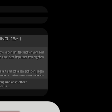
G: 16+ |
ische Imperium. Nachrichten vom Tod
 die einst dem Imperium treu ergeben
nheit und schließen sich der jungen
rden zu rekrutieren, schmiedet die
n der Galaxis übernehmen zu können.
en) sind anspielbar :.
2013 :.
nd die imperialen Würdenträger auf
g über den Dunklen Orden des toten
 Spitze des Imperiums bringt. Unter
tät des verbliebenen Imperiums und