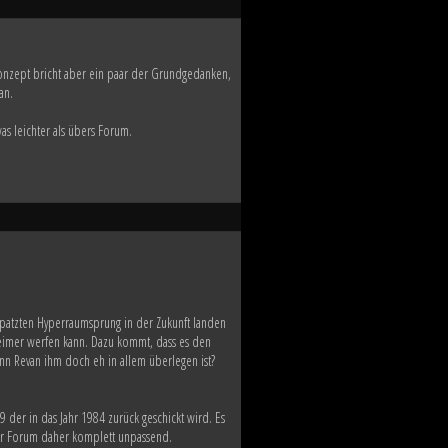
 Konzept bricht aber ein paar der Grundgedanken,
an.
s leichter als übers Forum.
rpatzten Hyperraumsprung in der Zukunft landen
leimer werfen kann. Dazu kommt, dass es den
n Revan ihm doch eh in allem überlegen ist?
 der in das Jahr 1984 zurück geschickt wird. Es
ser Forum daher komplett unpassend.