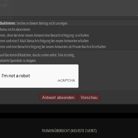
deaktivieren:
Smilies in diesem Beitrag nicht anzeigen.
Thema nicht abonnieren
ren, ohne bei einer neuen Antwort eine Benachrichtigung zu erhalten
ren und eine E-Mail-Benachrichtigung bei neuen Antworten erhalten
ren und eine Benachrichtigung bei neuen Antworten als Private Nachricht erhalten
 auf das Kontrollkästchen, das du unten siehst. Dies ist nötig,
isierte Spambots zu stoppen.
THEMENÜBERSICHT (NEUESTE ZUERST)