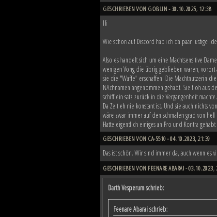
GESCHRIEBEN VON GOBLIN - 30.10.2025, 12:38
Hi
Wie schon auf Discord hab ich da paar lustige Idee
Also es handelt sich um eine Machtsensitive Dam
wenigen Vong die übrig geblieben waren, vorort 
sie die "Waffe" erschaffen. Die Machtnutzerin di
NAchnamen angenommen gehabt. Sie floh aus der 
schiff ein satz zurück in die Vergangenheit machte.
Da Zeit eh nie konstant ist. Und sie auch nichts
wäre zwar immer auf den schmalen grad von hell u
Hatte eigentlich einiges an Pro und Kontra gehab
GESCHRIEBEN VON CA-5510 - 04.10.2023, 21:39
Das ist schön. Wir sind immer da, auch wenn es v
GESCHRIEBEN VON FEENARE ABARAI - 03.10.2023, 
Darth Vesperum schrieb:
Feenare Abarai schrieb: