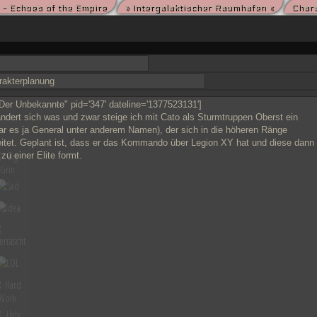
 - Echoes of the Empire
» Intergalaktischer Raumhafen «
Char
die kriegsmüden Bürger der Galaxis nach der Schlacht von Endor noch den Frieden herbeise
m die Vorherrschaft in der Galaxis wird erst noch fallen und niemand vermag auch nur zu er