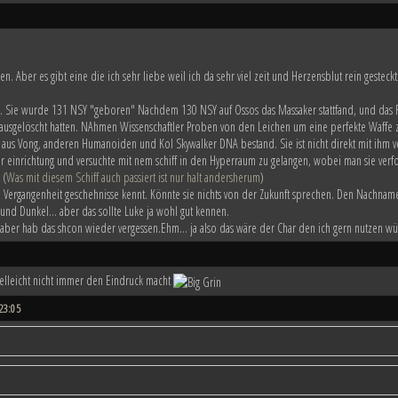
n. Aber es gibt eine die ich sehr liebe weil ich da sehr viel zeit und Herzensblut rein gesteckt
e. Sie wurde 131 NSY "geboren" Nachdem 130 NSY auf Ossos das Massaker stattfand, und das F
ausgelöscht hatten. NAhmen Wissenschaftler Proben von den Leichen um eine perfekte Waffe z
e aus Vong, anderen Humanoiden und Kol Skywalker DNA bestand. Sie ist nicht direkt mit ihm 
einrichtung und versuchte mit nem schiff in den Hyperraum zu gelangen, wobei man sie verfo
 (
Was mit diesem Schiff auch passiert ist nur halt andersherum
)
 von Vergangenheit geschehnisse kennt. Könnte sie nichts von der Zukunft sprechen. Den Nachna
nd Dunkel... aber das sollte Luke ja wohl gut kennen.
t aber hab das shcon wieder vergessen.Ehm... ja also das wäre der Char den ich gern nutzen w
ielleicht nicht immer den Eindruck macht
23:05