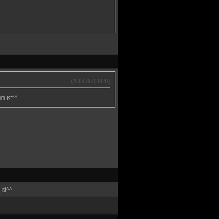
(29.09.2023, 19:41)
um ist^^
 ist^^