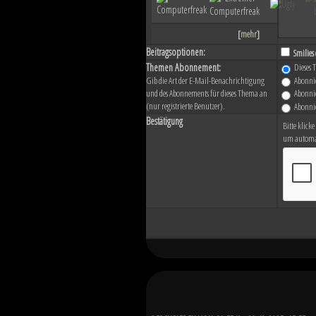
[
mehr
]
Beitragsoptionen:
Smilies 
Themen Abonnement:
Dieses 
Abonnie
Gib die Art der E-Mail-Benachrichtigung
und des Abonnements für dieses Thema an
Abonnie
(nur registrierte Benutzer).
Abonnie
Bestätigung
Bitte klicke
um automat