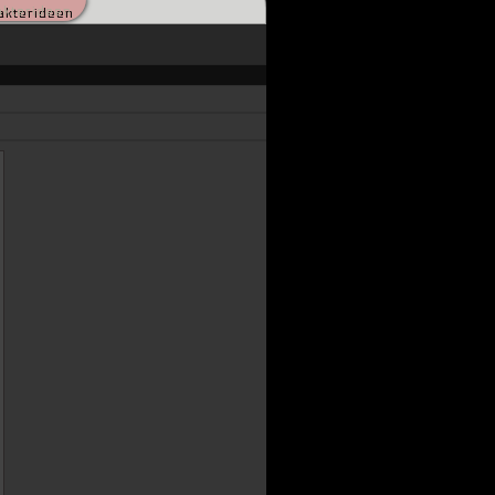
akterideen
hnten, scheint das Ende des Kampfes
ahnen, wie die Zukunft von Millionen