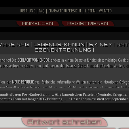
ÜBER UNS
|
FAQ
|
CHARAKTERÜBERSICHT
|
LISTEN
|
WANTED
ANMELDEN
REGISTRIEREN
WARS RPG | LEGENDS-KANON | 5,4 NSY | RATIN
SZENENTRENNUNG |
sind tot! Die
SCHLACHT VON ENDOR
endete in einem Desaster für das einst mächtige Galakt
lfers verbreiten sich wie ein Lauffeuer in der Galaxis. Chaos herrscht auf vielen Welten,
llion die
NEUE REPUBLIK
aus. Zahlreiche aufständische Welten nutzen die historische Gelege
e Skywalker in die Galaxis auszieht, um neue Machtbegabte für einen kommenden Jedi-O
a bereits weitere Allianzen, damit sie in der Lage ist, möglicherweise bald die Regierung i
 unmittelbaren Post-Endor-Zeit :. .: Alle kanonischen Parteien (Neutrale, Kriegsherr
fsbereites Team mit langer RPG-Erfahrung :. .: Unser Forum existiert seit September 
och nicht besiegt. Nachdem sich zahlreiche Truppenverbände vom Imperium abspalteten u
n stritten, übernimmt der Dunkle Jedi
VESPERUM
mit blutiger Entschlossenheit die Führun
nt er einen Feldzug gegen das marode Reich, der ihn mit der Einnahme von Coruscant an die
ngsbewegung und mithilfe kluger politischer Schachzüge sichert sich Vesperum die Loyali
Antwort schreiben
denten und Abspalter.