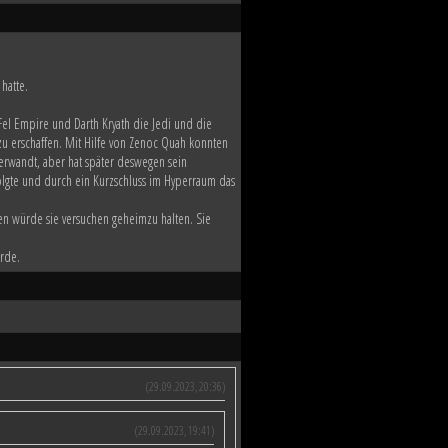
 hatte.
el Empire und Darth Kryath die Jedi und die
u erschaffen. Mit Hilfe von Zenoc Quah konnten
verwandt, aber hat später deswegen sein
lgte und durch ein Kurzschluss im Hyperraum das
men würde sie versuchen geheimzu halten. Sie
ürde.
(29.09.2023, 20:36)
(29.09.2023, 19:41)