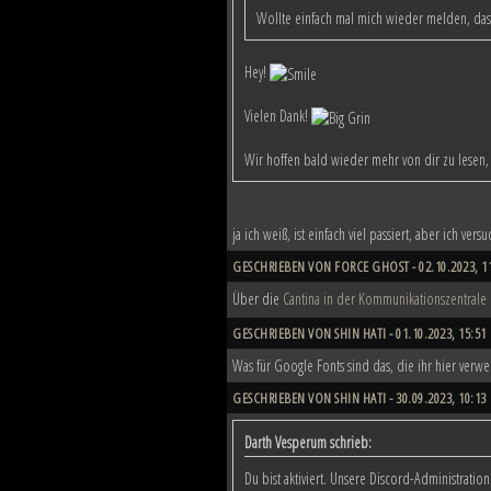
Wollte einfach mal mich wieder melden, das 
Hey!
Vielen Dank!
Wir hoffen bald wieder mehr von dir zu lesen,
ja ich weiß, ist einfach viel passiert, aber ich v
GESCHRIEBEN VON FORCE GHOST - 02.10.2023, 1
Über die
Cantina in der Kommunikationszentrale
GESCHRIEBEN VON SHIN HATI - 01.10.2023, 15:51
Was für Google Fonts sind das, die ihr hier verwe
GESCHRIEBEN VON SHIN HATI - 30.09.2023, 10:13
Darth Vesperum schrieb:
Du bist aktiviert. Unsere Discord-Administrat