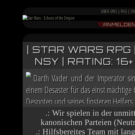
ÜBER UNS
|
FAQ
|
CH
ANMELDE
| STAR WARS RPG 
NSY | RATING: 1
Darth Vader und der Imperator si
einem Desaster für das einst mächtige
Despoten und seines finsteren Helfers v
Chaos herrscht auf vielen Welten, die 
.: Wir spielen in der unmit
kanonischen Parteien (Neutra
.: Hilfsbereites Team mit la