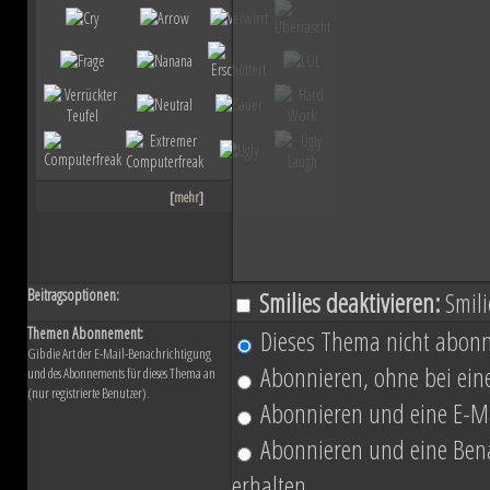
ihn mit der Einnahme von Coruscant a
Eindruck einer erneuten Einigungsbewe
sichert sich Vesperum die Loyalität 
Vernichtung aller Dissidenten und Absp
[
mehr
]
Düstere Zeiten ziehen auf. Während 
Schlacht von Endor noch den Frieden
Beitragsoptionen:
Smilies deaktivieren:
Smili
nun in weiter Ferne. Der Entscheid um 
Themen Abonnement:
Dieses Thema nicht abonn
Gib die Art der E-Mail-Benachrichtigung
fallen und niemand vermag auch nur z
Abonnieren, ohne bei eine
und des Abonnements für dieses Thema an
(nur registrierte Benutzer).
Planeten aussehen wird....
Abonnieren und eine E-Ma
Abonnieren und eine Benac
erhalten