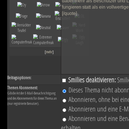
ihn mit der Einnahme von Coruscant a
Eindruck einer erneuten Einigungsbewe
sichert sich Vesperum die Loyalität 
Vernichtung aller Dissidenten und Absp
[
mehr
]
Düstere Zeiten ziehen auf. Während 
Schlacht von Endor noch den Frieden
Beitragsoptionen:
Smilies deaktivieren:
Smili
nun in weiter Ferne. Der Entscheid um 
Themen Abonnement:
Dieses Thema nicht abonn
Gib die Art der E-Mail-Benachrichtigung
fallen und niemand vermag auch nur z
Abonnieren, ohne bei eine
und des Abonnements für dieses Thema an
(nur registrierte Benutzer).
Planeten aussehen wird....
Abonnieren und eine E-Ma
Abonnieren und eine Benac
erhalten