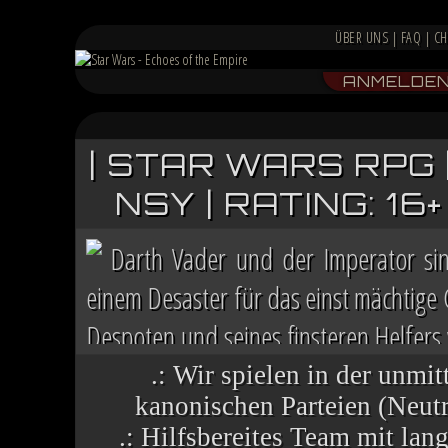
ÜBER UNS
|
FAQ
|
CH
ANMELDE
| STAR WARS RPG 
NSY | RATING: 1
Darth Vader und der Imperator si
einem Desaster für das einst mächtige
Despoten und seines finsteren Helfers v
Chaos herrscht auf vielen Welten, die 
.: Wir spielen in der unmit
kanonischen Parteien (Neutra
.: Hilfsbereites Team mit la