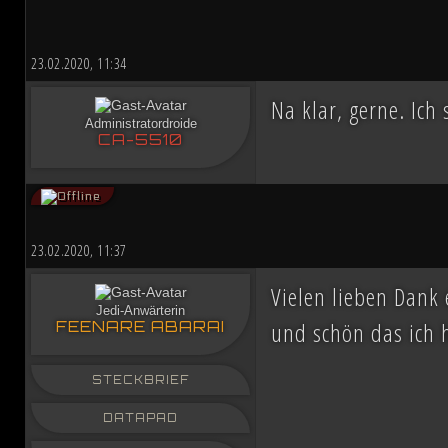
23.02.2020, 11:34
Na klar, gerne. Ich 
Administratordroide
CA-5510
23.02.2020, 11:37
Vielen lieben Dank
Jedi-Anwärterin
und schön das ich 
FEENARE ABARAI
STECKBRIEF
DATAPAD