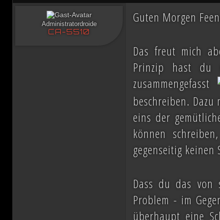
Guten Morgen Fee
Administratordroide
CA-5510
Das freut mich ab
Prinzip hast du
zusammengefasst
beschreiben. Dazu m
eins der gemütlich
können schreiben
gegenseitig keinen 
Dass du das von se
Problem - im Gegen
überhaupt eine Sch