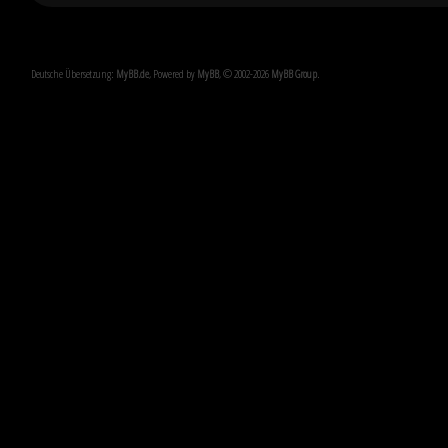
Deutsche Übersetzung:
MyBB.de
, Powered by
MyBB
, © 2002-2026
MyBB Group
.