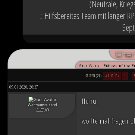
(Neutrale, Krieg
.: Hilfsbereites Team mit langer R
Sept
Char
Star Wars - Echoes of the E
SEITEN (79):
« ZURÜCK
1
…
09.01.2020, 20:37
Huhu,
Weltraumreisend
LEXI
wollte mal fragen ob