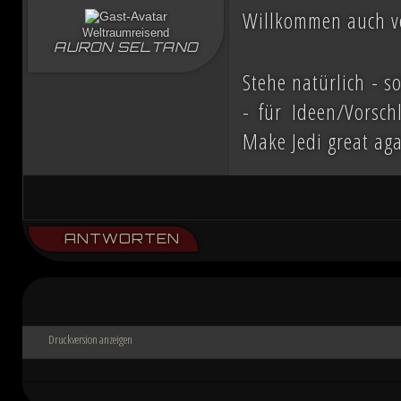
Willkommen auch v
Weltraumreisend
AURON SELTANO
Stehe natürlich - s
- für Ideen/Vorsch
Make Jedi great ag
ANTWORTEN
Druckversion anzeigen