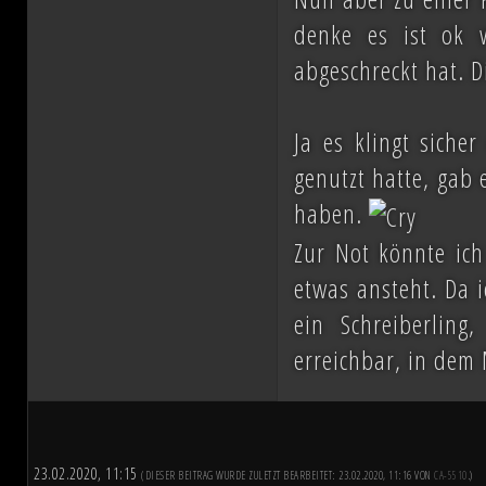
denke es ist ok 
abgeschreckt hat. 
Ja es klingt sicher
genutzt hatte, gab
haben.
Zur Not könnte ic
etwas ansteht. Da 
ein Schreiberling
erreichbar, in dem
23.02.2020, 11:15
(DIESER BEITRAG WURDE ZULETZT BEARBEITET: 23.02.2020, 11:16 VON
CA-5510
.)