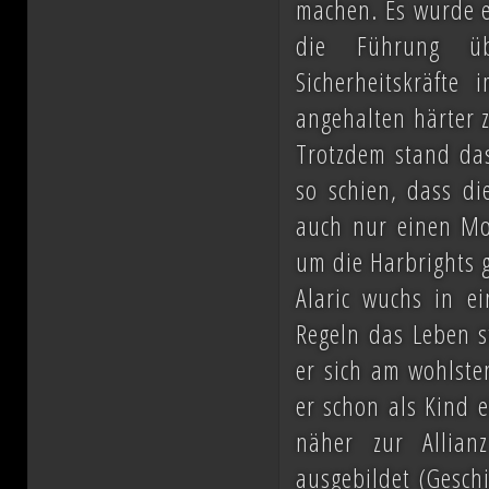
machen. Es wurde e
die Führung ü
Sicherheitskräft
angehalten härter 
Trotzdem stand das
so schien, dass di
auch nur einen M
um die Harbrights 
Alaric wuchs in ei
Regeln das Leben s
er sich am wohlste
er schon als Kind e
näher zur Allian
ausgebildet (Geschi