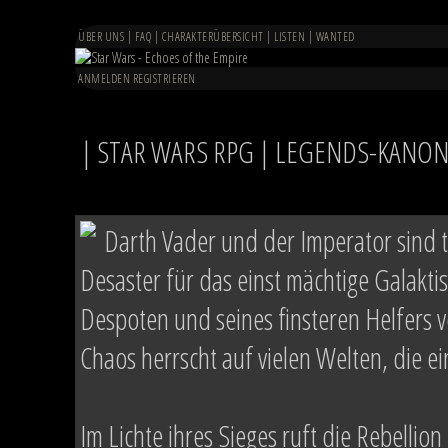
ÜBER UNS
|
FAQ
|
CHARAKTERÜBERSICHT
|
LISTEN
|
WANTED
ANMELDEN
REGISTRIEREN
| STAR WARS RPG | LEGENDS-KANON 
Darth Vader und der Imperator sind t
Desaster für das einst mächtige Galakt
Despoten und seines finsteren Helfers ve
Chaos herrscht auf vielen Welten, die 
Im Lichte ihres Sieges ruft die Rebellion