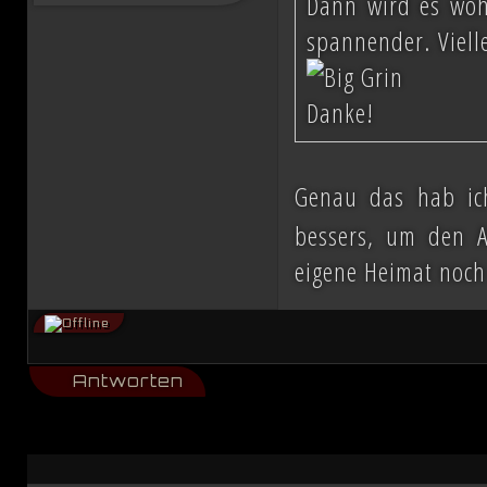
Dann wird es woh
spannender. Viell
Danke!
Genau das hab ic
bessers, um den A
eigene Heimat noch
Antworten