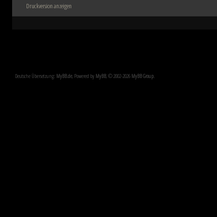
Druckversion anzeigen
Deutsche Übersetzung:
MyBB.de
, Powered by
MyBB
, © 2002-2026
MyBB Group
.