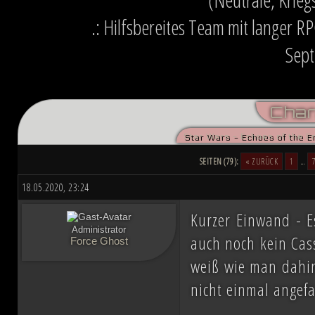
.: Hilfsbereites Team mit langer R
Sept
Char
Star Wars - Echoes of the E
SEITEN (79):
« ZURÜCK
1
…
18.05.2020, 23:24
Kurzer Einwand - E
Administrator
auch noch kein Cas
Force Ghost
weiß wie man dahin
nicht einmal ange