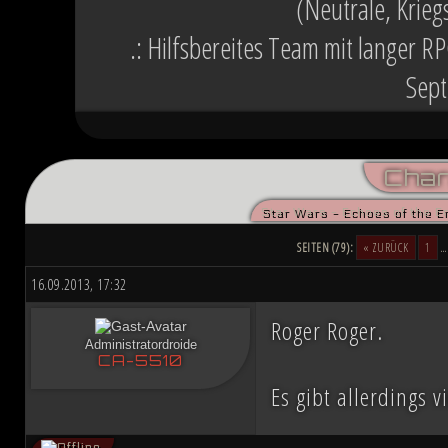
(Neutrale, Krieg
.: Hilfsbereites Team mit langer R
Sept
Char
Star Wars - Echoes of the E
SEITEN (79):
« ZURÜCK
1
16.09.2013, 17:32
Roger Roger.
Administratordroide
CA-5510
Es gibt allerdings v