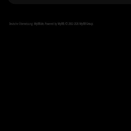
Deutsche Übersetzung:
MyBB.de
, Powered by
MyBB
, © 2002-2026
MyBB Group
.