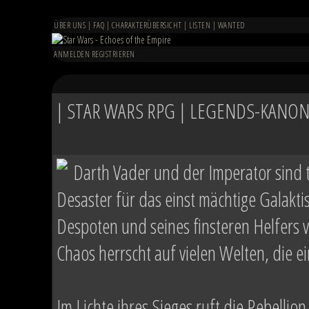
ÜBER UNS
|
FAQ
|
CHARAKTERÜBERSICHT
|
LISTEN
|
WANTED
ANMELDEN
REGISTRIEREN
| STAR WARS RPG | LEGENDS-KANON 
Darth Vader und der Imperator sind 
Desaster für das einst mächtige Galakt
Despoten und seines finsteren Helfers ve
Chaos herrscht auf vielen Welten, die 
Im Lichte ihres Sieges ruft die Rebellion