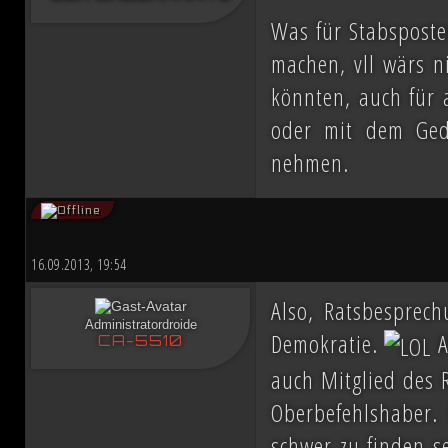
Was für Stabsposten
machen, vll wärs n
könnten, auch für 
oder mit dem Ged
nehmen.
16.09.2013, 19:54
Also, Ratsbesprec
Administratordroide
Demokratie.
A
CA-5510
auch Mitglied des R
Oberbefehlshaber. 
schwer zu finden se