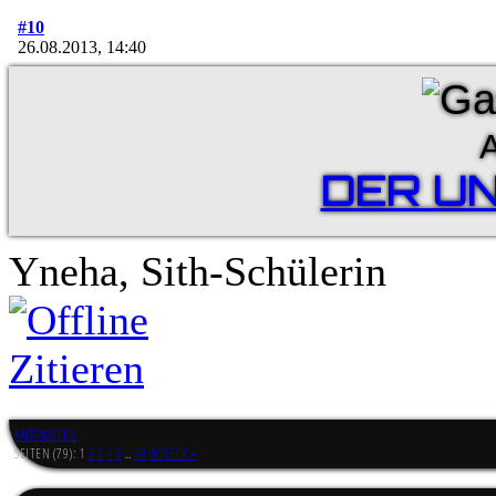
#10
26.08.2013, 14:40
A
DER U
Yneha, Sith-Schülerin
Zitieren
ANTWORTEN
SEITEN (79):
1
2
3
4
5
…
79
WEITER »