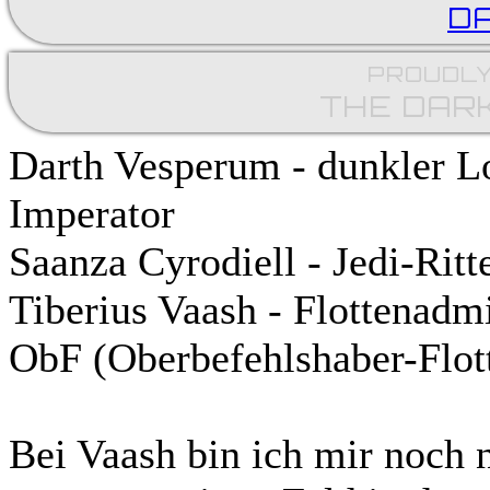
D
PROUDLY
THE DAR
Darth Vesperum - dunkler Lo
Imperator
Saanza Cyrodiell - Jedi-Rit
Tiberius Vaash - Flottenadm
ObF (Oberbefehlshaber-Flot
Bei Vaash bin ich mir noch n