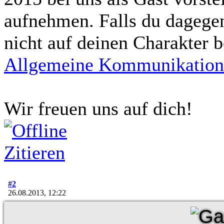
toten Imperators. Mit seine
aufnehmen. Falls du dagegen
gegen das marode Reich, der
nicht auf deinen Charakter b
an die Spitze des Imperiums
Allgemeine Kommunikation
erneuten Einigungsbewegung
Schachzüge sichert sich Vesp
Imperiums und beschwört die
Wir freuen uns auf dich!
Abspalter.
Düstere Zeiten ziehen auf. 
Zitieren
Galaxis nach der Schlac
herbeisehnten, scheint das E
#2
26.08.2013, 12:22
Der Entscheid um die Vorherr
fallen und niemand vermag a