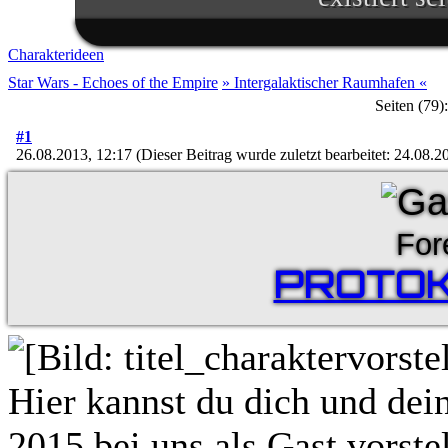
Im Lichte ihres Sieges ruft d
aus. Zahlreiche aufständis
Charakterideen
Gelegenheit und schließen s
Star Wars - Echoes of the Empire
» Intergalaktischer Raumhafen «
Seiten (79):
an. Während Luke Skywalker
#1
Machtbegabte für einen kom
26.08.2013, 12:17
(Dieser Beitrag wurde zuletzt bearbeitet: 24.08.
schmiedet die republikanis
weitere Allianzen, damit sie in
For
Regierung in der Galaxis übe
PROTOK
Doch das bröckelnde Imperiu
sich zahlreiche Truppenverb
die imperialen Würdenträge
Hier kannst du dich und dei
Vorgehen stritten, übernimm
2015 bei uns als Gast vorst
blutiger Entschlossenheit di