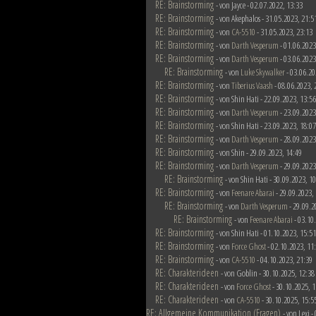
RE: Brainstorming
- von Jayce - 02.07.2022, 13:33
RE: Brainstorming
- von Akephalos - 31.05.2023, 21:5
RE: Brainstorming
- von
CA-5510
- 31.05.2023, 23:13
RE: Brainstorming
- von
Darth Vesperum
- 01.06.2023
RE: Brainstorming
- von
Darth Vesperum
- 03.06.2023
RE: Brainstorming
- von
Luke Skywalker
- 03.06.20
RE: Brainstorming
- von
Tiberius Vaash
- 08.06.2023, 
RE: Brainstorming
- von Shin Hati - 22.09.2023, 13:56
RE: Brainstorming
- von
Darth Vesperum
- 23.09.2023
RE: Brainstorming
- von Shin Hati - 23.09.2023, 18:07
RE: Brainstorming
- von
Darth Vesperum
- 28.09.2023
RE: Brainstorming
- von Shin - 29.09.2023, 14:49
RE: Brainstorming
- von
Darth Vesperum
- 29.09.2023
RE: Brainstorming
- von Shin Hati - 30.09.2023, 1
RE: Brainstorming
- von
Feenare Abarai
- 29.09.2023,
RE: Brainstorming
- von
Darth Vesperum
- 29.09.2
RE: Brainstorming
- von
Feenare Abarai
- 03.10
RE: Brainstorming
- von Shin Hati - 01.10.2023, 15:51
RE: Brainstorming
- von
Force Ghost
- 02.10.2023, 11
RE: Brainstorming
- von
CA-5510
- 04.10.2023, 21:39
RE: Charakterideen
- von Goblin - 30.10.2025, 12:38
RE: Charakterideen
- von
Force Ghost
- 30.10.2025, 1
RE: Charakterideen
- von
CA-5510
- 30.10.2025, 15:5
RE: Allgemeine Kommunikation (Fragen)
- von Lexi 