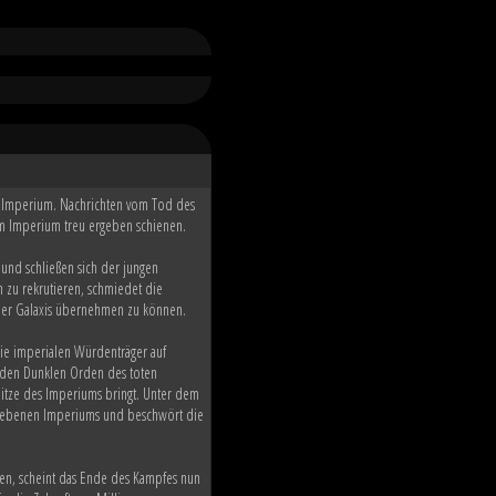
he Imperium. Nachrichten vom Tod des
 dem Imperium treu ergeben schienen.
 und schließen sich der jungen
zu rekrutieren, schmiedet die
 der Galaxis übernehmen zu können.
ie imperialen Würdenträger auf
r den Dunklen Orden des toten
pitze des Imperiums bringt. Unter dem
rbliebenen Imperiums und beschwört die
ten, scheint das Ende des Kampfes nun