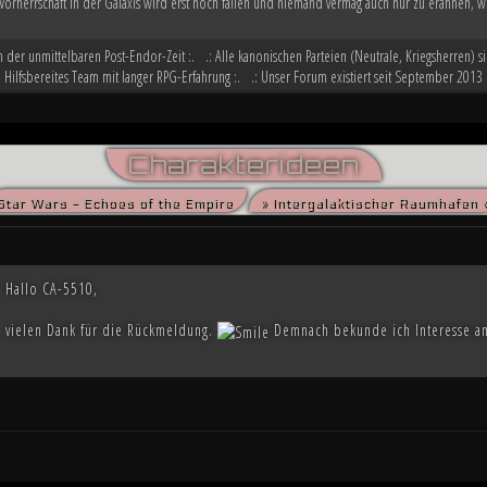
Vorherrschaft in der Galaxis wird erst noch fallen und niemand vermag auch nur zu erahnen, w
in der unmittelbaren Post-Endor-Zeit :. .: Alle kanonischen Parteien (Neutrale, Kriegsherren) si
: Hilfsbereites Team mit langer RPG-Erfahrung :. .: Unser Forum existiert seit September 2013 
Charakterideen
Star Wars - Echoes of the Empire
» Intergalaktischer Raumhafen 
Hallo CA-5510,
vielen Dank für die Rückmeldung.
Demnach bekunde ich Interesse a