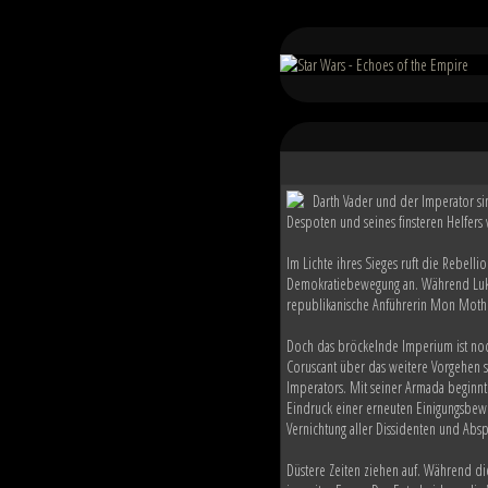
Darth Vader und der Imperator si
Despoten und seines finsteren Helfers 
Im Lichte ihres Sieges ruft die Rebelli
Demokratiebewegung an. Während Luke 
republikanische Anführerin Mon Mothma
Doch das bröckelnde Imperium ist noc
Coruscant über das weitere Vorgehen s
Imperators. Mit seiner Armada beginnt
Eindruck einer erneuten Einigungsbewe
Vernichtung aller Dissidenten und Absp
Düstere Zeiten ziehen auf. Während d