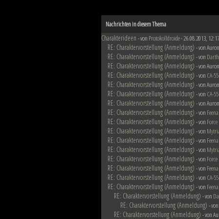
Nachrichten in diesem Thema
Charakterideen
- von
Protokolldroide
- 26.08.2013, 12:1
RE: Charaktervorstellung (Anmeldung)
- von Auron
RE: Charaktervorstellung (Anmeldung)
- von
Darth
RE: Charaktervorstellung (Anmeldung)
- von Auron
RE: Charaktervorstellung (Anmeldung)
- von
CA-55
RE: Charaktervorstellung (Anmeldung)
- von Auron
RE: Charaktervorstellung (Anmeldung)
- von
CA-55
RE: Charaktervorstellung (Anmeldung)
- von Auron
RE: Charaktervorstellung (Anmeldung)
- von
Feena
RE: Charaktervorstellung (Anmeldung)
- von
Force
RE: Charaktervorstellung (Anmeldung)
- von
Mytri
RE: Charaktervorstellung (Anmeldung)
- von
Feena
RE: Charaktervorstellung (Anmeldung)
- von
Mytri
RE: Charaktervorstellung (Anmeldung)
- von
Force
RE: Charaktervorstellung (Anmeldung)
- von
Feena
RE: Charaktervorstellung (Anmeldung)
- von
CA-55
RE: Charaktervorstellung (Anmeldung)
- von
Feena
RE: Charaktervorstellung (Anmeldung)
- von
Da
RE: Charaktervorstellung (Anmeldung)
- vo
RE: Charaktervorstellung (Anmeldung)
- von Au