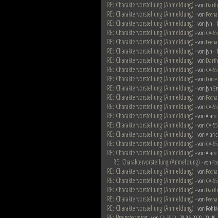
RE: Charaktervorstellung (Anmeldung)
- von
Darth
RE: Charaktervorstellung (Anmeldung)
- von
Feena
RE: Charaktervorstellung (Anmeldung)
- von Jyn -
RE: Charaktervorstellung (Anmeldung)
- von
CA-55
RE: Charaktervorstellung (Anmeldung)
- von
Feena
RE: Charaktervorstellung (Anmeldung)
- von Jyn -
RE: Charaktervorstellung (Anmeldung)
- von
Darth
RE: Charaktervorstellung (Anmeldung)
- von
CA-55
RE: Charaktervorstellung (Anmeldung)
- von
Force
RE: Charaktervorstellung (Anmeldung)
- von Jyn E
RE: Charaktervorstellung (Anmeldung)
- von
Feena
RE: Charaktervorstellung (Anmeldung)
- von
CA-55
RE: Charaktervorstellung (Anmeldung)
- von Alari
RE: Charaktervorstellung (Anmeldung)
- von
CA-55
RE: Charaktervorstellung (Anmeldung)
- von Alari
RE: Charaktervorstellung (Anmeldung)
- von
CA-55
RE: Charaktervorstellung (Anmeldung)
- von Alari
RE: Charaktervorstellung (Anmeldung)
- von
Fo
RE: Charaktervorstellung (Anmeldung)
- von
Feena
RE: Charaktervorstellung (Anmeldung)
- von
CA-55
RE: Charaktervorstellung (Anmeldung)
- von
Darth
RE: Charaktervorstellung (Anmeldung)
- von
Feena
RE: Charaktervorstellung (Anmeldung)
- von Rohkk
RE: Brainstorming
- von
CA-5510
- 28.06.2020, 20:10