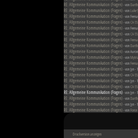
RE: Allgemeine Kommunikation (Fragen)
- von
Darth
RE: Allgemeine Kommunikation (Fragen)
- von
Luke 
RE: Allgemeine Kommunikation (Fragen)
- von Feena
RE: Allgemeine Kommunikation (Fragen)
- von
CA-55
RE: Allgemeine Kommunikation (Fragen)
- von Feena
RE: Allgemeine Kommunikation (Fragen)
- von
CA-55
RE: Allgemeine Kommunikation (Fragen)
- von
Feena
RE: Allgemeine Kommunikation (Fragen)
- von
Darth
RE: Allgemeine Kommunikation (Fragen)
- von Auron
RE: Allgemeine Kommunikation (Fragen)
- von
Mytri
RE: Allgemeine Kommunikation (Fragen)
- von
Feena
RE: Allgemeine Kommunikation (Fragen)
- von Jyn -
RE: Allgemeine Kommunikation (Fragen)
- von
CA-55
RE: Allgemeine Kommunikation (Fragen)
- von Jyn -
RE: Allgemeine Kommunikation (Fragen)
- von
CA-55
RE: Allgemeine Kommunikation (Fragen)
- von Jyn -
RE: Allgemeine Kommunikation (Fragen)
- von
Darth
RE: Allgemeine Kommunikation (Fragen)
- von Jyn -
RE: Allgemeine Kommunikation (Fragen)
- von
Force
Druckversion anzeigen