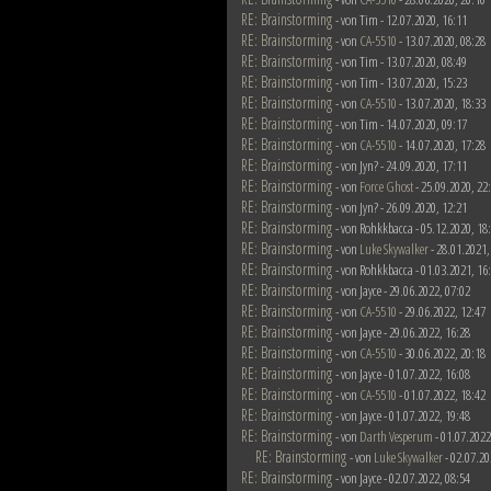
RE: Brainstorming
- von Tim - 12.07.2020, 16:11
RE: Brainstorming
- von
CA-5510
- 13.07.2020, 08:28
RE: Brainstorming
- von Tim - 13.07.2020, 08:49
RE: Brainstorming
- von Tim - 13.07.2020, 15:23
RE: Brainstorming
- von
CA-5510
- 13.07.2020, 18:33
RE: Brainstorming
- von Tim - 14.07.2020, 09:17
RE: Brainstorming
- von
CA-5510
- 14.07.2020, 17:28
RE: Brainstorming
- von Jyn? - 24.09.2020, 17:11
RE: Brainstorming
- von
Force Ghost
- 25.09.2020, 22
RE: Brainstorming
- von Jyn? - 26.09.2020, 12:21
RE: Brainstorming
- von Rohkkbacca - 05.12.2020, 18
RE: Brainstorming
- von
Luke Skywalker
- 28.01.2021,
RE: Brainstorming
- von Rohkkbacca - 01.03.2021, 16
RE: Brainstorming
- von Jayce - 29.06.2022, 07:02
RE: Brainstorming
- von
CA-5510
- 29.06.2022, 12:47
RE: Brainstorming
- von Jayce - 29.06.2022, 16:28
RE: Brainstorming
- von
CA-5510
- 30.06.2022, 20:18
RE: Brainstorming
- von Jayce - 01.07.2022, 16:08
RE: Brainstorming
- von
CA-5510
- 01.07.2022, 18:42
RE: Brainstorming
- von Jayce - 01.07.2022, 19:48
RE: Brainstorming
- von
Darth Vesperum
- 01.07.2022
RE: Brainstorming
- von
Luke Skywalker
- 02.07.20
RE: Brainstorming
- von Jayce - 02.07.2022, 08:54