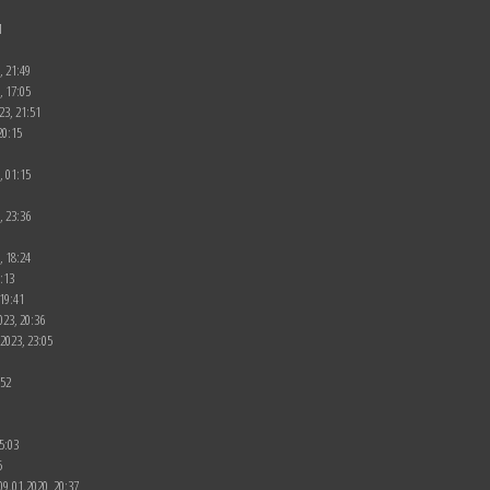
1
, 21:49
, 17:05
23, 21:51
20:15
, 01:15
, 23:36
, 18:24
0:13
 19:41
023, 20:36
.2023, 23:05
:52
5:03
5
- 09.01.2020, 20:37