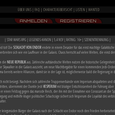
ÜBER UNS
|
FAQ
|
CHARAKTERÜBERSICHT
|
LISTEN
|
WANTED
ANMELDEN
REGISTRIEREN
| STAR WARS RPG | LEGENDS-KANON | 5,4 NSY | RATING: 16+ | SZENENTRENNUNG |
nd tot! Die
SCHLACHT VON ENDOR
endete in einem Desaster für das einst mächtige Galaktisc
verbreiten sich wie ein Lauffeuer in der Galaxis. Chaos herrscht auf vielen Welten, die einst
on die
NEUE REPUBLIK
aus. Zahlreiche aufständische Welten nutzen die historische Gelegenheit
Skywalker in die Galaxis auszieht, um neue Machtbegabte für einen kommenden Jedi-Orden 
 bereits weitere Allianzen, damit sie in der Lage ist, möglicherweise bald die Regierung in
h nicht besiegt. Nachdem sich zahlreiche Truppenverbände vom Imperium abspalteten und d
tritten, übernimmt der Dunkle Jedi
VESPERUM
mit blutiger Entschlossenheit die Führung übe
 er einen Feldzug gegen das marode Reich, der ihn mit der Einnahme von Coruscant an die S
gung und mithilfe kluger politischer Schachzüge sichert sich Vesperum die Loyalität des ve
alter.
ie kriegsmüden Bürger der Galaxis nach der Schlacht von Endor noch den Frieden herbeisehn