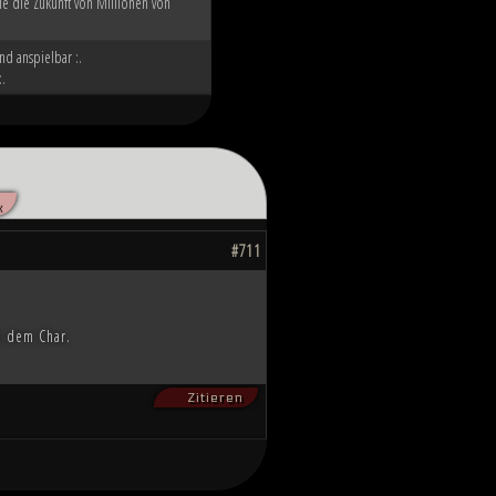
ie die Zukunft von Millionen von
nd anspielbar :.
:.
«
#711
n dem Char.
Zitieren