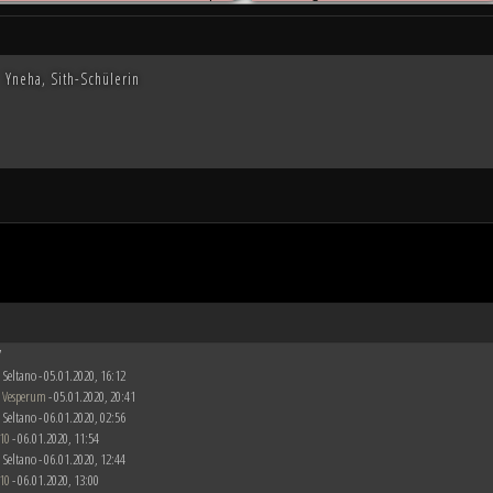
die kriegsmüden Bürger der Galaxis nach der Schlacht von Endor noch den Frieden herbeise
m die Vorherrschaft in der Galaxis wird erst noch fallen und niemand vermag auch nur zu er
Yneha, Sith-Schülerin
7
 Seltano - 05.01.2020, 16:12
 Vesperum
- 05.01.2020, 20:41
 Seltano - 06.01.2020, 02:56
10
- 06.01.2020, 11:54
 Seltano - 06.01.2020, 12:44
10
- 06.01.2020, 13:00