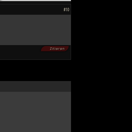
hnten, scheint das Ende des Kampfes
#10
ahnen, wie die Zukunft von Millionen
Zitieren