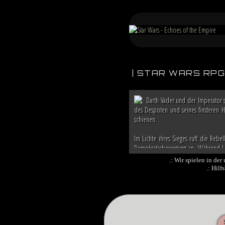
| STAR WARS RPG 
Darth Vader und der Imperator s
des Despoten und seines finsteren He
schienen.
Im Lichte ihres Sieges ruft die Rebe
Demokratiebewegung an. Während Luk
republikanische Anführerin Mon Mothm
.: Wir spielen in der
.: Hil
Doch das bröckelnde Imperium ist n
Coruscant über das weitere Vorgehe
Imperators. Mit seiner Armada begin
dem Eindruck einer erneuten Einigu
beschwört die Vernichtung aller Dissi