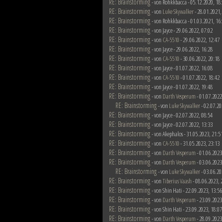
RE: Brainstorming
- von Rohkkbacca - 05.12.2020, 18
RE: Brainstorming
- von
Luke Skywalker
- 28.01.2021,
RE: Brainstorming
- von Rohkkbacca - 01.03.2021, 16
RE: Brainstorming
- von Jayce - 29.06.2022, 07:02
RE: Brainstorming
- von
CA-5510
- 29.06.2022, 12:47
RE: Brainstorming
- von Jayce - 29.06.2022, 16:28
RE: Brainstorming
- von
CA-5510
- 30.06.2022, 20:18
RE: Brainstorming
- von Jayce - 01.07.2022, 16:08
RE: Brainstorming
- von
CA-5510
- 01.07.2022, 18:42
RE: Brainstorming
- von Jayce - 01.07.2022, 19:48
RE: Brainstorming
- von
Darth Vesperum
- 01.07.2022
RE: Brainstorming
- von
Luke Skywalker
- 02.07.20
RE: Brainstorming
- von Jayce - 02.07.2022, 08:54
RE: Brainstorming
- von Jayce - 02.07.2022, 13:33
RE: Brainstorming
- von Akephalos - 31.05.2023, 21:5
RE: Brainstorming
- von
CA-5510
- 31.05.2023, 23:13
RE: Brainstorming
- von
Darth Vesperum
- 01.06.2023
RE: Brainstorming
- von
Darth Vesperum
- 03.06.2023
RE: Brainstorming
- von
Luke Skywalker
- 03.06.20
RE: Brainstorming
- von
Tiberius Vaash
- 08.06.2023, 
RE: Brainstorming
- von Shin Hati - 22.09.2023, 13:56
RE: Brainstorming
- von
Darth Vesperum
- 23.09.2023
RE: Brainstorming
- von Shin Hati - 23.09.2023, 18:07
RE: Brainstorming
- von
Darth Vesperum
- 28.09.2023