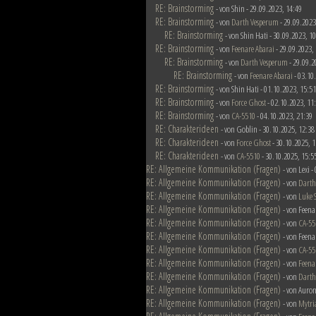
RE: Brainstorming
- von Shin - 29.09.2023, 14:49
RE: Brainstorming
- von
Darth Vesperum
- 29.09.2023
RE: Brainstorming
- von Shin Hati - 30.09.2023, 1
RE: Brainstorming
- von
Feenare Abarai
- 29.09.2023,
RE: Brainstorming
- von
Darth Vesperum
- 29.09.2
RE: Brainstorming
- von
Feenare Abarai
- 03.10
RE: Brainstorming
- von Shin Hati - 01.10.2023, 15:51
RE: Brainstorming
- von
Force Ghost
- 02.10.2023, 11
RE: Brainstorming
- von
CA-5510
- 04.10.2023, 21:39
RE: Charakterideen
- von Goblin - 30.10.2025, 12:38
RE: Charakterideen
- von
Force Ghost
- 30.10.2025, 1
RE: Charakterideen
- von
CA-5510
- 30.10.2025, 15:5
RE: Allgemeine Kommunikation (Fragen)
- von Lexi 
RE: Allgemeine Kommunikation (Fragen)
- von
Darth
RE: Allgemeine Kommunikation (Fragen)
- von
Luke 
RE: Allgemeine Kommunikation (Fragen)
- von Feena
RE: Allgemeine Kommunikation (Fragen)
- von
CA-55
RE: Allgemeine Kommunikation (Fragen)
- von Feena
RE: Allgemeine Kommunikation (Fragen)
- von
CA-55
RE: Allgemeine Kommunikation (Fragen)
- von
Feena
RE: Allgemeine Kommunikation (Fragen)
- von
Darth
RE: Allgemeine Kommunikation (Fragen)
- von Auron
RE: Allgemeine Kommunikation (Fragen)
- von
Mytri