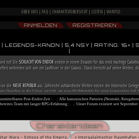
ÜBER UNS
|
FAQ
|
CHARAKTERÜBERSICHT
|
LISTEN
|
WANTED
ANMELDEN
REGISTRIEREN
| LEGENDS-KANON | 5,4 NSY | RATING: 16+
|
ind tot! Die
SCHLACHT VON ENDOR
endete in einem Desaster für das einst mächtige Galakt
lfers verbreiten sich wie ein Lauffeuer in der Galaxis. Chaos herrscht auf vielen Welten,
llion die
NEUE REPUBLIK
aus. Zahlreiche aufständische Welten nutzen die historische Geleg
e Skywalker in die Galaxis auszieht, um neue Machtbegabte für einen kommenden Jedi-O
a bereits weitere Allianzen, damit sie in der Lage ist, möglicherweise bald die Regierung i
 unmittelbaren Post-Endor-Zeit :. .: Alle kanonischen Parteien (Neutrale, Kriegsherr
fsbereites Team mit langer RPG-Erfahrung :. .: Unser Forum existiert seit September 
och nicht besiegt. Nachdem sich zahlreiche Truppenverbände vom Imperium abspalteten u
n stritten, übernimmt der Dunkle Jedi
VESPERUM
mit blutiger Entschlossenheit die Führun
nt er einen Feldzug gegen das marode Reich, der ihn mit der Einnahme von Coruscant an die
Charakterideen
ngsbewegung und mithilfe kluger politischer Schachzüge sichert sich Vesperum die Loyali
denten und Abspalter.
Star Wars - Echoes of the Empire
» Intergalaktischer Raumhafen 