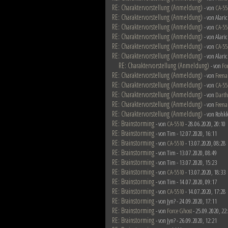
RE: Charaktervorstellung (Anmeldung)
- von
CA-55
RE: Charaktervorstellung (Anmeldung)
- von Alari
RE: Charaktervorstellung (Anmeldung)
- von
CA-55
RE: Charaktervorstellung (Anmeldung)
- von Alari
RE: Charaktervorstellung (Anmeldung)
- von
CA-55
RE: Charaktervorstellung (Anmeldung)
- von Alari
RE: Charaktervorstellung (Anmeldung)
- von
Fo
RE: Charaktervorstellung (Anmeldung)
- von
Feena
RE: Charaktervorstellung (Anmeldung)
- von
CA-55
RE: Charaktervorstellung (Anmeldung)
- von
Darth
RE: Charaktervorstellung (Anmeldung)
- von
Feena
RE: Charaktervorstellung (Anmeldung)
- von Rohkk
RE: Brainstorming
- von
CA-5510
- 28.06.2020, 20:10
RE: Brainstorming
- von Tim - 12.07.2020, 16:11
RE: Brainstorming
- von
CA-5510
- 13.07.2020, 08:28
RE: Brainstorming
- von Tim - 13.07.2020, 08:49
RE: Brainstorming
- von Tim - 13.07.2020, 15:23
RE: Brainstorming
- von
CA-5510
- 13.07.2020, 18:33
RE: Brainstorming
- von Tim - 14.07.2020, 09:17
RE: Brainstorming
- von
CA-5510
- 14.07.2020, 17:28
RE: Brainstorming
- von Jyn? - 24.09.2020, 17:11
RE: Brainstorming
- von
Force Ghost
- 25.09.2020, 22
RE: Brainstorming
- von Jyn? - 26.09.2020, 12:21