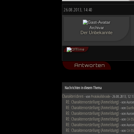
Düstere Zeiten ziehen auf. Während 
26.08.2013, 14:40
nun in weiter Ferne. Der Entscheid u
von Planeten aussehen wird....
Archivar
Der Unbekannte
Antworten
Nachrichten in diesem Thema
Charakterideen
- von
Protokolldroide
- 26.08.2013, 12:1
RE: Charaktervorstellung (Anmeldung)
- von Auron
RE: Charaktervorstellung (Anmeldung)
- von
Darth
RE: Charaktervorstellung (Anmeldung)
- von Auron
RE: Charaktervorstellung (Anmeldung)
- von
CA-55
RE: Charaktervorstellung (Anmeldung)
- von Auron
RE: Charaktervorstellung (Anmeldung)
- von
CA-55