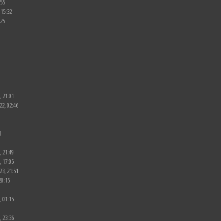
:55
 15:32
:25
, 21:01
22, 02:46
1
, 21:49
, 17:05
23, 21:51
20:15
, 01:15
, 23:36