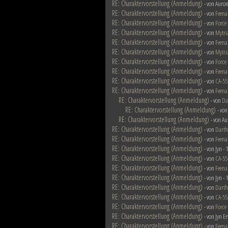
RE: Charaktervorstellung (Anmeldung)
- von Auron
RE: Charaktervorstellung (Anmeldung)
- von
Feena
RE: Charaktervorstellung (Anmeldung)
- von
Force
RE: Charaktervorstellung (Anmeldung)
- von
Mytri
RE: Charaktervorstellung (Anmeldung)
- von
Feena
RE: Charaktervorstellung (Anmeldung)
- von
Mytri
RE: Charaktervorstellung (Anmeldung)
- von
Force
RE: Charaktervorstellung (Anmeldung)
- von
Feena
RE: Charaktervorstellung (Anmeldung)
- von
CA-55
RE: Charaktervorstellung (Anmeldung)
- von
Feena
RE: Charaktervorstellung (Anmeldung)
- von
Da
RE: Charaktervorstellung (Anmeldung)
- vo
RE: Charaktervorstellung (Anmeldung)
- von Au
RE: Charaktervorstellung (Anmeldung)
- von
Darth
RE: Charaktervorstellung (Anmeldung)
- von
Feena
RE: Charaktervorstellung (Anmeldung)
- von Jyn -
RE: Charaktervorstellung (Anmeldung)
- von
CA-55
RE: Charaktervorstellung (Anmeldung)
- von
Feena
RE: Charaktervorstellung (Anmeldung)
- von Jyn -
RE: Charaktervorstellung (Anmeldung)
- von
Darth
RE: Charaktervorstellung (Anmeldung)
- von
CA-55
RE: Charaktervorstellung (Anmeldung)
- von
Force
RE: Charaktervorstellung (Anmeldung)
- von Jyn E
RE: Charaktervorstellung (Anmeldung)
- von
Feena