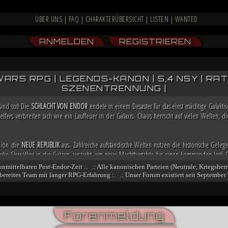
ÜBER UNS
|
FAQ
|
CHARAKTERÜBERSICHT
|
LISTEN
|
WANTED
ANMELDEN
REGISTRIEREN
WARS RPG | LEGENDS-KANON | 5,4 NSY | RATIN
SZENENTRENNUNG |
sind tot! Die
SCHLACHT VON ENDOR
endete in einem Desaster für das einst mächtige Galakt
lfers verbreiten sich wie ein Lauffeuer in der Galaxis. Chaos herrscht auf vielen Welten,
llion die
NEUE REPUBLIK
aus. Zahlreiche aufständische Welten nutzen die historische Gelege
e Skywalker in die Galaxis auszieht, um neue Machtbegabte für einen kommenden Jedi-O
a bereits weitere Allianzen, damit sie in der Lage ist, möglicherweise bald die Regierung i
 unmittelbaren Post-Endor-Zeit :. .: Alle kanonischen Parteien (Neutrale, Kriegsherr
fsbereites Team mit langer RPG-Erfahrung :. .: Unser Forum existiert seit September 
och nicht besiegt. Nachdem sich zahlreiche Truppenverbände vom Imperium abspalteten u
n stritten, übernimmt der Dunkle Jedi
VESPERUM
mit blutiger Entschlossenheit die Führun
nt er einen Feldzug gegen das marode Reich, der ihn mit der Einnahme von Coruscant an die
ngsbewegung und mithilfe kluger politischer Schachzüge sichert sich Vesperum die Loyali
Forenmeldung
denten und Abspalter.