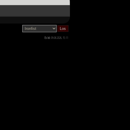
hnten, scheint das Ende des Kampfes
ahnen, wie die Zukunft von Millionen
Es ist:
09.08.2026, 15:11