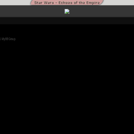
Star Wars - Echoes of the Empire
die kriegsmüden Bürger der Galaxis nach der Schlacht von Endor noch den Frieden herbeise
m die Vorherrschaft in der Galaxis wird erst noch fallen und niemand vermag auch nur zu er
26
MyBB Group
.