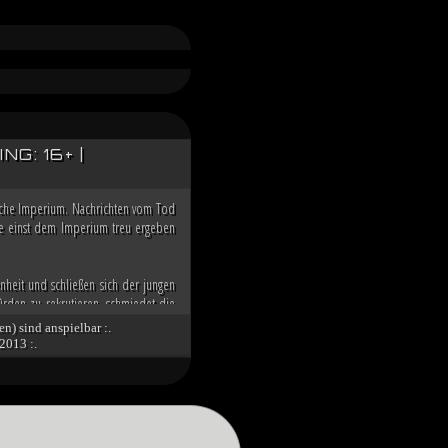
G: 16+ |
ische Imperium. Nachrichten vom Tod
 die einst dem Imperium treu ergeben
nheit und schließen sich der jungen
rden zu rekrutieren, schmiedet die
n der Galaxis übernehmen zu können.
en) sind anspielbar :.
2013 :.
nd die imperialen Würdenträger auf
g über den Dunklen Orden des toten
 Spitze des Imperiums bringt. Unter
tät des verbliebenen Imperiums und