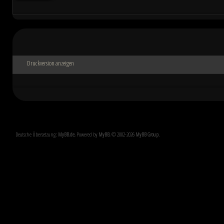
Druckversion anzeigen
Deutsche Übersetzung:
MyBB.de
, Powered by
MyBB
, © 2002-2026
MyBB Group
.