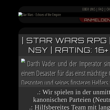
ÜBER UNS
|
FAQ
|
CH
ANMELDE
| STAR WARS RPG 
NSY | RATING: 1
Darth Vader und der Imperator si
einem Desaster für das einst mächtige
Despoten und seines finsteren Helfers v
Chaos herrscht auf vielen Welten, die 
.: Wir spielen in der unmit
kanonischen Parteien (Neutra
.: Hilfsbereites Team mit la