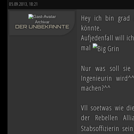
05.09.2013, 18:21
ihn mit der Einnahme von Coruscant a
Hey ich bin grad
Eindruck einer erneuten Einigung
Archivar
könnte.
DER UNBEKANNTE
Schachzüge sichert sich Vesperum d
Aufjedenfall will i
beschwört die Vernichtung aller Dissid
mal
Düstere Zeiten ziehen auf. Während 
Nur was soll sie
Schlacht von Endor noch den Frieden
Ingenieurin wird^
machen?^^
nun in weiter Ferne. Der Entscheid um 
fallen und niemand vermag auch nur z
Vll soetwas wie 
Planeten aussehen wird....
der Rebellen All
Stabsoffizierin se