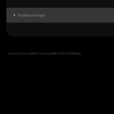
Druckversion anzeigen
Deutsche Übersetzung:
MyBB.de
, Powered by
MyBB
, © 2002-2026
MyBB Group
.