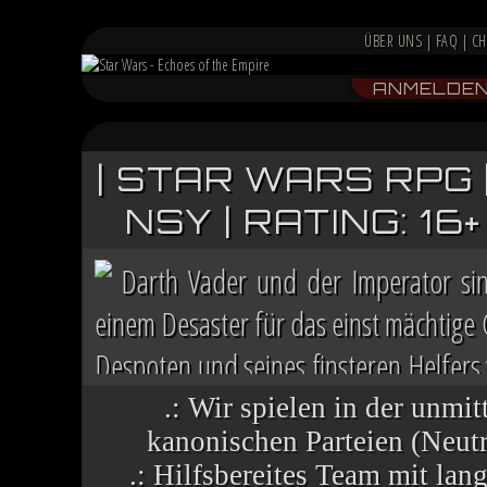
ÜBER UNS
|
FAQ
|
CH
ANMELDE
| STAR WARS RPG 
NSY | RATING: 1
Darth Vader und der Imperator si
einem Desaster für das einst mächtige
Despoten und seines finsteren Helfers v
Chaos herrscht auf vielen Welten, die 
.: Wir spielen in der unmit
kanonischen Parteien (Neutra
.: Hilfsbereites Team mit la