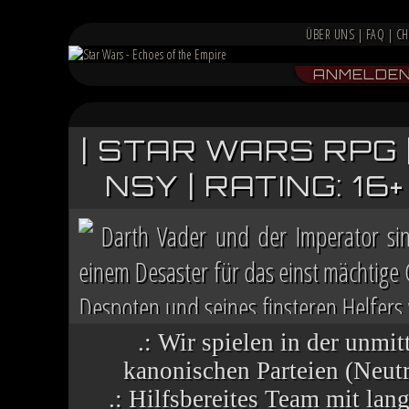
ÜBER UNS
|
FAQ
|
CH
ANMELDE
| STAR WARS RPG 
NSY | RATING: 1
Darth Vader und der Imperator si
einem Desaster für das einst mächtige
Despoten und seines finsteren Helfers v
Chaos herrscht auf vielen Welten, die 
.: Wir spielen in der unmit
kanonischen Parteien (Neutra
.: Hilfsbereites Team mit la