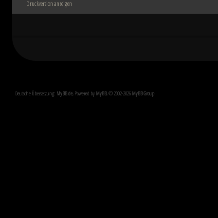
Druckversion anzeigen
Deutsche Übersetzung:
MyBB.de
, Powered by
MyBB
, © 2002-2026
MyBB Group
.