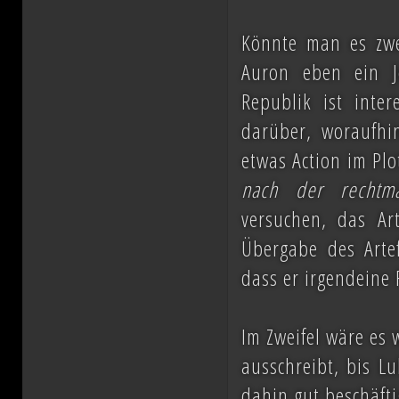
ihn mit der Einnahme von Coruscant a
Könnte man es zwe
Eindruck einer erneuten Einigungsbewe
Auron eben ein Je
sichert sich Vesperum die Loyalität 
Republik ist inte
Vernichtung aller Dissidenten und Absp
darüber, woraufhi
etwas Action im Plo
nach der rechtmä
Düstere Zeiten ziehen auf. Während 
versuchen, das Ar
Schlacht von Endor noch den Frieden
Übergabe des Arte
nun in weiter Ferne. Der Entscheid um 
dass er irgendeine 
fallen und niemand vermag auch nur z
Planeten aussehen wird....
Im Zweifel wäre es 
ausschreibt, bis L
dahin gut beschäfti