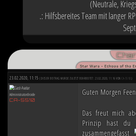
(Neutrale, Krieg
.: Hilfsbereites Team mit langer R
Sept
Char
Star Wars - Echoes of the E
23.02.2020, 11:15
(DIESER BEITRAG WURDE ZULETZT BEARBEITET: 23.02.2020, 11:16 VON
CA-5510
.)
Guten Morgen Fee
Administratordroide
CA-5510
Das freut mich ab
Prinzip hast du
zusammengefasst