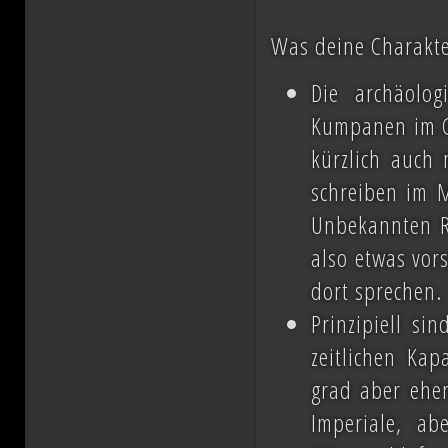
Was deine Charakter
Die archäolog
Kumpanen im Ge
kürzlich auch 
schreiben im 
Unbekannten Re
also etwas vors
dort sprechen.
Prinzipiell si
zeitlichen Kap
grad aber eher
Imperiale, ab