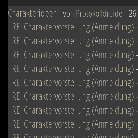
ihn mit der Einnahme von Coruscant a
Charakterideen
- von
Protokolldroide
- 26
Eindruck einer erneuten Einigungsbewe
RE: Charaktervorstellung (Anmeldung)
sichert sich Vesperum die Loyalität 
RE: Charaktervorstellung (Anmeldung)
Vernichtung aller Dissidenten und Abspa
RE: Charaktervorstellung (Anmeldung)
Düstere Zeiten ziehen auf. Während 
RE: Charaktervorstellung (Anmeldung)
Schlacht von Endor noch den Frieden
RE: Charaktervorstellung (Anmeldung)
nun in weiter Ferne. Der Entscheid um 
RE: Charaktervorstellung (Anmeldung)
fallen und niemand vermag auch nur z
RE: Charaktervorstellung (Anmeldung)
Planeten aussehen wird....
RE: Charaktervorstellung (Anmeldung)
RE: Charaktervorstellung (Anmeldung)