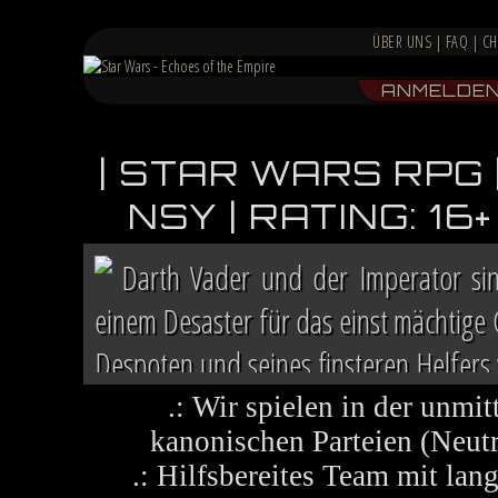
ÜBER UNS
|
FAQ
|
CH
ANMELDE
| STAR WARS RPG 
NSY | RATING: 1
Darth Vader und der Imperator si
einem Desaster für das einst mächtige
Despoten und seines finsteren Helfers v
Chaos herrscht auf vielen Welten, die 
.: Wir spielen in der unmit
kanonischen Parteien (Neutra
.: Hilfsbereites Team mit la
Im Lichte ihres Sieges ruft die R