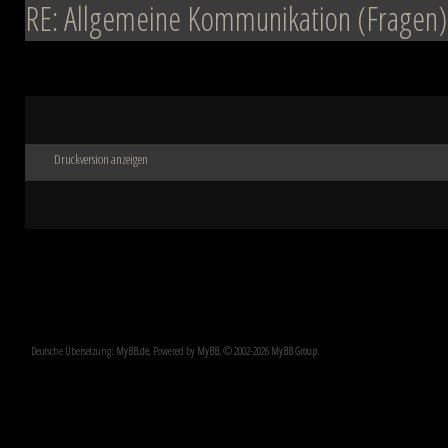
RE: Allgemeine Kommunikation (Fragen)
Druckversion anzeigen
Deutsche Übersetzung:
MyBB.de
, Powered by
MyBB
, © 2002-2026
MyBB Group
.