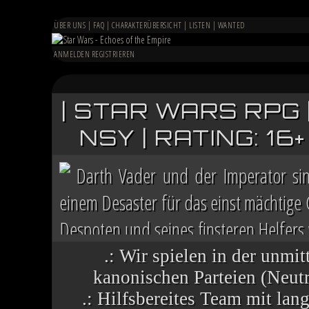
ÜBER UNS
|
FAQ
|
CHARAKTERÜBERSICHT
|
LISTEN
|
WANTED
ANMELDEN
REGISTRIEREN
| STAR WARS RPG 
NSY | RATING: 1
Darth Vader und der Imperator si
einem Desaster für das einst mächtige
Despoten und seines finsteren Helfers v
Chaos herrscht auf vielen Welten, die 
.: Wir spielen in der unmit
kanonischen Parteien (Neutra
.: Hilfsbereites Team mit la