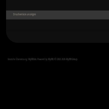
Druckversion anzeigen
Deutsche Übersetzung:
MyBB.de
, Powered by
MyBB
, © 2002-2026
MyBB Group
.