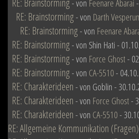
RE: Brainstorming
- von
Feenare Abarai
-
RE: Brainstorming
- von
Darth Vesperu
RE: Brainstorming
- von
Feenare Abar
RE: Brainstorming
- von Shin Hati - 01.1
RE: Brainstorming
- von
Force Ghost
- 02
RE: Brainstorming
- von
CA-5510
- 04.10
RE: Charakterideen
- von Goblin - 30.10
RE: Charakterideen
- von
Force Ghost
- 3
RE: Charakterideen
- von
CA-5510
- 30.1
RE: Allgemeine Kommunikation (Fragen)