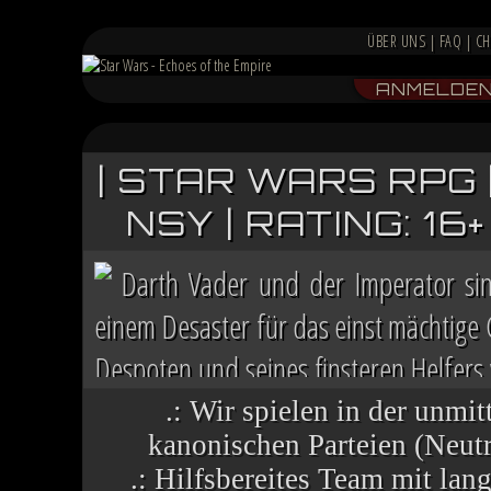
ÜBER UNS
|
FAQ
|
CH
ANMELDE
| STAR WARS RPG 
NSY | RATING: 1
Darth Vader und der Imperator si
einem Desaster für das einst mächtige
Despoten und seines finsteren Helfers v
Chaos herrscht auf vielen Welten, die 
.: Wir spielen in der unmit
kanonischen Parteien (Neutra
.: Hilfsbereites Team mit la