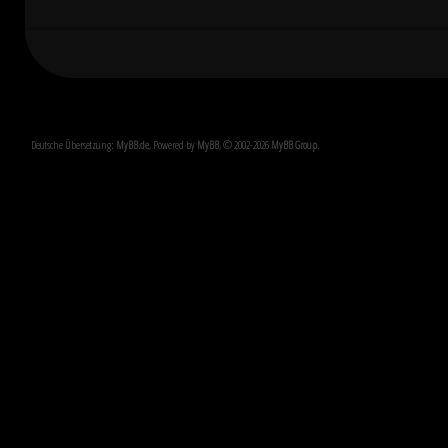
Deutsche Übersetzung:
MyBB.de
, Powered by
MyBB
, © 2002-2026
MyBB Group
.