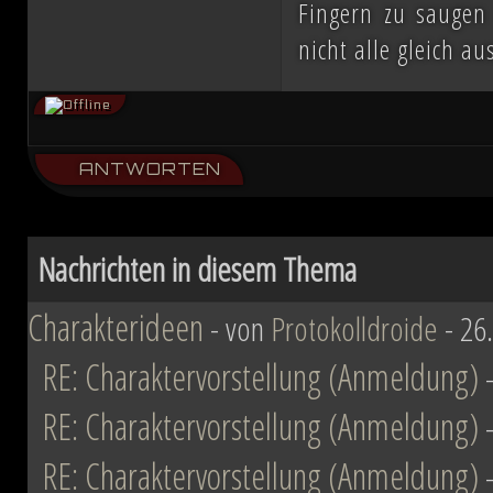
Fingern zu saugen
ihn mit der Einnahme von Coruscant a
nicht alle gleich a
Eindruck einer erneuten Einigungsbewe
sichert sich Vesperum die Loyalität 
Vernichtung aller Dissidenten und Absp
ANTWORTEN
Düstere Zeiten ziehen auf. Während 
Nachrichten in diesem Thema
Schlacht von Endor noch den Frieden
Charakterideen
- von
Protokolldroide
- 26
nun in weiter Ferne. Der Entscheid um 
fallen und niemand vermag auch nur z
RE: Charaktervorstellung (Anmeldung)
Planeten aussehen wird....
RE: Charaktervorstellung (Anmeldung)
RE: Charaktervorstellung (Anmeldung)