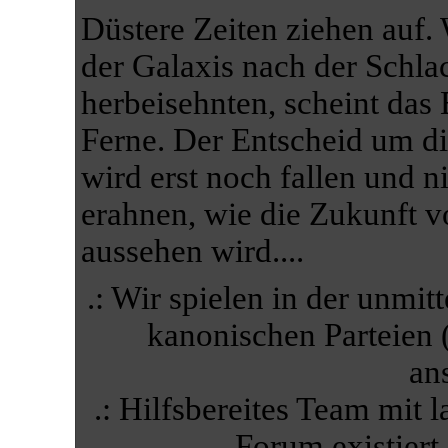
Düstere Zeiten ziehen auf
der Galaxis nach der Schla
herbeisehnten, scheint das
Ferne. Der Entscheid um di
wird erst noch fallen und 
erahnen, wie die Zukunft v
aussehen wird....
.: Wir spielen in der unmit
kanonischen Parteien 
ans
.: Hilfsbereites Team mit
Forum existiert