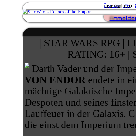
Über Uns
|
FAQ
|
Anmelde
| STAR WARS RPG | L
RATING: 16+ 
Darth Vader und der Impe
VON ENDOR
endete in ei
mächtige Galaktische Impe
Despoten und seines finster
Lauffeuer in der Galaxis. C
die einst dem Imperium tre