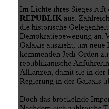
Im Lichte ihres Sieges ruft
REPUBLIK
aus. Zahlreic
die historische Gelegenheit
Demokratiebewegung an. W
Galaxis auszieht, um neue 
kommenden Jedi-Orden zu r
republikanische Anführeri
Allianzen, damit sie in der
Regierung in der Galaxis 
Doch das bröckelnde Imperi
Nachdem sich zahlreiche 