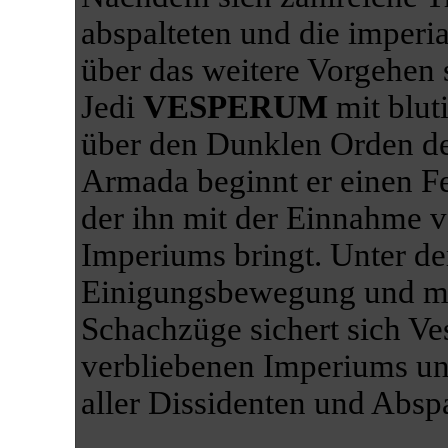
abspalteten und die imperi
über das weitere Vorgehen 
Jedi
VESPERUM
mit blut
über den Dunklen Orden des
Armada beginnt er einen F
der ihn mit der Einnahme v
Imperiums bringt. Unter d
Einigungsbewegung und mith
Schachzüge sichert sich Ve
verbliebenen Imperiums un
aller Dissidenten und Abspa