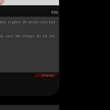
«
hnten, scheint das Ende des Kampfes
ahnen, wie die Zukunft von Millionen
#706
akter zu geben (ihr werdet schon bald
ne einen Part einfügen der ein sehr
Zitieren