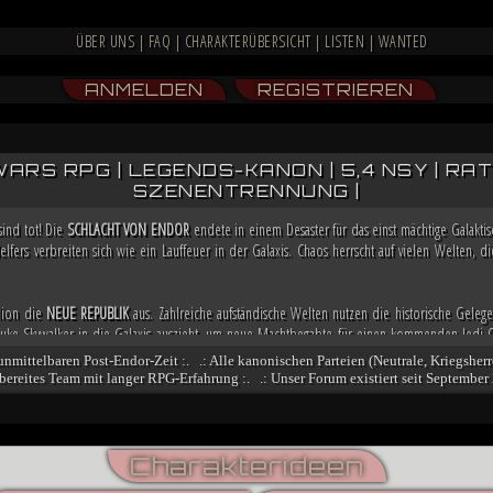
ÜBER UNS
|
FAQ
|
CHARAKTERÜBERSICHT
|
LISTEN
|
WANTED
ANMELDEN
REGISTRIEREN
WARS RPG | LEGENDS-KANON | 5,4 NSY | RATIN
SZENENTRENNUNG |
sind tot! Die
SCHLACHT VON ENDOR
endete in einem Desaster für das einst mächtige Galakt
lfers verbreiten sich wie ein Lauffeuer in der Galaxis. Chaos herrscht auf vielen Welten,
llion die
NEUE REPUBLIK
aus. Zahlreiche aufständische Welten nutzen die historische Gelege
e Skywalker in die Galaxis auszieht, um neue Machtbegabte für einen kommenden Jedi-O
a bereits weitere Allianzen, damit sie in der Lage ist, möglicherweise bald die Regierung i
 unmittelbaren Post-Endor-Zeit :. .: Alle kanonischen Parteien (Neutrale, Kriegsherr
fsbereites Team mit langer RPG-Erfahrung :. .: Unser Forum existiert seit September 
och nicht besiegt. Nachdem sich zahlreiche Truppenverbände vom Imperium abspalteten u
n stritten, übernimmt der Dunkle Jedi
VESPERUM
mit blutiger Entschlossenheit die Führun
nt er einen Feldzug gegen das marode Reich, der ihn mit der Einnahme von Coruscant an die
ngsbewegung und mithilfe kluger politischer Schachzüge sichert sich Vesperum die Loyali
Charakterideen
denten und Abspalter.