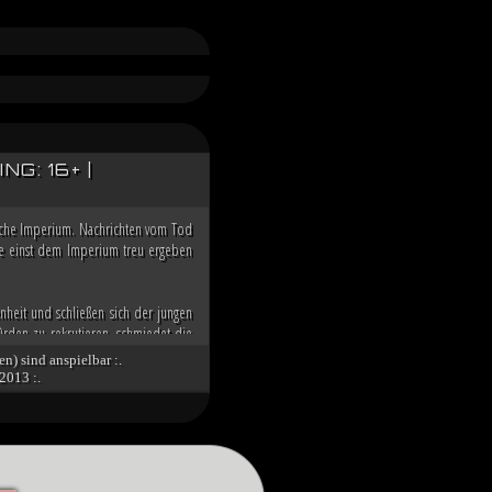
G: 16+ |
ische Imperium. Nachrichten vom Tod
 die einst dem Imperium treu ergeben
nheit und schließen sich der jungen
rden zu rekrutieren, schmiedet die
n der Galaxis übernehmen zu können.
en) sind anspielbar :.
2013 :.
nd die imperialen Würdenträger auf
g über den Dunklen Orden des toten
 Spitze des Imperiums bringt. Unter
tät des verbliebenen Imperiums und