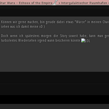
Star Wars - Echoes of the Empire
» Intergalaktischer Raumhafen 
die kriegsmüden Bürger der Galaxis nach der Schlacht von Endor noch den Frieden herbeise
m die Vorherrschaft in der Galaxis wird erst noch fallen und niemand vermag auch nur zu er
Können wir gerne machen, bin gerade dabei etwas "Würze" in meinen Char
sehen was ich damit meine xD )
Doch wenn ich spätestens morgen die Story soweit habe, kann man ger
turbolentes Wiedersehen irgend wann bescheren könnte