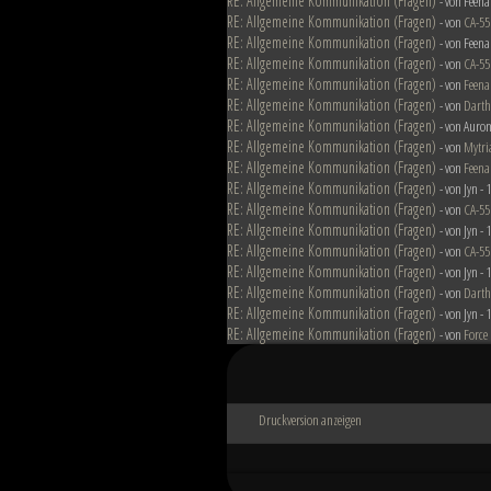
RE: Allgemeine Kommunikation (Fragen)
- von Feena
RE: Allgemeine Kommunikation (Fragen)
- von
CA-55
RE: Allgemeine Kommunikation (Fragen)
- von Feena
RE: Allgemeine Kommunikation (Fragen)
- von
CA-55
RE: Allgemeine Kommunikation (Fragen)
- von
Feena
RE: Allgemeine Kommunikation (Fragen)
- von
Darth
RE: Allgemeine Kommunikation (Fragen)
- von Auron
RE: Allgemeine Kommunikation (Fragen)
- von
Mytri
RE: Allgemeine Kommunikation (Fragen)
- von
Feena
RE: Allgemeine Kommunikation (Fragen)
- von Jyn -
RE: Allgemeine Kommunikation (Fragen)
- von
CA-55
RE: Allgemeine Kommunikation (Fragen)
- von Jyn -
RE: Allgemeine Kommunikation (Fragen)
- von
CA-55
RE: Allgemeine Kommunikation (Fragen)
- von Jyn -
RE: Allgemeine Kommunikation (Fragen)
- von
Darth
RE: Allgemeine Kommunikation (Fragen)
- von Jyn -
RE: Allgemeine Kommunikation (Fragen)
- von
Force
Druckversion anzeigen