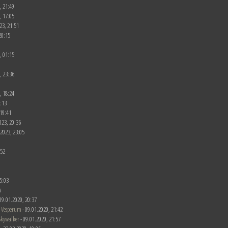
, 21:49
, 17:05
23, 21:51
20:15
, 01:15
, 23:36
, 18:24
0:13
 19:41
023, 20:36
.2023, 23:05
:52
5:03
5
- 09.01.2020, 20:37
 Vesperum
- 09.01.2020, 21:42
Skywalker
- 09.01.2020, 21:57