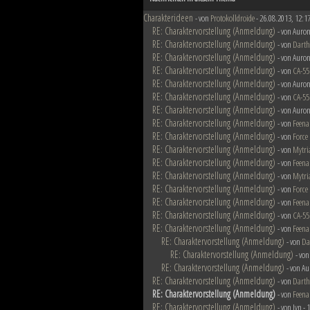
Charakterideen
- von
Protokolldroide
- 26.08.2013, 12:1
RE: Charaktervorstellung (Anmeldung)
- von Auron
RE: Charaktervorstellung (Anmeldung)
- von
Darth
RE: Charaktervorstellung (Anmeldung)
- von Auron
RE: Charaktervorstellung (Anmeldung)
- von
CA-55
RE: Charaktervorstellung (Anmeldung)
- von Auron
RE: Charaktervorstellung (Anmeldung)
- von
CA-55
RE: Charaktervorstellung (Anmeldung)
- von Auron
RE: Charaktervorstellung (Anmeldung)
- von
Feena
RE: Charaktervorstellung (Anmeldung)
- von
Force
RE: Charaktervorstellung (Anmeldung)
- von
Mytri
RE: Charaktervorstellung (Anmeldung)
- von
Feena
RE: Charaktervorstellung (Anmeldung)
- von
Mytri
RE: Charaktervorstellung (Anmeldung)
- von
Force
RE: Charaktervorstellung (Anmeldung)
- von
Feena
RE: Charaktervorstellung (Anmeldung)
- von
CA-55
RE: Charaktervorstellung (Anmeldung)
- von
Feena
RE: Charaktervorstellung (Anmeldung)
- von
Da
RE: Charaktervorstellung (Anmeldung)
- vo
RE: Charaktervorstellung (Anmeldung)
- von Au
RE: Charaktervorstellung (Anmeldung)
- von
Darth
RE: Charaktervorstellung (Anmeldung)
- von
Feena
RE: Charaktervorstellung (Anmeldung)
- von Jyn -