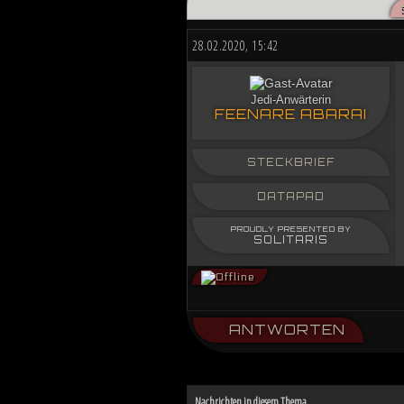
Düstere Zeiten ziehen auf. Während 
nun in weiter Ferne. Der Entscheid u
28.02.2020, 15:42
von Planeten aussehen wird....
Jedi-Anwärterin
FEENARE ABARAI
STECKBRIEF
DATAPAD
PROUDLY PRESENTED BY
SOLITARIS
ANTWORTEN
Nachrichten in diesem Thema