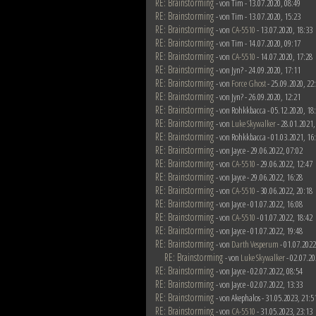
RE: Brainstorming
- von Tim - 13.07.2020, 08:49
RE: Brainstorming
- von Tim - 13.07.2020, 15:23
RE: Brainstorming
- von
CA-5510
- 13.07.2020, 18:33
RE: Brainstorming
- von Tim - 14.07.2020, 09:17
RE: Brainstorming
- von
CA-5510
- 14.07.2020, 17:28
RE: Brainstorming
- von Jyn? - 24.09.2020, 17:11
RE: Brainstorming
- von
Force Ghost
- 25.09.2020, 22
RE: Brainstorming
- von Jyn? - 26.09.2020, 12:21
RE: Brainstorming
- von Rohkkbacca - 05.12.2020, 18
RE: Brainstorming
- von
Luke Skywalker
- 28.01.2021,
RE: Brainstorming
- von Rohkkbacca - 01.03.2021, 16
RE: Brainstorming
- von Jayce - 29.06.2022, 07:02
RE: Brainstorming
- von
CA-5510
- 29.06.2022, 12:47
RE: Brainstorming
- von Jayce - 29.06.2022, 16:28
RE: Brainstorming
- von
CA-5510
- 30.06.2022, 20:18
RE: Brainstorming
- von Jayce - 01.07.2022, 16:08
RE: Brainstorming
- von
CA-5510
- 01.07.2022, 18:42
RE: Brainstorming
- von Jayce - 01.07.2022, 19:48
RE: Brainstorming
- von
Darth Vesperum
- 01.07.2022
RE: Brainstorming
- von
Luke Skywalker
- 02.07.20
RE: Brainstorming
- von Jayce - 02.07.2022, 08:54
RE: Brainstorming
- von Jayce - 02.07.2022, 13:33
RE: Brainstorming
- von Akephalos - 31.05.2023, 21:5
RE: Brainstorming
- von
CA-5510
- 31.05.2023, 23:13