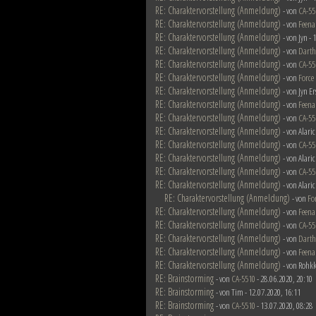
RE: Charaktervorstellung (Anmeldung)
- von
CA-55
RE: Charaktervorstellung (Anmeldung)
- von
Feena
RE: Charaktervorstellung (Anmeldung)
- von Jyn -
RE: Charaktervorstellung (Anmeldung)
- von
Darth
RE: Charaktervorstellung (Anmeldung)
- von
CA-55
RE: Charaktervorstellung (Anmeldung)
- von
Force
RE: Charaktervorstellung (Anmeldung)
- von Jyn E
RE: Charaktervorstellung (Anmeldung)
- von
Feena
RE: Charaktervorstellung (Anmeldung)
- von
CA-55
RE: Charaktervorstellung (Anmeldung)
- von Alari
RE: Charaktervorstellung (Anmeldung)
- von
CA-55
RE: Charaktervorstellung (Anmeldung)
- von Alari
RE: Charaktervorstellung (Anmeldung)
- von
CA-55
RE: Charaktervorstellung (Anmeldung)
- von Alari
RE: Charaktervorstellung (Anmeldung)
- von
Fo
RE: Charaktervorstellung (Anmeldung)
- von
Feena
RE: Charaktervorstellung (Anmeldung)
- von
CA-55
RE: Charaktervorstellung (Anmeldung)
- von
Darth
RE: Charaktervorstellung (Anmeldung)
- von
Feena
RE: Charaktervorstellung (Anmeldung)
- von Rohkk
RE: Brainstorming
- von
CA-5510
- 28.06.2020, 20:10
RE: Brainstorming
- von Tim - 12.07.2020, 16:11
RE: Brainstorming
- von
CA-5510
- 13.07.2020, 08:28