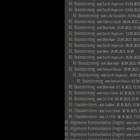
RE: Brainstorming
- von
Darth Vesperum
- 01.06.2023
RE: Brainstorming
- von
Darth Vesperum
- 03.06.2023
RE: Brainstorming
- von
Luke Skywalker
- 03.06.20
RE: Brainstorming
- von
Tiberius Vaash
- 08.06.2023, 
RE: Brainstorming
- von Shin Hati - 22.09.2023, 13:56
RE: Brainstorming
- von
Darth Vesperum
- 23.09.2023
RE: Brainstorming
- von Shin Hati - 23.09.2023, 18:07
RE: Brainstorming
- von
Darth Vesperum
- 28.09.2023
RE: Brainstorming
- von Shin - 29.09.2023, 14:49
RE: Brainstorming
- von
Darth Vesperum
- 29.09.2023
RE: Brainstorming
- von Shin Hati - 30.09.2023, 1
RE: Brainstorming
- von
Feenare Abarai
- 29.09.2023,
RE: Brainstorming
- von
Darth Vesperum
- 29.09.2
RE: Brainstorming
- von
Feenare Abarai
- 03.10
RE: Brainstorming
- von Shin Hati - 01.10.2023, 15:51
RE: Brainstorming
- von
Force Ghost
- 02.10.2023, 11
RE: Brainstorming
- von
CA-5510
- 04.10.2023, 21:39
RE: Charakterideen
- von Goblin - 30.10.2025, 12:38
RE: Charakterideen
- von
Force Ghost
- 30.10.2025, 1
RE: Charakterideen
- von
CA-5510
- 30.10.2025, 15:5
RE: Allgemeine Kommunikation (Fragen)
- von Lexi 
RE: Allgemeine Kommunikation (Fragen)
- von
Darth
RE: Allgemeine Kommunikation (Fragen)
- von
Luke 