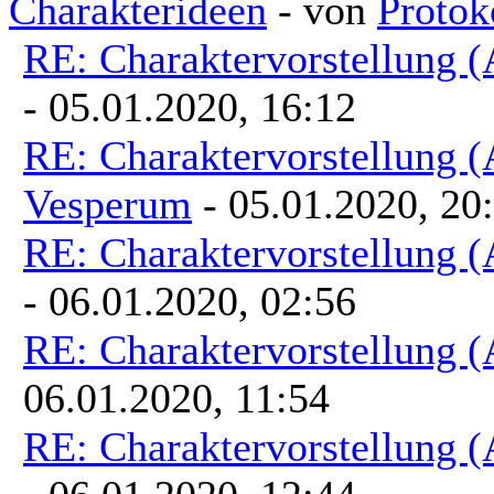
Charakterideen
- von
Protok
toten Imperators. Mit seine
RE: Charaktervorstellung 
gegen das marode Reich, der
- 05.01.2020, 16:12
an die Spitze des Imperiums
erneuten Einigungsbewegung
RE: Charaktervorstellung 
Schachzüge sichert sich Vesp
Vesperum
- 05.01.2020, 20
Imperiums und beschwört die
RE: Charaktervorstellung 
Abspalter.
- 06.01.2020, 02:56
Düstere Zeiten ziehen auf. 
RE: Charaktervorstellung 
Galaxis nach der Schlac
06.01.2020, 11:54
herbeisehnten, scheint das E
Der Entscheid um die Vorherr
RE: Charaktervorstellung 
fallen und niemand vermag a