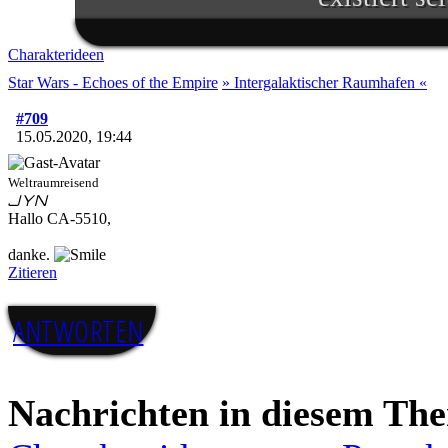
Im Lichte ihres Sieges ruft d
aus. Zahlreiche aufständis
Charakterideen
Gelegenheit und schließen s
Star Wars - Echoes of the Empire
» Intergalaktischer Raumhafen «
an. Während Luke Skywalker
#709
15.05.2020, 19:44
Machtbegabte für einen kom
schmiedet die republikanis
Weltraumreisend
JYN
weitere Allianzen, damit sie in
Hallo CA-5510,
Regierung in der Galaxis übe
danke.
Zitieren
Doch das bröckelnde Imperiu
ANTWORTEN
sich zahlreiche Truppenverb
die imperialen Würdenträge
Nachrichten in diesem Th
Vorgehen stritten, übernimm
blutiger Entschlossenheit di