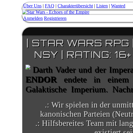
Über Uns
|
FAQ
|
Charakterübersicht
|
Listen
|
Wanted
Anmelden
Registrieren
| STAR WARS RPG 
NSY | RATING: 1
Darth Vader und der Impera
ENDOR
endete in einem D
Galaktische Imperium. Nach
seines finsteren Helfers verb
.: Wir spielen in der unmit
Galaxis. Chaos herrscht auf v
kanonischen Parteien (Neutra
treu ergeben schienen.
.: Hilfsbereites Team mit la
existiert se