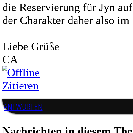
die Reservierung für Jyn a
toten Imperators. Mit seine
der Charakter daher also im
gegen das marode Reich, der
an die Spitze des Imperiums
erneuten Einigungsbewegung
Liebe Grüße
Schachzüge sichert sich Vesp
CA
Imperiums und beschwört die
Abspalter.
Zitieren
Düstere Zeiten ziehen auf. 
Galaxis nach der Schlac
ANTWORTEN
herbeisehnten, scheint das E
Der Entscheid um die Vorherr
fallen und niemand vermag a
Nachrichten in diesem Th