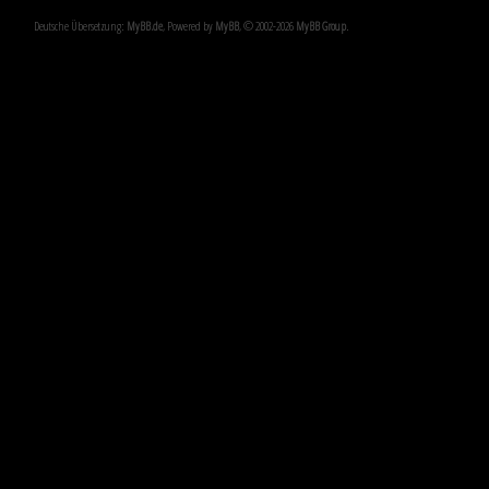
Deutsche Übersetzung:
MyBB.de
, Powered by
MyBB
, © 2002-2026
MyBB Group
.