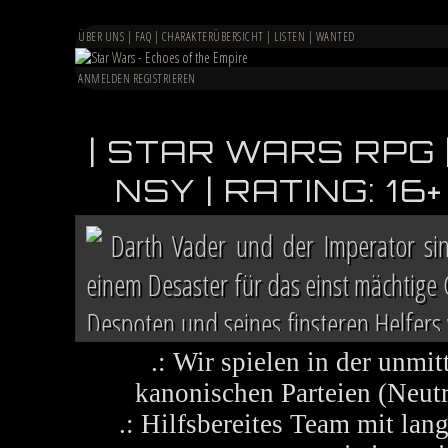
ÜBER UNS
|
FAQ
|
CHARAKTERÜBERSICHT
|
LISTEN
|
WANTED
ANMELDEN
REGISTRIEREN
| STAR WARS RPG 
NSY | RATING: 1
Darth Vader und der Imperator si
einem Desaster für das einst mächtige
Despoten und seines finsteren Helfers v
Chaos herrscht auf vielen Welten, die 
.: Wir spielen in der unmit
kanonischen Parteien (Neutra
.: Hilfsbereites Team mit la
Im Lichte ihres Sieges ruft die R