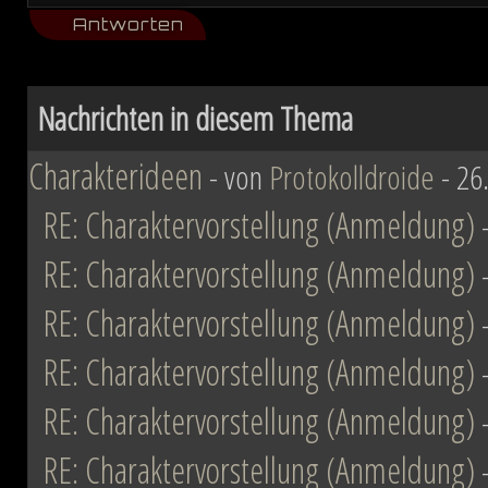
ihn mit der Einnahme von Coruscant a
Antworten
Eindruck einer erneuten Einigungsbewe
sichert sich Vesperum die Loyalität 
Nachrichten in diesem Thema
Vernichtung aller Dissidenten und Absp
Charakterideen
- von
Protokolldroide
- 26
RE: Charaktervorstellung (Anmeldung)
Düstere Zeiten ziehen auf. Während 
Schlacht von Endor noch den Frieden
RE: Charaktervorstellung (Anmeldung)
nun in weiter Ferne. Der Entscheid um 
RE: Charaktervorstellung (Anmeldung)
fallen und niemand vermag auch nur z
RE: Charaktervorstellung (Anmeldung)
Planeten aussehen wird....
RE: Charaktervorstellung (Anmeldung)
RE: Charaktervorstellung (Anmeldung)