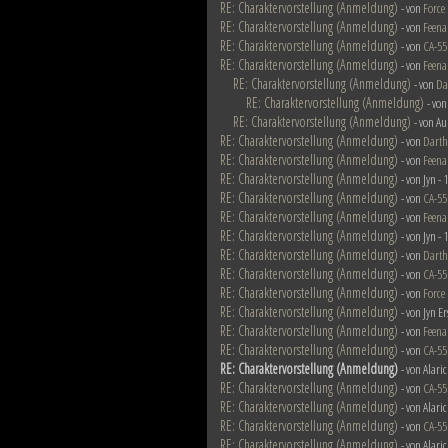
RE: Charaktervorstellung (Anmeldung)
- von
Force
RE: Charaktervorstellung (Anmeldung)
- von
Feena
RE: Charaktervorstellung (Anmeldung)
- von
CA-55
RE: Charaktervorstellung (Anmeldung)
- von
Feena
RE: Charaktervorstellung (Anmeldung)
- von
Da
RE: Charaktervorstellung (Anmeldung)
- vo
RE: Charaktervorstellung (Anmeldung)
- von Au
RE: Charaktervorstellung (Anmeldung)
- von
Darth
RE: Charaktervorstellung (Anmeldung)
- von
Feena
RE: Charaktervorstellung (Anmeldung)
- von Jyn -
RE: Charaktervorstellung (Anmeldung)
- von
CA-55
RE: Charaktervorstellung (Anmeldung)
- von
Feena
RE: Charaktervorstellung (Anmeldung)
- von Jyn -
RE: Charaktervorstellung (Anmeldung)
- von
Darth
RE: Charaktervorstellung (Anmeldung)
- von
CA-55
RE: Charaktervorstellung (Anmeldung)
- von
Force
RE: Charaktervorstellung (Anmeldung)
- von Jyn E
RE: Charaktervorstellung (Anmeldung)
- von
Feena
RE: Charaktervorstellung (Anmeldung)
- von
CA-55
RE: Charaktervorstellung (Anmeldung)
- von Alari
RE: Charaktervorstellung (Anmeldung)
- von
CA-55
RE: Charaktervorstellung (Anmeldung)
- von Alari
RE: Charaktervorstellung (Anmeldung)
- von
CA-55
RE: Charaktervorstellung (Anmeldung)
- von Alari