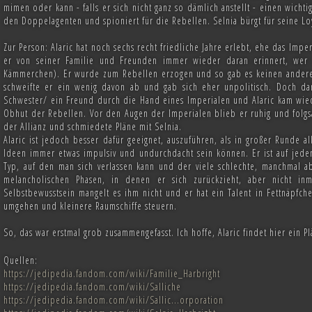
mimen oder kann - falls er sich nicht ganz so dämlich anstellt - einen wich
den Doppelagenten und spioniert für die Rebellen. Selnia bürgt für seine Loy
Zur Person: Alaric hat noch sechs recht friedliche Jahre erlebt, ehe das Im
er von seiner Familie und Freunden immer wieder daran erinnert, wer d
Kämmerchen). Er wurde zum Rebellen erzogen und so gab es keinen andere
schweifte er ein wenig davon ab und gab sich eher unpolitisch. Doch da
Schwester/ ein Freund durch die Hand eines Imperialen und Alaric kam wie
Obhut der Rebellen. Vor den Augen der Imperialen blieb er ruhig und folgs
der Allianz und schmiedete Pläne mit Selnia.
Alaric ist jedoch besser dafür geeignet, auszuführen, als in großer Runde 
Ideen immer etwas impulsiv und undurchdacht sein können. Er ist auf jeden
Typ, auf den man sich verlassen kann und der viele schlechte, manchmal ab
melancholischen Phasen, in denen er sich zurückzieht, aber nicht inm
Selbstbewusstsein mangelt es ihm nicht und er hat ein Talent in Fettnäpfche
umgehen und kleinere Raumschiffe steuern.
So, das war erstmal grob zusammengefasst. Ich hoffe, Alaric findet hier ein P
Quellen:
https://jedipedia.fandom.com/wiki/Familie_Harbright
https://jedipedia.fandom.com/wiki/Salliche
https://jedipedia.fandom.com/wiki/Sallic...orporation