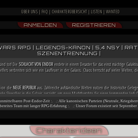
ÜBER UNS
|
FAQ
|
CHARAKTERÜBERSICHT
|
LISTEN
|
WANTED
ANMELDEN
REGISTRIEREN
WARS RPG | LEGENDS-KANON | 5,4 NSY | RATIN
SZENENTRENNUNG |
sind tot! Die
SCHLACHT VON ENDOR
endete in einem Desaster für das einst mächtige Galakt
lfers verbreiten sich wie ein Lauffeuer in der Galaxis. Chaos herrscht auf vielen Welten,
llion die
NEUE REPUBLIK
aus. Zahlreiche aufständische Welten nutzen die historische Gelege
e Skywalker in die Galaxis auszieht, um neue Machtbegabte für einen kommenden Jedi-O
a bereits weitere Allianzen, damit sie in der Lage ist, möglicherweise bald die Regierung i
 unmittelbaren Post-Endor-Zeit :. .: Alle kanonischen Parteien (Neutrale, Kriegsherr
fsbereites Team mit langer RPG-Erfahrung :. .: Unser Forum existiert seit September 
och nicht besiegt. Nachdem sich zahlreiche Truppenverbände vom Imperium abspalteten u
n stritten, übernimmt der Dunkle Jedi
VESPERUM
mit blutiger Entschlossenheit die Führun
nt er einen Feldzug gegen das marode Reich, der ihn mit der Einnahme von Coruscant an die
ngsbewegung und mithilfe kluger politischer Schachzüge sichert sich Vesperum die Loyali
Charakterideen
denten und Abspalter.