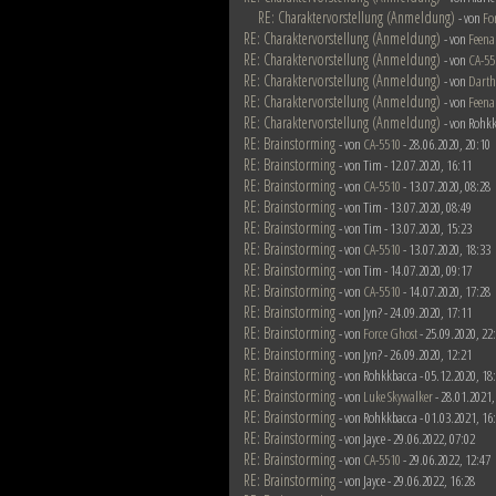
RE: Charaktervorstellung (Anmeldung)
- von
Fo
RE: Charaktervorstellung (Anmeldung)
- von
Feena
RE: Charaktervorstellung (Anmeldung)
- von
CA-55
RE: Charaktervorstellung (Anmeldung)
- von
Darth
RE: Charaktervorstellung (Anmeldung)
- von
Feena
RE: Charaktervorstellung (Anmeldung)
- von Rohkk
RE: Brainstorming
- von
CA-5510
- 28.06.2020, 20:10
RE: Brainstorming
- von Tim - 12.07.2020, 16:11
RE: Brainstorming
- von
CA-5510
- 13.07.2020, 08:28
RE: Brainstorming
- von Tim - 13.07.2020, 08:49
RE: Brainstorming
- von Tim - 13.07.2020, 15:23
RE: Brainstorming
- von
CA-5510
- 13.07.2020, 18:33
RE: Brainstorming
- von Tim - 14.07.2020, 09:17
RE: Brainstorming
- von
CA-5510
- 14.07.2020, 17:28
RE: Brainstorming
- von Jyn? - 24.09.2020, 17:11
RE: Brainstorming
- von
Force Ghost
- 25.09.2020, 22
RE: Brainstorming
- von Jyn? - 26.09.2020, 12:21
RE: Brainstorming
- von Rohkkbacca - 05.12.2020, 18
RE: Brainstorming
- von
Luke Skywalker
- 28.01.2021,
RE: Brainstorming
- von Rohkkbacca - 01.03.2021, 16
RE: Brainstorming
- von Jayce - 29.06.2022, 07:02
RE: Brainstorming
- von
CA-5510
- 29.06.2022, 12:47
RE: Brainstorming
- von Jayce - 29.06.2022, 16:28