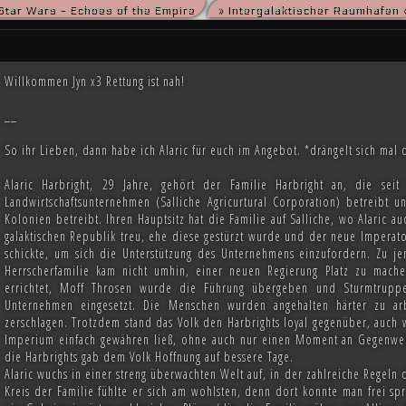
Star Wars - Echoes of the Empire
» Intergalaktischer Raumhafen 
die kriegsmüden Bürger der Galaxis nach der Schlacht von Endor noch den Frieden herbeise
m die Vorherrschaft in der Galaxis wird erst noch fallen und niemand vermag auch nur zu er
Willkommen Jyn x3 Rettung ist nah!
__
So ihr Lieben, dann habe ich Alaric für euch im Angebot. *drängelt sich mal 
Alaric Harbright, 29 Jahre, gehört der Familie Harbright an, die seit
Landwirtschaftsunternehmen (Salliche Agricurtural Corporation) betreibt u
Kolonien betreibt. Ihren Hauptsitz hat die Familie auf Salliche, wo Alaric 
galaktischen Republik treu, ehe diese gestürzt wurde und der neue Imperat
schickte, um sich die Unterstützung des Unternehmens einzufordern. Zu jene
Herrscherfamilie kam nicht umhin, einer neuen Regierung Platz zu mach
errichtet, Moff Throsen wurde die Führung übergeben und Sturmtruppen
Unternehmen eingesetzt. Die Menschen wurden angehalten härter zu a
zerschlagen. Trotzdem stand das Volk den Harbrights loyal gegenüber, auch 
Imperium einfach gewähren ließ, ohne auch nur einen Moment an Gegenw
die Harbrights gab dem Volk Hoffnung auf bessere Tage.
Alaric wuchs in einer streng überwachten Welt auf, in der zahlreiche Regeln 
Kreis der Familie fühlte er sich am wohlsten, denn dort konnte man frei s