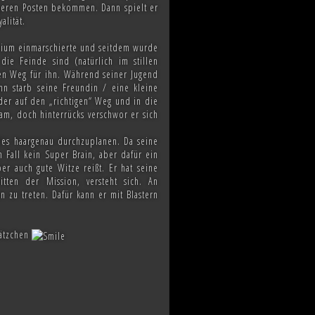
tigeren Posten bekommen. Dann spielt er
alität.
perium einmarschierte und seitdem wurde
ie Feinde sind (natürlich im stillen
n Weg für ihn. Während seiner Jugend
nn starb seine Freundin / eine kleine
der auf den „richtigen“ Weg und in die
am, doch hinterrücks verschwor er sich
alles haargenau durchzuplanen. Da seine
 Fall kein Super Brain, aber dafür ein
er auch gute Witze reißt. Er hat seine
itten der Mission, versteht sich. An
n zu treten. Dafür kann er mit Blastern
lätzchen