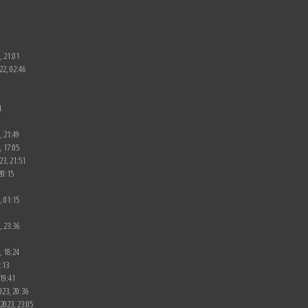
, 21:01
22, 02:46
1
, 21:49
, 17:05
23, 21:51
20:15
, 01:15
, 23:36
, 18:24
0:13
 19:41
023, 20:36
.2023, 23:05