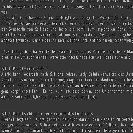
ein Geheimniswärter zahlreicher Pläne (die die Familie näher zur Allianz
nachts ausgebildet (Geschichte, Politik, Umgang mit Blastern etc), weil tag
war.
Seine älteste Schwester Selnia Harbright war ein großes Vorbild für Alaric,
Empathie. Da sie teilweise offen rebellierte und das Imperium sie unter Ko
zur Senatorin von Salliche und holte sie somit zum Imperialen Senat (ni
Kontakte zur Allianz brachen nie ab und so unterstützte Selnia sie insgehe
abgesetzt wurde, kam sie zurück nach Salliche und lebt dort mehr oder weni
CAVE: Laut Jedipedia wurde der Planet bis zu sechs Monate nach der Schla
dies im Forum auch der Fall wäre oder nicht, habe ich zwei Ideen für Alaric.
Fall 1: Planet wurde befreit
Alaric kann jederzeit nach Salliche reisen. Lady Selnia verwaltet das 
Rebellen brauchen sich um Nahrungsknappheit keine Gedanken zu machen. 
Salliche und den Rebellen, wobei er sich auch gerne in die nächsten Aufträ
ganz verpflichtet fühlt. Er hat kein Interesse daran, das Unternehmen mi
andere Familienmitglieder und Einwohner für den Job).
Fall 2: Planet steht unter der Kontrolle des Imperiums
Hierbei liegt sein Hauptaugenmerk natürlich darauf, den Planeten zu befrei
ihn gerade davon ab. Selnia befindet sich zwar wieder auf Salliche, hat je
kann Alaric nicht einfach nach Belieben ein-und ausreisen, deswegen darf e