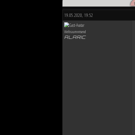
Düstere Zeiten ziehen auf. Während 
nun in weiter Ferne. Der Entscheid u
19.05.2020, 19:52
von Planeten aussehen wird....
Weltraumreisend
ALARIC