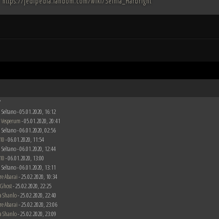
https://jedipedia.fandom.com/wiki/Selnia_Harbright
7
 Seltano - 05.01.2020, 16:12
 Vesperum
- 05.01.2020, 20:41
 Seltano - 06.01.2020, 02:56
10
- 06.01.2020, 11:54
 Seltano - 06.01.2020, 12:44
10
- 06.01.2020, 13:00
 Seltano - 06.01.2020, 13:11
re Abarai
- 25.02.2020, 10:34
 Ghost
- 25.02.2020, 22:25
a Shanlo
- 25.02.2020, 22:40
re Abarai
- 25.02.2020, 23:06
a Shanlo
- 25.02.2020, 23:09