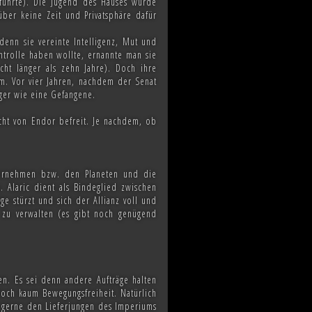
 führte). Die Jugend des Hauses wurde
süber keine Zeit und Privatsphäre dafür
 denn sie vereinte Intelligenz, Mut und
ntrolle haben wollte, ernannte man sie
cht länger als zehn Jahre). Doch ihre
im. Vor vier Jahren, nachdem der Senat
ger wie eine Gefangene.
cht von Endor befreit. Je nachdem, ob
Unternehmen bzw. den Planeten und die
Alaric dient als Bindeglied zwischen
ge stürzt und sich der Allianz voll und
t zu verwalten (es gibt noch genügend
en. Es sei denn andere Aufträge halten
doch kaum Bewegungsfreiheit. Natürlich
r gerne den Lieferjungen des Imperiums