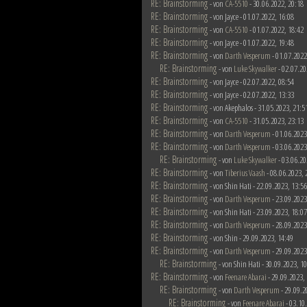
RE: Brainstorming
- von
CA-5510
- 30.06.2022, 20:18
RE: Brainstorming
- von Jayce - 01.07.2022, 16:08
RE: Brainstorming
- von
CA-5510
- 01.07.2022, 18:42
RE: Brainstorming
- von Jayce - 01.07.2022, 19:48
RE: Brainstorming
- von
Darth Vesperum
- 01.07.2022
RE: Brainstorming
- von
Luke Skywalker
- 02.07.20
RE: Brainstorming
- von Jayce - 02.07.2022, 08:54
RE: Brainstorming
- von Jayce - 02.07.2022, 13:33
RE: Brainstorming
- von Akephalos - 31.05.2023, 21:5
RE: Brainstorming
- von
CA-5510
- 31.05.2023, 23:13
RE: Brainstorming
- von
Darth Vesperum
- 01.06.2023
RE: Brainstorming
- von
Darth Vesperum
- 03.06.2023
RE: Brainstorming
- von
Luke Skywalker
- 03.06.20
RE: Brainstorming
- von
Tiberius Vaash
- 08.06.2023, 
RE: Brainstorming
- von Shin Hati - 22.09.2023, 13:56
RE: Brainstorming
- von
Darth Vesperum
- 23.09.2023
RE: Brainstorming
- von Shin Hati - 23.09.2023, 18:07
RE: Brainstorming
- von
Darth Vesperum
- 28.09.2023
RE: Brainstorming
- von Shin - 29.09.2023, 14:49
RE: Brainstorming
- von
Darth Vesperum
- 29.09.2023
RE: Brainstorming
- von Shin Hati - 30.09.2023, 1
RE: Brainstorming
- von
Feenare Abarai
- 29.09.2023,
RE: Brainstorming
- von
Darth Vesperum
- 29.09.2
RE: Brainstorming
- von
Feenare Abarai
- 03.10