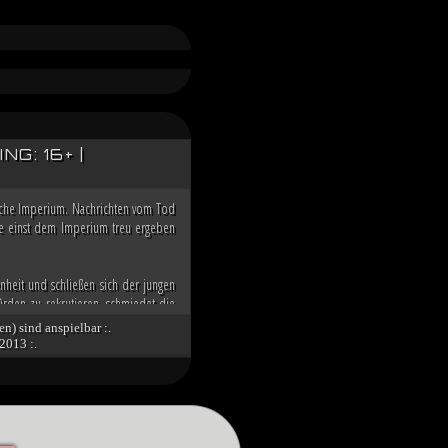
G: 16+ |
ische Imperium. Nachrichten vom Tod
 die einst dem Imperium treu ergeben
nheit und schließen sich der jungen
rden zu rekrutieren, schmiedet die
n der Galaxis übernehmen zu können.
en) sind anspielbar :.
2013 :.
nd die imperialen Würdenträger auf
g über den Dunklen Orden des toten
 Spitze des Imperiums bringt. Unter
tät des verbliebenen Imperiums und