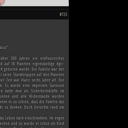
«
hnten, scheint das Ende des Kampfes
ahnen, wie die Zukunft von Millionen
#725
dazu*
 über 300 Jahren ein einflussreiches
nd auf 18 Planeten eigenständige Agri-
auch geboren wurde. Die Familie war der
or seine Sturmtruppen auf den Planeten
r Zeit war Alaric sechs Jahre alt. Die
en. Es wurde eine imperiale Garnison
 hatte man als Sicherheitskräfte im
rbeiten und alle Widerstände wurden
wenn es so schien, dass die Familie das
ehr zu denken. Doch Gerüchte rund um
das Leben stark einschränkten. Im engen
prechen und so wurde er schon als Kind