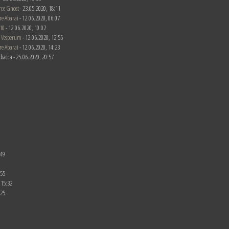
rce Ghost
- 23.05.2020, 18:11
re Abarai
- 12.06.2020, 06:07
10
- 12.06.2020, 10:02
 Vesperum
- 12.06.2020, 12:55
re Abarai
- 12.06.2020, 14:23
bacca - 25.06.2020, 20:57
:49
:55
 15:32
:25