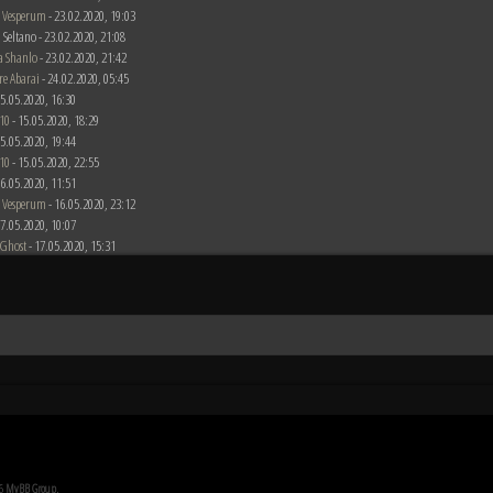
 Vesperum
- 23.02.2020, 19:03
 Seltano - 23.02.2020, 21:08
a Shanlo
- 23.02.2020, 21:42
re Abarai
- 24.02.2020, 05:45
 15.05.2020, 16:30
10
- 15.05.2020, 18:29
 15.05.2020, 19:44
10
- 15.05.2020, 22:55
 16.05.2020, 11:51
 Vesperum
- 16.05.2020, 23:12
 17.05.2020, 10:07
 Ghost
- 17.05.2020, 15:31
26
MyBB Group
.