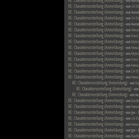
RE: Charaktervorstellung (Anmeldung)
- von Auron
RE: Charaktervorstellung (Anmeldung)
- von
CA-55
RE: Charaktervorstellung (Anmeldung)
- von Auron
RE: Charaktervorstellung (Anmeldung)
- von
CA-55
RE: Charaktervorstellung (Anmeldung)
- von Auron
RE: Charaktervorstellung (Anmeldung)
- von
Feena
RE: Charaktervorstellung (Anmeldung)
- von
Force
RE: Charaktervorstellung (Anmeldung)
- von
Mytri
RE: Charaktervorstellung (Anmeldung)
- von
Feena
RE: Charaktervorstellung (Anmeldung)
- von
Mytri
RE: Charaktervorstellung (Anmeldung)
- von
Force
RE: Charaktervorstellung (Anmeldung)
- von
Feena
RE: Charaktervorstellung (Anmeldung)
- von
CA-55
RE: Charaktervorstellung (Anmeldung)
- von
Feena
RE: Charaktervorstellung (Anmeldung)
- von
Da
RE: Charaktervorstellung (Anmeldung)
- vo
RE: Charaktervorstellung (Anmeldung)
- von Au
RE: Charaktervorstellung (Anmeldung)
- von
Darth
RE: Charaktervorstellung (Anmeldung)
- von
Feena
RE: Charaktervorstellung (Anmeldung)
- von Jyn -
RE: Charaktervorstellung (Anmeldung)
- von
CA-55
RE: Charaktervorstellung (Anmeldung)
- von
Feena
RE: Charaktervorstellung (Anmeldung)
- von Jyn -
RE: Charaktervorstellung (Anmeldung)
- von
Darth