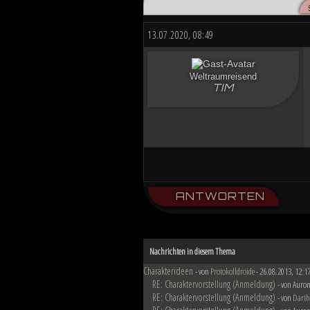
Düstere Zeiten ziehen auf. Während 
nun in weiter Ferne. Der Entscheid u
13.07.2020, 08:49
von Planeten aussehen wird....
Weltraumreisend
TIM
ANTWORTEN
Nachrichten in diesem Thema
Charakterideen
- von
Protokolldroide
- 26.08.2013, 12:1
RE: Charaktervorstellung (Anmeldung)
- von Auron
RE: Charaktervorstellung (Anmeldung)
- von
Darth