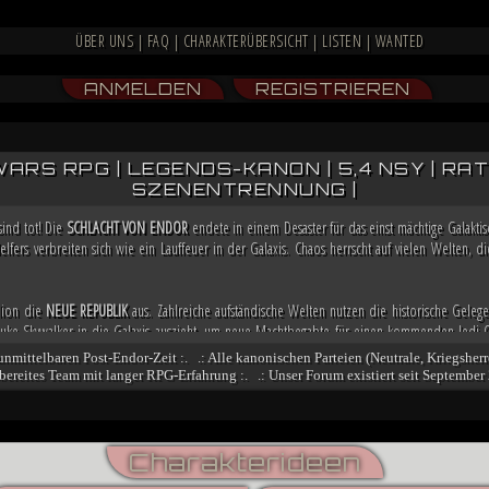
ÜBER UNS
|
FAQ
|
CHARAKTERÜBERSICHT
|
LISTEN
|
WANTED
ANMELDEN
REGISTRIEREN
WARS RPG | LEGENDS-KANON | 5,4 NSY | RATIN
SZENENTRENNUNG |
sind tot! Die
SCHLACHT VON ENDOR
endete in einem Desaster für das einst mächtige Galakt
lfers verbreiten sich wie ein Lauffeuer in der Galaxis. Chaos herrscht auf vielen Welten,
llion die
NEUE REPUBLIK
aus. Zahlreiche aufständische Welten nutzen die historische Gelege
e Skywalker in die Galaxis auszieht, um neue Machtbegabte für einen kommenden Jedi-O
a bereits weitere Allianzen, damit sie in der Lage ist, möglicherweise bald die Regierung i
 unmittelbaren Post-Endor-Zeit :. .: Alle kanonischen Parteien (Neutrale, Kriegsherr
fsbereites Team mit langer RPG-Erfahrung :. .: Unser Forum existiert seit September 
och nicht besiegt. Nachdem sich zahlreiche Truppenverbände vom Imperium abspalteten u
n stritten, übernimmt der Dunkle Jedi
VESPERUM
mit blutiger Entschlossenheit die Führun
nt er einen Feldzug gegen das marode Reich, der ihn mit der Einnahme von Coruscant an die
ngsbewegung und mithilfe kluger politischer Schachzüge sichert sich Vesperum die Loyali
Charakterideen
denten und Abspalter.