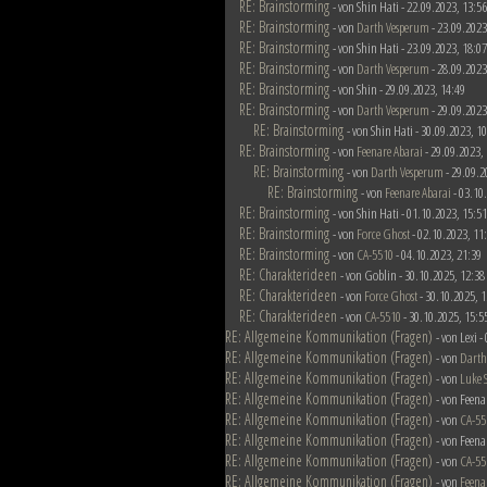
RE: Brainstorming
- von Shin Hati - 22.09.2023, 13:56
RE: Brainstorming
- von
Darth Vesperum
- 23.09.2023
RE: Brainstorming
- von Shin Hati - 23.09.2023, 18:07
RE: Brainstorming
- von
Darth Vesperum
- 28.09.2023
RE: Brainstorming
- von Shin - 29.09.2023, 14:49
RE: Brainstorming
- von
Darth Vesperum
- 29.09.2023
RE: Brainstorming
- von Shin Hati - 30.09.2023, 1
RE: Brainstorming
- von
Feenare Abarai
- 29.09.2023,
RE: Brainstorming
- von
Darth Vesperum
- 29.09.2
RE: Brainstorming
- von
Feenare Abarai
- 03.10
RE: Brainstorming
- von Shin Hati - 01.10.2023, 15:51
RE: Brainstorming
- von
Force Ghost
- 02.10.2023, 11
RE: Brainstorming
- von
CA-5510
- 04.10.2023, 21:39
RE: Charakterideen
- von Goblin - 30.10.2025, 12:38
RE: Charakterideen
- von
Force Ghost
- 30.10.2025, 1
RE: Charakterideen
- von
CA-5510
- 30.10.2025, 15:5
RE: Allgemeine Kommunikation (Fragen)
- von Lexi 
RE: Allgemeine Kommunikation (Fragen)
- von
Darth
RE: Allgemeine Kommunikation (Fragen)
- von
Luke 
RE: Allgemeine Kommunikation (Fragen)
- von Feena
RE: Allgemeine Kommunikation (Fragen)
- von
CA-55
RE: Allgemeine Kommunikation (Fragen)
- von Feena
RE: Allgemeine Kommunikation (Fragen)
- von
CA-55
RE: Allgemeine Kommunikation (Fragen)
- von
Feena