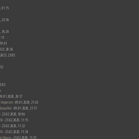
, 01:15
, 23:36
, 18:24
0:13
 19:41
023, 20:36
.2023, 23:05
:52
5:03
5
- 09.01.2020, 20:37
 Vesperum
- 09.01.2020, 21:42
Skywalker
- 09.01.2020, 21:57
 - 23.02.2020, 10:06
10
- 23.02.2020, 11:15
 - 23.02.2020, 11:32
10
- 23.02.2020, 11:34
re Abarai
- 23.02.2020, 11:37