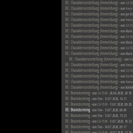
RE: Charaktervorstellung (Anmeldung)
- von
CA-55
RE: Charaktervorstellung (Anmeldung)
- von
Force
RE: Charaktervorstellung (Anmeldung)
- von Jyn E
RE: Charaktervorstellung (Anmeldung)
- von
Feena
RE: Charaktervorstellung (Anmeldung)
- von
CA-55
RE: Charaktervorstellung (Anmeldung)
- von Alari
RE: Charaktervorstellung (Anmeldung)
- von
CA-55
RE: Charaktervorstellung (Anmeldung)
- von Alari
RE: Charaktervorstellung (Anmeldung)
- von
CA-55
RE: Charaktervorstellung (Anmeldung)
- von Alari
RE: Charaktervorstellung (Anmeldung)
- von
Fo
RE: Charaktervorstellung (Anmeldung)
- von
Feena
RE: Charaktervorstellung (Anmeldung)
- von
CA-55
RE: Charaktervorstellung (Anmeldung)
- von
Darth
RE: Charaktervorstellung (Anmeldung)
- von
Feena
RE: Charaktervorstellung (Anmeldung)
- von Rohkk
RE: Brainstorming
- von
CA-5510
- 28.06.2020, 20:10
RE: Brainstorming
- von Tim - 12.07.2020, 16:11
RE: Brainstorming
- von
CA-5510
- 13.07.2020, 08:28
RE: Brainstorming
- von Tim - 13.07.2020, 08:49
RE: Brainstorming
- von Tim - 13.07.2020, 15:23
RE: Brainstorming
- von
CA-5510
- 13.07.2020, 18:33
RE: Brainstorming
- von Tim - 14.07.2020, 09:17
RE: Brainstorming
- von
CA-5510
- 14.07.2020, 17:28