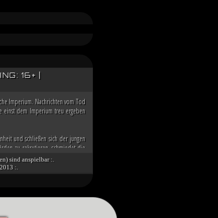
G: 16+ |
ische Imperium. Nachrichten vom Tod
 die einst dem Imperium treu ergeben
nheit und schließen sich der jungen
rden zu rekrutieren, schmiedet die
n der Galaxis übernehmen zu können.
en) sind anspielbar :.
2013 :.
nd die imperialen Würdenträger auf
g über den Dunklen Orden des toten
 Spitze des Imperiums bringt. Unter
tät des verbliebenen Imperiums und