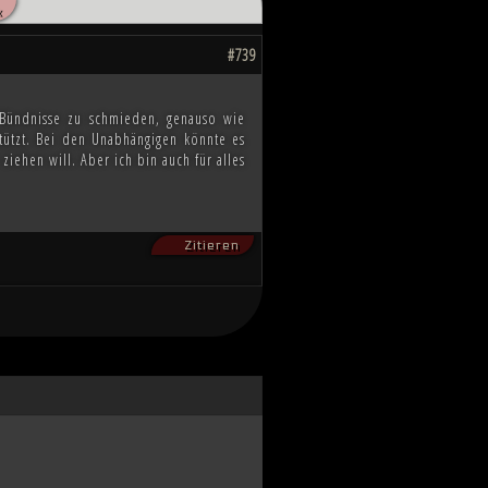
«
hnten, scheint das Ende des Kampfes
ahnen, wie die Zukunft von Millionen
#739
m Bündnisse zu schmieden, genauso wie
tützt. Bei den Unabhängigen könnte es
iehen will. Aber ich bin auch für alles
Zitieren