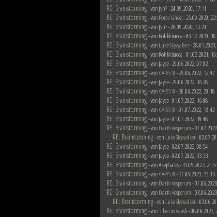
RE: Brainstorming
- von Jyn? - 24.09.2020, 17:11
RE: Brainstorming
- von
Force Ghost
- 25.09.2020, 22
RE: Brainstorming
- von Jyn? - 26.09.2020, 12:21
RE: Brainstorming
- von Rohkkbacca - 05.12.2020, 18
RE: Brainstorming
- von
Luke Skywalker
- 28.01.2021,
RE: Brainstorming
- von Rohkkbacca - 01.03.2021, 16
RE: Brainstorming
- von Jayce - 29.06.2022, 07:02
RE: Brainstorming
- von
CA-5510
- 29.06.2022, 12:47
RE: Brainstorming
- von Jayce - 29.06.2022, 16:28
RE: Brainstorming
- von
CA-5510
- 30.06.2022, 20:18
RE: Brainstorming
- von Jayce - 01.07.2022, 16:08
RE: Brainstorming
- von
CA-5510
- 01.07.2022, 18:42
RE: Brainstorming
- von Jayce - 01.07.2022, 19:48
RE: Brainstorming
- von
Darth Vesperum
- 01.07.2022
RE: Brainstorming
- von
Luke Skywalker
- 02.07.20
RE: Brainstorming
- von Jayce - 02.07.2022, 08:54
RE: Brainstorming
- von Jayce - 02.07.2022, 13:33
RE: Brainstorming
- von Akephalos - 31.05.2023, 21:5
RE: Brainstorming
- von
CA-5510
- 31.05.2023, 23:13
RE: Brainstorming
- von
Darth Vesperum
- 01.06.2023
RE: Brainstorming
- von
Darth Vesperum
- 03.06.2023
RE: Brainstorming
- von
Luke Skywalker
- 03.06.20
RE: Brainstorming
- von
Tiberius Vaash
- 08.06.2023, 