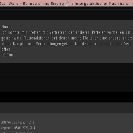
Star Wars - Echoes of the Empire
» Intergalaktischer Raumhafen 
die kriegsmüden Bürger der Galaxis nach der Schlacht von Endor noch den Frieden herbeise
m die Vorherrschaft in der Galaxis wird erst noch fallen und niemand vermag auch nur zu er
Nun ja,
Ich könnte mir treffen mit Vertretern der anderen Parteien vorstellen u
gemeinsame Flottenaktionen bei denen meine Flotte er eine andere unters
kleine Kämpfe oder Verhandlungen geben, bei denen ich sie auf meine Seite z
offen.
LG Tim
7
 Seltano - 05.01.2020, 16:12
 Vesperum
- 05.01.2020, 20:41