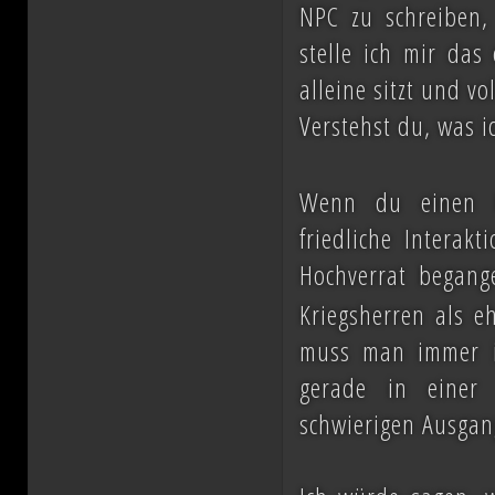
NPC zu schreiben, 
ihn mit der Einnahme von Coruscant a
stelle ich mir das
Eindruck einer erneuten Einigungsbewe
alleine sitzt und v
sichert sich Vesperum die Loyalität 
Verstehst du, was 
Vernichtung aller Dissidenten und Absp
Wenn du einen Kr
friedliche Interak
Düstere Zeiten ziehen auf. Während 
Hochverrat began
Schlacht von Endor noch den Frieden
Kriegsherren als e
nun in weiter Ferne. Der Entscheid um 
muss man immer im
fallen und niemand vermag auch nur z
gerade in einer 
Planeten aussehen wird....
schwierigen Ausgang