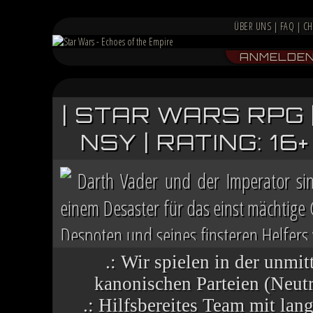
ÜBER UNS
|
FAQ
|
CH
ANMELDE
| STAR WARS RPG 
NSY | RATING: 1
Darth Vader und der Imperator si
einem Desaster für das einst mächtige
Despoten und seines finsteren Helfers v
Chaos herrscht auf vielen Welten, die 
.: Wir spielen in der unmit
kanonischen Parteien (Neutra
.: Hilfsbereites Team mit la