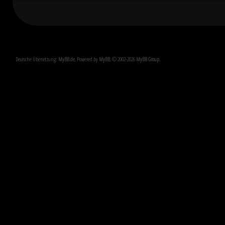
Deutsche Übersetzung:
MyBB.de
, Powered by
MyBB
, © 2002-2026
MyBB Group
.