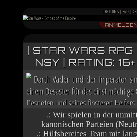
ÜBER UNS
|
FAQ
|
CH
ANMELDE
| STAR WARS RPG 
NSY | RATING: 1
Darth Vader und der Imperator si
einem Desaster für das einst mächtige
Despoten und seines finsteren Helfers v
Chaos herrscht auf vielen Welten, die 
.: Wir spielen in der unmit
kanonischen Parteien (Neutra
.: Hilfsbereites Team mit la