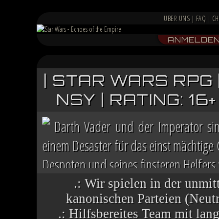
ÜBER UNS
|
FAQ
|
CH
ANMELDE
| STAR WARS RPG 
NSY | RATING: 1
Darth Vader und der Imperator si
einem Desaster für das einst mächtige
Despoten und seines finsteren Helfers v
Chaos herrscht auf vielen Welten, die 
.: Wir spielen in der unmit
kanonischen Parteien (Neutra
.: Hilfsbereites Team mit la