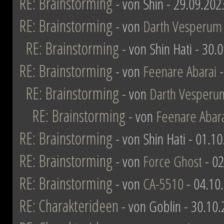
RE: Brainstorming
- von Shin - 29.09.202
RE: Brainstorming
- von
Darth Vesperum
RE: Brainstorming
- von Shin Hati - 30.
RE: Brainstorming
- von
Feenare Abarai
-
RE: Brainstorming
- von
Darth Vesperu
RE: Brainstorming
- von
Feenare Abar
RE: Brainstorming
- von Shin Hati - 01.1
RE: Brainstorming
- von
Force Ghost
- 02
RE: Brainstorming
- von
CA-5510
- 04.10
RE: Charakterideen
- von Goblin - 30.10