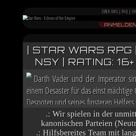
ÜBER UNS
|
FAQ
|
CH
ANMELDE
| STAR WARS RPG 
NSY | RATING: 1
Darth Vader und der Imperator si
einem Desaster für das einst mächtige
Despoten und seines finsteren Helfers v
Chaos herrscht auf vielen Welten, die 
.: Wir spielen in der unmit
kanonischen Parteien (Neutra
.: Hilfsbereites Team mit la