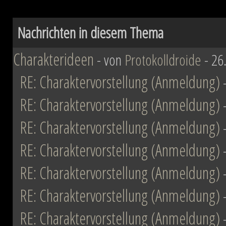
ihn mit der Einnahme von Coruscant a
Nachrichten in diesem Thema
Eindruck einer erneuten Einigung
Schachzüge sichert sich Vesperum d
Charakterideen
- von
Protokolldroide
- 26
beschwört die Vernichtung aller Dissid
RE: Charaktervorstellung (Anmeldung)
RE: Charaktervorstellung (Anmeldung)
Düstere Zeiten ziehen auf. Während 
RE: Charaktervorstellung (Anmeldung)
Schlacht von Endor noch den Frieden
RE: Charaktervorstellung (Anmeldung)
nun in weiter Ferne. Der Entscheid um 
fallen und niemand vermag auch nur z
RE: Charaktervorstellung (Anmeldung)
Planeten aussehen wird....
RE: Charaktervorstellung (Anmeldung)
RE: Charaktervorstellung (Anmeldung)