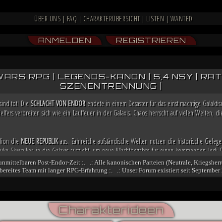
ÜBER UNS
|
FAQ
|
CHARAKTERÜBERSICHT
|
LISTEN
|
WANTED
ANMELDEN
REGISTRIEREN
WARS RPG | LEGENDS-KANON | 5,4 NSY | RATIN
SZENENTRENNUNG |
sind tot! Die
SCHLACHT VON ENDOR
endete in einem Desaster für das einst mächtige Galakt
elfers verbreiten sich wie ein Lauffeuer in der Galaxis. Chaos herrscht auf vielen Welten, 
llion die
NEUE REPUBLIK
aus. Zahlreiche aufständische Welten nutzen die historische Gelege
ke Skywalker in die Galaxis auszieht, um neue Machtbegabte für einen kommenden Jedi-O
a bereits weitere Allianzen, damit sie in der Lage ist, möglicherweise bald die Regierung 
 unmittelbaren Post-Endor-Zeit :. .: Alle kanonischen Parteien (Neutrale, Kriegsherr
fsbereites Team mit langer RPG-Erfahrung :. .: Unser Forum existiert seit September 
och nicht besiegt. Nachdem sich zahlreiche Truppenverbände vom Imperium abspalteten u
n stritten, übernimmt der Dunkle Jedi
VESPERUM
mit blutiger Entschlossenheit die Führun
nt er einen Feldzug gegen das marode Reich, der ihn mit der Einnahme von Coruscant an die
ngsbewegung und mithilfe kluger politischer Schachzüge sichert sich Vesperum die Loyali
Charakterideen
identen und Abspalter.