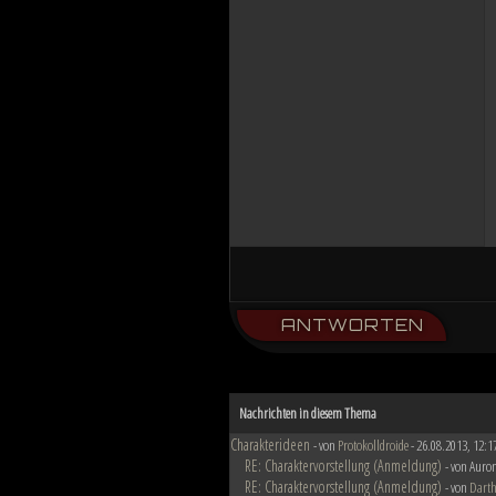
ANTWORTEN
Nachrichten in diesem Thema
Charakterideen
- von
Protokolldroide
- 26.08.2013, 12:1
RE: Charaktervorstellung (Anmeldung)
- von Auron
RE: Charaktervorstellung (Anmeldung)
- von
Darth