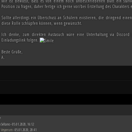
Mir ist bewusst, dass es von einem noch unbeschriebenen Blatt ein starke
Position zu fragen, daher fertige ich gerne vor/bei Erstellung des Charakters
Sollte allerdings ein Überschuss an Schülern existieren, die dringend eine
diese Rolle schlüpfen können, wenn gewünscht.
Ich denke, zum direkten Austasuch wäre eine Unterhaltung via Discord
Einladungslink folgen.
Beste Grüße,
A.
7
 Seltano - 05.01.2020, 16:12
 Vesperum
- 05.01.2020, 20:41