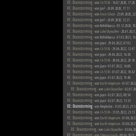
RE: Brainstorming
- von
CA-5510
- 14.07.2020, 17:28
RE: Brainstorming
- von Jyn? - 24.09.2020, 17:11
RE: Brainstorming
- von
Force Ghost
- 25.09.2020, 22
RE: Brainstorming
- von Jyn? - 26.09.2020, 12:21
RE: Brainstorming
- von Rohkkbacca - 05.12.2020, 18
RE: Brainstorming
- von
Luke Skywalker
- 28.01.2021,
RE: Brainstorming
- von Rohkkbacca - 01.03.2021, 16
RE: Brainstorming
- von Jayce - 29.06.2022, 07:02
RE: Brainstorming
- von
CA-5510
- 29.06.2022, 12:47
RE: Brainstorming
- von Jayce - 29.06.2022, 16:28
RE: Brainstorming
- von
CA-5510
- 30.06.2022, 20:18
RE: Brainstorming
- von Jayce - 01.07.2022, 16:08
RE: Brainstorming
- von
CA-5510
- 01.07.2022, 18:42
RE: Brainstorming
- von Jayce - 01.07.2022, 19:48
RE: Brainstorming
- von
Darth Vesperum
- 01.07.2022
RE: Brainstorming
- von
Luke Skywalker
- 02.07.20
RE: Brainstorming
- von Jayce - 02.07.2022, 08:54
RE: Brainstorming
- von Jayce - 02.07.2022, 13:33
RE: Brainstorming
- von Akephalos - 31.05.2023, 21:5
RE: Brainstorming
- von
CA-5510
- 31.05.2023, 23:13
RE: Brainstorming
- von
Darth Vesperum
- 01.06.2023
RE: Brainstorming
- von
Darth Vesperum
- 03.06.2023
RE: Brainstorming
- von
Luke Skywalker
- 03.06.20
RE: Brainstorming
- von
Tiberius Vaash
- 08.06.2023, 