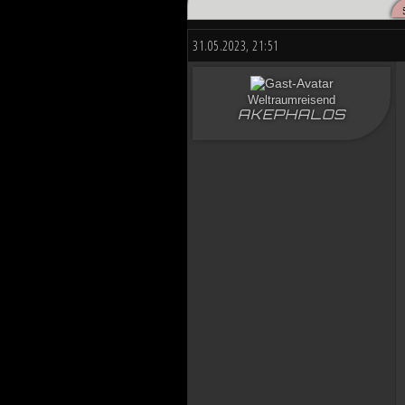
Düstere Zeiten ziehen auf. Während 
nun in weiter Ferne. Der Entscheid u
31.05.2023, 21:51
von Planeten aussehen wird....
Weltraumreisend
AKEPHALOS