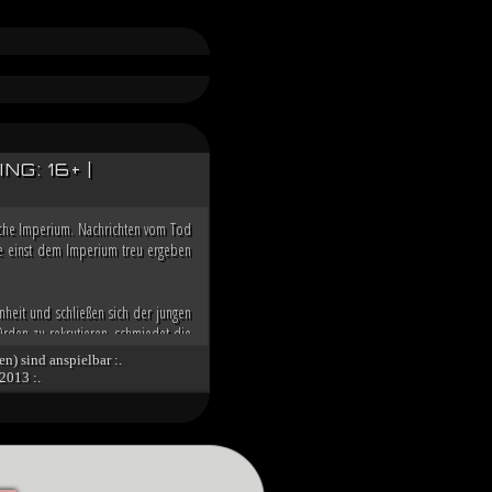
G: 16+ |
ische Imperium. Nachrichten vom Tod
die einst dem Imperium treu ergeben
nheit und schließen sich der jungen
rden zu rekrutieren, schmiedet die
in der Galaxis übernehmen zu können.
en) sind anspielbar :.
2013 :.
nd die imperialen Würdenträger auf
g über den Dunklen Orden des toten
 Spitze des Imperiums bringt. Unter
tät des verbliebenen Imperiums und