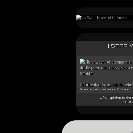
| STAR 
Darth Vader und der Imperator 
des Despoten und seines finsteren H
schienen.
Im Lichte ihres Sieges ruft die Rebe
Demokratiebewegung an. Während Lu
republikanische Anführerin Mon Mothm
.: Wir spielen in der
.: Hil
Doch das bröckelnde Imperium ist n
Coruscant über das weitere Vorgehe
Imperators. Mit seiner Armada begin
dem Eindruck einer erneuten Einigu
beschwört die Vernichtung aller Diss