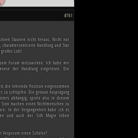
«
hnten, scheint das Ende des Kampfes
ahnen, wie die Zukunft von Millionen
#761
tiven Staunen nicht heraus. Nicht nur
, charakterzentrierte Handlung und Star
e großes Lob!
iesem Forum mitzuwirken. Ich habe mir
enese der Handlung eingelesen. Die
stets die lehrende Position eingenommen
rs zu schlüpfen. Die genaue Ausprägung
ters abhängig, spiele also in diesem
ig Sinn machen einen Nichtmenschen zu
äre. In der Vergangenheit habe ich es
nden und auch der Sith Magie leben
or Vesperum einen Schüler?