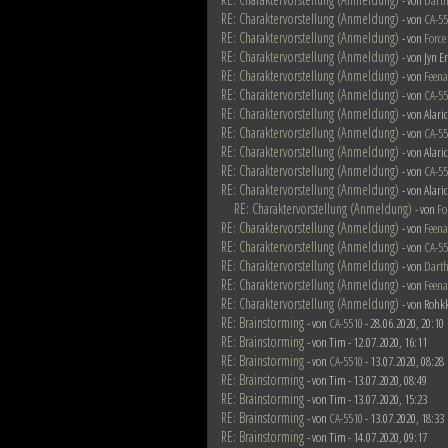
- von
Darth
RE: Charaktervorstellung (Anmeldung)
- von
CA-5
RE: Charaktervorstellung (Anmeldung)
- von
Force
RE: Charaktervorstellung (Anmeldung)
- von Jyn E
RE: Charaktervorstellung (Anmeldung)
- von
Feena
RE: Charaktervorstellung (Anmeldung)
- von
CA-5
RE: Charaktervorstellung (Anmeldung)
- von Alari
RE: Charaktervorstellung (Anmeldung)
- von
CA-5
RE: Charaktervorstellung (Anmeldung)
- von Alari
RE: Charaktervorstellung (Anmeldung)
- von
CA-5
RE: Charaktervorstellung (Anmeldung)
- von Alari
RE: Charaktervorstellung (Anmeldung)
- von
Fo
RE: Charaktervorstellung (Anmeldung)
- von
Feena
RE: Charaktervorstellung (Anmeldung)
- von
CA-5
RE: Charaktervorstellung (Anmeldung)
- von
Darth
RE: Charaktervorstellung (Anmeldung)
- von
Feena
RE: Charaktervorstellung (Anmeldung)
- von Rohk
RE: Brainstorming
- von
CA-5510
- 28.06.2020, 20:10
RE: Brainstorming
- von Tim - 12.07.2020, 16:11
RE: Brainstorming
- von
CA-5510
- 13.07.2020, 08:28
RE: Brainstorming
- von Tim - 13.07.2020, 08:49
RE: Brainstorming
- von Tim - 13.07.2020, 15:23
RE: Brainstorming
- von
CA-5510
- 13.07.2020, 18:33
RE: Brainstorming
- von Tim - 14.07.2020, 09:17