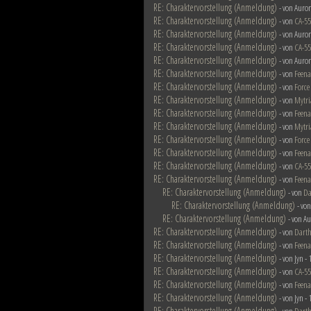
RE: Charaktervorstellung (Anmeldung)
- von Auron
RE: Charaktervorstellung (Anmeldung)
- von
CA-5
RE: Charaktervorstellung (Anmeldung)
- von Auron
RE: Charaktervorstellung (Anmeldung)
- von
CA-5
RE: Charaktervorstellung (Anmeldung)
- von Auron
RE: Charaktervorstellung (Anmeldung)
- von
Feena
RE: Charaktervorstellung (Anmeldung)
- von
Force
RE: Charaktervorstellung (Anmeldung)
- von
Mytri
RE: Charaktervorstellung (Anmeldung)
- von
Feena
RE: Charaktervorstellung (Anmeldung)
- von
Mytri
RE: Charaktervorstellung (Anmeldung)
- von
Force
RE: Charaktervorstellung (Anmeldung)
- von
Feena
RE: Charaktervorstellung (Anmeldung)
- von
CA-5
RE: Charaktervorstellung (Anmeldung)
- von
Feena
RE: Charaktervorstellung (Anmeldung)
- von
Da
RE: Charaktervorstellung (Anmeldung)
- vo
RE: Charaktervorstellung (Anmeldung)
- von A
RE: Charaktervorstellung (Anmeldung)
- von
Darth
RE: Charaktervorstellung (Anmeldung)
- von
Feena
RE: Charaktervorstellung (Anmeldung)
- von Jyn -
RE: Charaktervorstellung (Anmeldung)
- von
CA-5
RE: Charaktervorstellung (Anmeldung)
- von
Feena
RE: Charaktervorstellung (Anmeldung)
- von Jyn -
RE: Charaktervorstellung (Anmeldung)