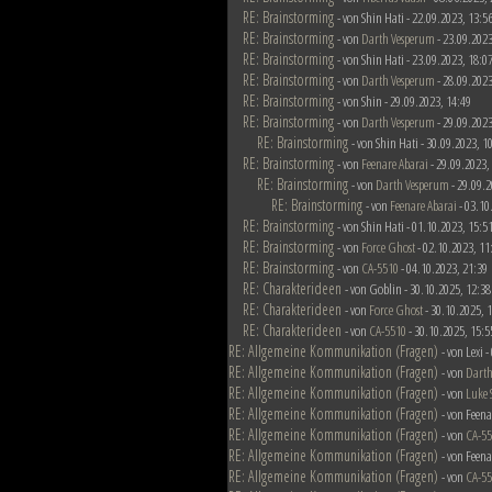
RE: Brainstorming
- von Shin Hati - 22.09.2023, 13:5
RE: Brainstorming
- von
Darth Vesperum
- 23.09.2023
RE: Brainstorming
- von Shin Hati - 23.09.2023, 18:0
RE: Brainstorming
- von
Darth Vesperum
- 28.09.2023
RE: Brainstorming
- von Shin - 29.09.2023, 14:49
RE: Brainstorming
- von
Darth Vesperum
- 29.09.2023
RE: Brainstorming
- von Shin Hati - 30.09.2023, 1
RE: Brainstorming
- von
Feenare Abarai
- 29.09.2023,
RE: Brainstorming
- von
Darth Vesperum
- 29.09.2
RE: Brainstorming
- von
Feenare Abarai
- 03.10
RE: Brainstorming
- von Shin Hati - 01.10.2023, 15:5
RE: Brainstorming
- von
Force Ghost
- 02.10.2023, 11
RE: Brainstorming
- von
CA-5510
- 04.10.2023, 21:39
RE: Charakterideen
- von Goblin - 30.10.2025, 12:38
RE: Charakterideen
- von
Force Ghost
- 30.10.2025, 
RE: Charakterideen
- von
CA-5510
- 30.10.2025, 15:5
RE: Allgemeine Kommunikation (Fragen)
- von Lexi 
RE: Allgemeine Kommunikation (Fragen)
- von
Darth
RE: Allgemeine Kommunikation (Fragen)
- von
Luke 
RE: Allgemeine Kommunikation (Fragen)
- von Feena
RE: Allgemeine Kommunikation (Fragen)
- von
CA-5
RE: Allgemeine Kommunikation (Fragen)
- von Feena
RE: Allgemeine Kommunikation (Fragen)
- von
CA-5