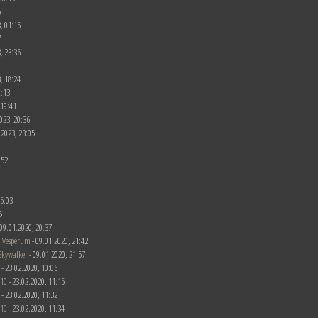
6
, 01:15
7
, 23:36
, 18:24
0:13
 19:41
023, 20:36
.2023, 23:05
1
:52
15:03
5
- 09.01.2020, 20:37
 Vesperum
- 09.01.2020, 21:42
Skywalker
- 09.01.2020, 21:57
 - 23.02.2020, 10:06
510
- 23.02.2020, 11:15
 - 23.02.2020, 11:32
510
- 23.02.2020, 11:34