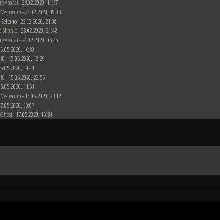
re Abarai
- 23.02.2020, 11:37
 Vesperum
- 23.02.2020, 19:03
 Seltano - 23.02.2020, 21:08
a Shanlo
- 23.02.2020, 21:42
re Abarai
- 24.02.2020, 05:45
 15.05.2020, 16:30
510
- 15.05.2020, 18:29
 15.05.2020, 19:44
510
- 15.05.2020, 22:55
 16.05.2020, 11:51
 Vesperum
- 16.05.2020, 23:12
 17.05.2020, 10:07
 Ghost
- 17.05.2020, 15:31