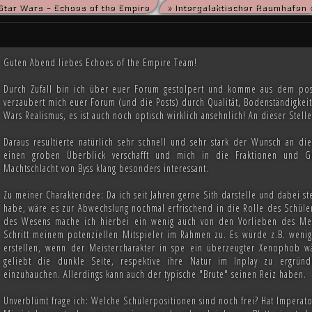
Star Wars - Echoes of the Empire
» Intergalaktischer Raumhafen 
die kriegsmüden Bürger der Galaxis nach der Schlacht von Endor noch den Frieden herbeise
m die Vorherrschaft in der Galaxis wird erst noch fallen und niemand vermag auch nur zu er
Guten Abend liebes Echoes of the Empire Team!
Durch Zufall bin ich über euer Forum gestolpert und komme aus dem posi
verzaubert mich euer Forum (und die Posts) durch Qualität, Bodenständigkeit
Wars Realismus, es ist auch noch optisch wirklich ansehnlich! An dieser Stell
Daraus resultierte natürlich sehr schnell und sehr stark der Wunsch an d
einen groben Überblick verschafft und mich in die Fraktionen und G
Machtschlacht von Byss klang besonders interessant.
Zu meiner Charakteridee: Da ich seit Jahren gerne Sith darstelle und dabei 
habe, wäre es zur Abwechslung nochmal erfrischend in die Rolle des Schüle
des Wesens mache ich hierbei ein wenig auch von den Vorlieben des Meis
Schritt meinem potenziellen Mitspieler im Rahmen zu. Es würde z.B. wen
erstellen, wenn der Meistercharakter in spe ein überzeugter Xenophob w
geliebt die dunkle Seite, respektive ihre Natur im Inplay zu ergrü
einzuhauchen. Allerdings kann auch der typische "Brute" seinen Reiz haben.
Unverblümt frage ich: Welche Schülerpositionen sind noch frei? Hat Imperat