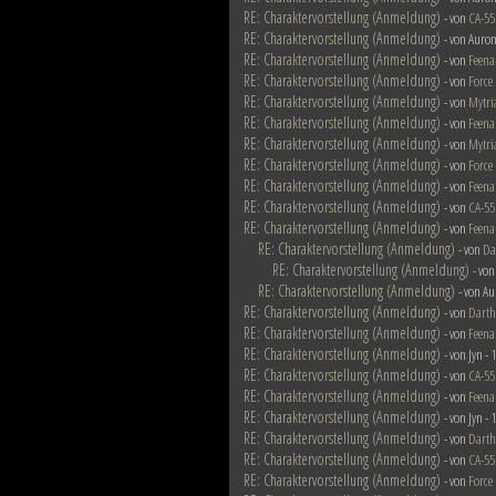
RE: Charaktervorstellung (Anmeldung)
- von
CA-55
RE: Charaktervorstellung (Anmeldung)
- von Auron
RE: Charaktervorstellung (Anmeldung)
- von
Feena
RE: Charaktervorstellung (Anmeldung)
- von
Force
RE: Charaktervorstellung (Anmeldung)
- von
Mytri
RE: Charaktervorstellung (Anmeldung)
- von
Feena
RE: Charaktervorstellung (Anmeldung)
- von
Mytri
RE: Charaktervorstellung (Anmeldung)
- von
Force
RE: Charaktervorstellung (Anmeldung)
- von
Feena
RE: Charaktervorstellung (Anmeldung)
- von
CA-55
RE: Charaktervorstellung (Anmeldung)
- von
Feena
RE: Charaktervorstellung (Anmeldung)
- von
Da
RE: Charaktervorstellung (Anmeldung)
- vo
RE: Charaktervorstellung (Anmeldung)
- von Au
RE: Charaktervorstellung (Anmeldung)
- von
Darth
RE: Charaktervorstellung (Anmeldung)
- von
Feena
RE: Charaktervorstellung (Anmeldung)
- von Jyn -
RE: Charaktervorstellung (Anmeldung)
- von
CA-55
RE: Charaktervorstellung (Anmeldung)
- von
Feena
RE: Charaktervorstellung (Anmeldung)
- von Jyn -
RE: Charaktervorstellung (Anmeldung)
- von
Darth
RE: Charaktervorstellung (Anmeldung)
- von
CA-55
RE: Charaktervorstellung (Anmeldung)
- von
Force