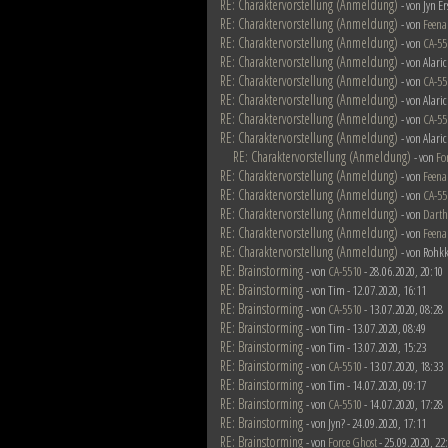
RE: Charaktervorstellung (Anmeldung)
- von Jyn E
RE: Charaktervorstellung (Anmeldung)
- von
Feena
RE: Charaktervorstellung (Anmeldung)
- von
CA-55
RE: Charaktervorstellung (Anmeldung)
- von Alari
RE: Charaktervorstellung (Anmeldung)
- von
CA-55
RE: Charaktervorstellung (Anmeldung)
- von Alari
RE: Charaktervorstellung (Anmeldung)
- von
CA-55
RE: Charaktervorstellung (Anmeldung)
- von Alari
RE: Charaktervorstellung (Anmeldung)
- von
Fo
RE: Charaktervorstellung (Anmeldung)
- von
Feena
RE: Charaktervorstellung (Anmeldung)
- von
CA-55
RE: Charaktervorstellung (Anmeldung)
- von
Darth
RE: Charaktervorstellung (Anmeldung)
- von
Feena
RE: Charaktervorstellung (Anmeldung)
- von Rohkk
RE: Brainstorming
- von
CA-5510
- 28.06.2020, 20:10
RE: Brainstorming
- von Tim - 12.07.2020, 16:11
RE: Brainstorming
- von
CA-5510
- 13.07.2020, 08:28
RE: Brainstorming
- von Tim - 13.07.2020, 08:49
RE: Brainstorming
- von Tim - 13.07.2020, 15:23
RE: Brainstorming
- von
CA-5510
- 13.07.2020, 18:33
RE: Brainstorming
- von Tim - 14.07.2020, 09:17
RE: Brainstorming
- von
CA-5510
- 14.07.2020, 17:28
RE: Brainstorming
- von Jyn? - 24.09.2020, 17:11
RE: Brainstorming
- von
Force Ghost
- 25.09.2020, 22