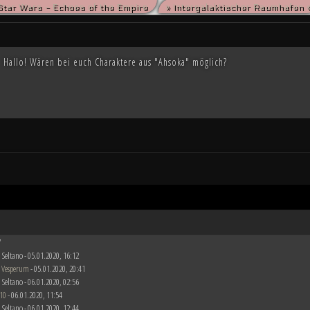
Star Wars - Echoes of the Empire
» Intergalaktischer Raumhafen 
die kriegsmüden Bürger der Galaxis nach der Schlacht von Endor noch den Frieden herbeise
m die Vorherrschaft in der Galaxis wird erst noch fallen und niemand vermag auch nur zu er
Hallo! Wären bei euch Charaktere aus "Ahsoka" möglich?
7
 Seltano - 05.01.2020, 16:12
 Vesperum
- 05.01.2020, 20:41
 Seltano - 06.01.2020, 02:56
10
- 06.01.2020, 11:54
 Seltano - 06.01.2020, 12:44