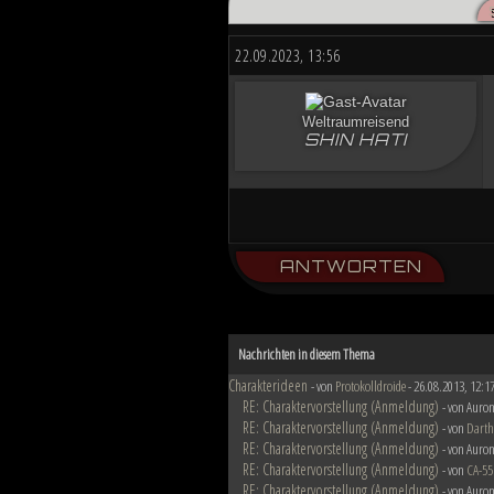
Düstere Zeiten ziehen auf. Während 
nun in weiter Ferne. Der Entscheid u
22.09.2023, 13:56
von Planeten aussehen wird....
Weltraumreisend
SHIN HATI
ANTWORTEN
Nachrichten in diesem Thema
Charakterideen
- von
Protokolldroide
- 26.08.2013, 12:1
RE: Charaktervorstellung (Anmeldung)
- von Auron
RE: Charaktervorstellung (Anmeldung)
- von
Darth
RE: Charaktervorstellung (Anmeldung)
- von Auron
RE: Charaktervorstellung (Anmeldung)
- von
CA-55
RE: Charaktervorstellung (Anmeldung)
- von Auron