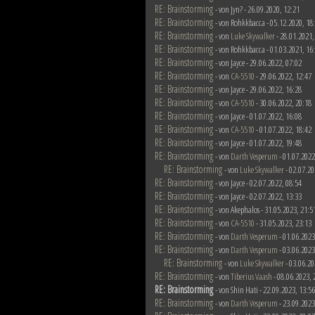
RE: Brainstorming
- von Jyn? - 26.09.2020, 12:21
RE: Brainstorming
- von Rohkkbacca - 05.12.2020, 18
RE: Brainstorming
- von
Luke Skywalker
- 28.01.2021,
RE: Brainstorming
- von Rohkkbacca - 01.03.2021, 16
RE: Brainstorming
- von Jayce - 29.06.2022, 07:02
RE: Brainstorming
- von
CA-5510
- 29.06.2022, 12:47
RE: Brainstorming
- von Jayce - 29.06.2022, 16:28
RE: Brainstorming
- von
CA-5510
- 30.06.2022, 20:18
RE: Brainstorming
- von Jayce - 01.07.2022, 16:08
RE: Brainstorming
- von
CA-5510
- 01.07.2022, 18:42
RE: Brainstorming
- von Jayce - 01.07.2022, 19:48
RE: Brainstorming
- von
Darth Vesperum
- 01.07.2022
RE: Brainstorming
- von
Luke Skywalker
- 02.07.20
RE: Brainstorming
- von Jayce - 02.07.2022, 08:54
RE: Brainstorming
- von Jayce - 02.07.2022, 13:33
RE: Brainstorming
- von Akephalos - 31.05.2023, 21:5
RE: Brainstorming
- von
CA-5510
- 31.05.2023, 23:13
RE: Brainstorming
- von
Darth Vesperum
- 01.06.2023
RE: Brainstorming
- von
Darth Vesperum
- 03.06.2023
RE: Brainstorming
- von
Luke Skywalker
- 03.06.20
RE: Brainstorming
- von
Tiberius Vaash
- 08.06.2023, 
RE: Brainstorming
- von Shin Hati - 22.09.2023, 13:56
RE: Brainstorming
- von
Darth Vesperum
- 23.09.2023