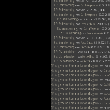
RE: Brainstorming
- von Shin Hati - 23.09.2023, 18:07
RE: Brainstorming
- von
Darth Vesperum
- 28.09.2023
RE: Brainstorming
- von Shin - 29.09.2023, 14:49
RE: Brainstorming
- von
Darth Vesperum
- 29.09.2023
RE: Brainstorming
- von Shin Hati - 30.09.2023, 1
RE: Brainstorming
- von
Feenare Abarai
- 29.09.2023,
RE: Brainstorming
- von
Darth Vesperum
- 29.09.2
RE: Brainstorming
- von
Feenare Abarai
- 03.10
RE: Brainstorming
- von Shin Hati - 01.10.2023, 15:51
RE: Brainstorming
- von
Force Ghost
- 02.10.2023, 11
RE: Brainstorming
- von
CA-5510
- 04.10.2023, 21:39
RE: Charakterideen
- von Goblin - 30.10.2025, 12:38
RE: Charakterideen
- von
Force Ghost
- 30.10.2025, 1
RE: Charakterideen
- von
CA-5510
- 30.10.2025, 15:5
RE: Allgemeine Kommunikation (Fragen)
- von Lexi 
RE: Allgemeine Kommunikation (Fragen)
- von
Darth
RE: Allgemeine Kommunikation (Fragen)
- von
Luke 
RE: Allgemeine Kommunikation (Fragen)
- von Feena
RE: Allgemeine Kommunikation (Fragen)
- von
CA-55
RE: Allgemeine Kommunikation (Fragen)
- von Feena
RE: Allgemeine Kommunikation (Fragen)
- von
CA-55
RE: Allgemeine Kommunikation (Fragen)
- von
Feena
RE: Allgemeine Kommunikation (Fragen)
- von
Darth
RE: Allgemeine Kommunikation (Fragen)
- von Auron