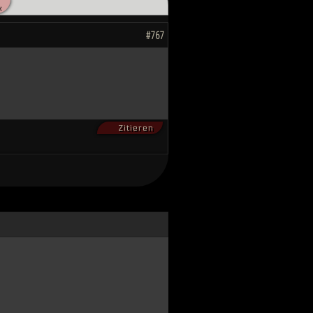
«
hnten, scheint das Ende des Kampfes
ahnen, wie die Zukunft von Millionen
#767
Zitieren