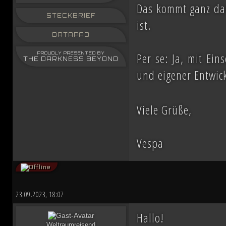
Das kommt ganz dar
STECKBRIEF
ist.
DATAPAD
Per se: Ja, mit Ei
PROUDLY PRESENTED BY
THE DARKNESS BEYOND
und eigener Entwic
Viele Grüße,
Vespa
23.09.2023, 18:07
Hallo!
Weltraumreisend