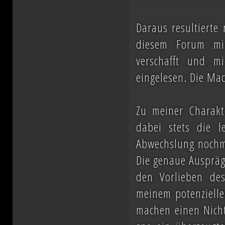
ihn mit der Einnahme von Coruscant a
Eindruck einer erneuten Einigungsbewe
Daraus resultierte
sichert sich Vesperum die Loyalität 
diesem Forum mit
verschafft und m
Vernichtung aller Dissidenten und Abspa
eingelesen. Die Mac
Düstere Zeiten ziehen auf. Während 
Zu meiner Charakte
Schlacht von Endor noch den Frieden
dabei stets die 
nun in weiter Ferne. Der Entscheid um 
Abwechslung nochma
Die genaue Auspräg
fallen und niemand vermag auch nur z
den Vorlieben des
Planeten aussehen wird....
meinem potenzielle
machen einen Nicht