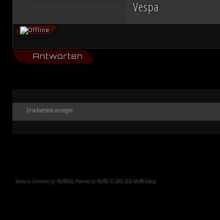
Vespa
Antworten
Druckversion anzeigen
Deutsche Übersetzung:
MyBB.de
, Powered by
MyBB
, © 2002-2026
MyBB Group
.