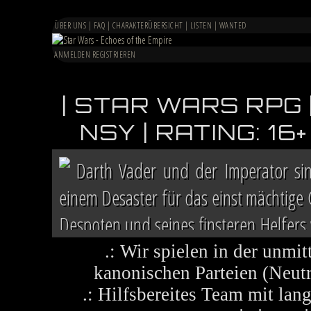
ÜBER UNS
|
FAQ
|
CHARAKTERÜBERSICHT
|
LISTEN
|
WANTED
ANMELDEN
REGISTRIEREN
| STAR WARS RPG 
NSY | RATING: 1
Darth Vader und der Imperator si
einem Desaster für das einst mächtige
Despoten und seines finsteren Helfers v
Chaos herrscht auf vielen Welten, die 
.: Wir spielen in der unmit
kanonischen Parteien (Neutra
.: Hilfsbereites Team mit la
Im Lichte ihres Sieges ruft die R