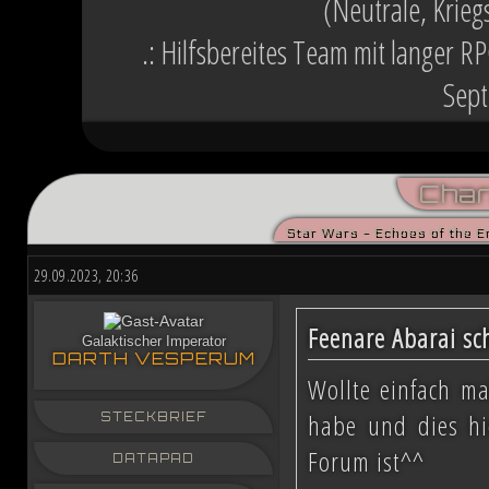
(Neutrale, Krieg
.: Hilfsbereites Team mit langer R
Sept
Char
Star Wars - Echoes of the E
29.09.2023, 20:36
Feenare Abarai sc
Galaktischer Imperator
DARTH VESPERUM
Wollte einfach ma
habe und dies hi
STECKBRIEF
Forum ist^^
DATAPAD