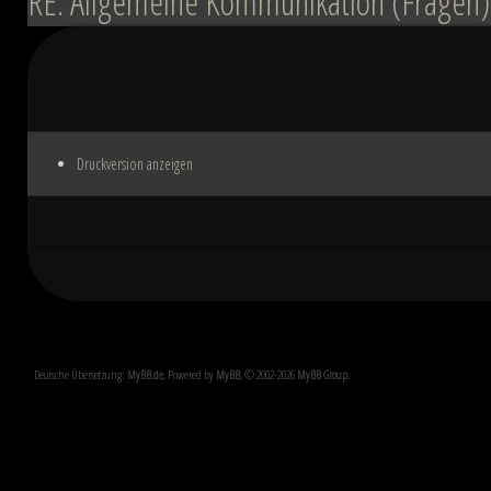
RE: Allgemeine Kommunikation (Fragen)
Druckversion anzeigen
Deutsche Übersetzung:
MyBB.de
, Powered by
MyBB
, © 2002-2026
MyBB Group
.