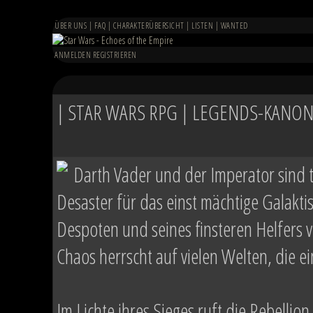
ÜBER UNS
|
FAQ
|
CHARAKTERÜBERSICHT
|
LISTEN
|
WANTED
ANMELDEN
REGISTRIEREN
| STAR WARS RPG | LEGENDS-KANON 
Darth Vader und der Imperator sind 
Desaster für das einst mächtige Galakt
Despoten und seines finsteren Helfers ve
Chaos herrscht auf vielen Welten, die 
Im Lichte ihres Sieges ruft die Rebellion