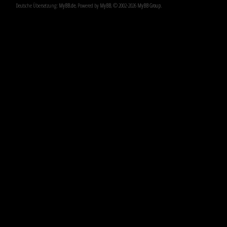
Deutsche Übersetzung:
MyBB.de
, Powered by
MyBB
, © 2002-2026
MyBB Group
.