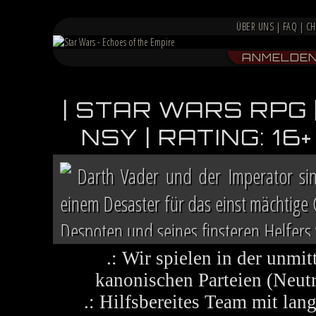
ÜBER UNS
|
FAQ
|
CH
ANMELDE
| STAR WARS RPG 
NSY | RATING: 1
Darth Vader und der Imperator si
einem Desaster für das einst mächtige
Despoten und seines finsteren Helfers v
Chaos herrscht auf vielen Welten, die 
.: Wir spielen in der unmit
kanonischen Parteien (Neutra
.: Hilfsbereites Team mit la
Im Lichte ihres Sieges ruft die R