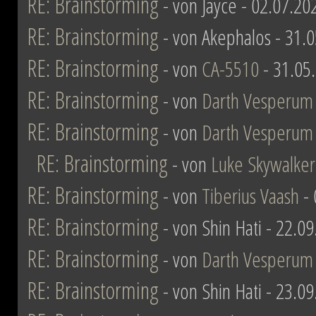
RE: Brainstorming
- von Jayce - 02.07.20
RE: Brainstorming
- von Akephalos - 31.
RE: Brainstorming
- von
CA-5510
- 31.05
RE: Brainstorming
- von
Darth Vesperum
RE: Brainstorming
- von
Darth Vesperum
RE: Brainstorming
- von
Luke Skywalker
RE: Brainstorming
- von
Tiberius Vaash
- 
RE: Brainstorming
- von Shin Hati - 22.0
RE: Brainstorming
- von
Darth Vesperum
RE: Brainstorming
- von Shin Hati - 23.0