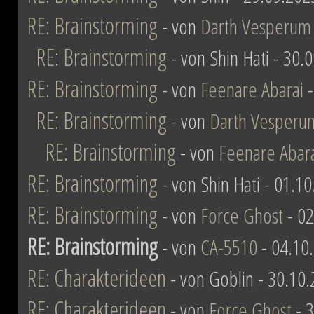
RE: Brainstorming
- von
Darth Vesperum
RE: Brainstorming
- von Shin Hati - 30.
RE: Brainstorming
- von
Feenare Abarai
-
RE: Brainstorming
- von
Darth Vesperu
RE: Brainstorming
- von
Feenare Abar
RE: Brainstorming
- von Shin Hati - 01.1
RE: Brainstorming
- von
Force Ghost
- 02
RE: Brainstorming
- von
CA-5510
- 04.10
RE: Charakterideen
- von Goblin - 30.10
RE: Charakterideen
- von
Force Ghost
- 3