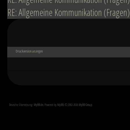
RE: Allgemeine Kommunikation (Fragen)
Druckversion anzeigen
Deutsche Übersetzung:
MyBB.de
, Powered by
MyBB
, © 2002-2026
MyBB Group
.