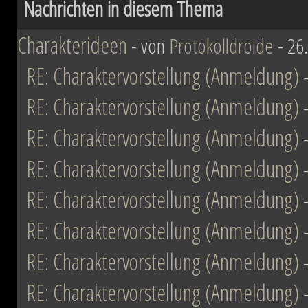
Nachrichten in diesem Thema
ihn mit der Einnahme von Coruscant a
Eindruck einer erneuten Einigungsbewe
Charakterideen
- von
Protokolldroide
- 26
sichert sich Vesperum die Loyalität 
RE: Charaktervorstellung (Anmeldung)
Vernichtung aller Dissidenten und Absp
RE: Charaktervorstellung (Anmeldung)
RE: Charaktervorstellung (Anmeldung)
Düstere Zeiten ziehen auf. Während 
RE: Charaktervorstellung (Anmeldung)
Schlacht von Endor noch den Frieden
RE: Charaktervorstellung (Anmeldung)
nun in weiter Ferne. Der Entscheid um 
RE: Charaktervorstellung (Anmeldung)
fallen und niemand vermag auch nur z
Planeten aussehen wird....
RE: Charaktervorstellung (Anmeldung)
RE: Charaktervorstellung (Anmeldung)