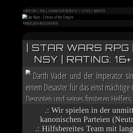
ÜBER UNS
|
FAQ
|
CHARAKTERÜBERSICHT
|
LISTEN
|
WANTED
ANMELDEN
REGISTRIEREN
| STAR WARS RPG 
NSY | RATING: 1
Darth Vader und der Imperator si
einem Desaster für das einst mächtige
Despoten und seines finsteren Helfers v
Chaos herrscht auf vielen Welten, die 
.: Wir spielen in der unmit
kanonischen Parteien (Neutra
.: Hilfsbereites Team mit la