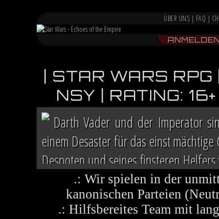
ÜBER UNS
|
FAQ
|
CH
ANMELDE
| STAR WARS RPG 
NSY | RATING: 1
Darth Vader und der Imperator si
einem Desaster für das einst mächtige
Despoten und seines finsteren Helfers v
Chaos herrscht auf vielen Welten, die 
.: Wir spielen in der unmit
kanonischen Parteien (Neutra
.: Hilfsbereites Team mit la
Im Lichte ihres Sieges ruft die R