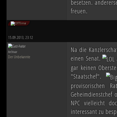
besetzen. anderers
freuen.
15.09.2013, 23:12
Na die Kanzlerschaf
Archivar
einen Senat.
Der Unbekannte
gar keinen Oberste
"Staatschef".
provisorischen R
Geheimdienstchef o
NPC vielleicht d
interessant zu besp