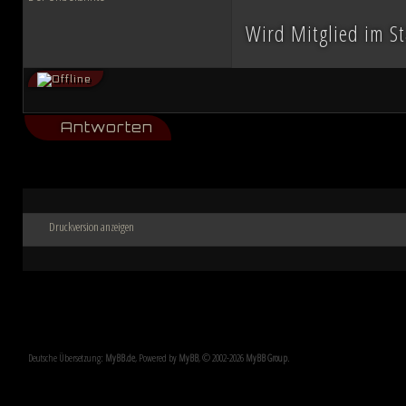
Wird Mitglied im S
Antworten
Druckversion anzeigen
Deutsche Übersetzung:
MyBB.de
, Powered by
MyBB
, © 2002-2026
MyBB Group
.