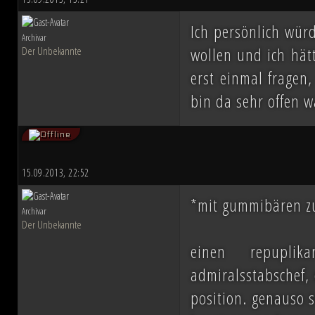
ihn mit der Einnahme von Coruscant a
Ich persönlich wür
Eindruck einer erneuten Einigungsbewe
Archivar
wollen und ich hät
Der Unbekannte
sichert sich Vesperum die Loyalität 
erst einmal fragen
Vernichtung aller Dissidenten und Abspa
bin da sehr offen w
Düstere Zeiten ziehen auf. Während 
Schlacht von Endor noch den Frieden
15.09.2013, 22:52
nun in weiter Ferne. Der Entscheid um 
*mit gummibären zu
Archivar
Der Unbekannte
fallen und niemand vermag auch nur z
einen repuplik
Planeten aussehen wird....
admiralsstabschef, 
position. genauso s