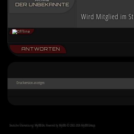
DER UNBEKANNTE
Wird Mitglied im S
ANTWORTEN
Druckversion anzeigen
Deutsche Übersetzung:
MyBB.de
, Powered by
MyBB
, © 2002-2026
MyBB Group
.