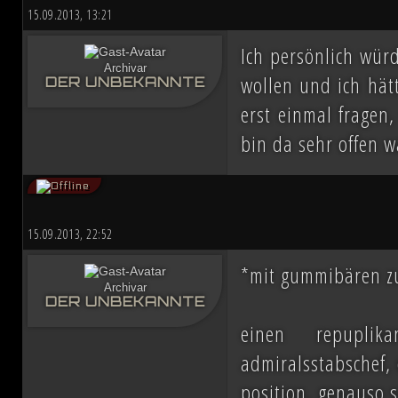
ihn mit der Einnahme von Coruscant a
15.09.2013, 13:21
Eindruck einer erneuten Einigung
Ich persönlich wür
Archivar
wollen und ich hät
DER UNBEKANNTE
Schachzüge sichert sich Vesperum d
erst einmal fragen
beschwört die Vernichtung aller Dissid
bin da sehr offen w
Düstere Zeiten ziehen auf. Während 
Schlacht von Endor noch den Frieden
15.09.2013, 22:52
nun in weiter Ferne. Der Entscheid um 
*mit gummibären zu
Archivar
fallen und niemand vermag auch nur z
DER UNBEKANNTE
Planeten aussehen wird....
einen repuplik
admiralsstabschef, 
position. genauso s