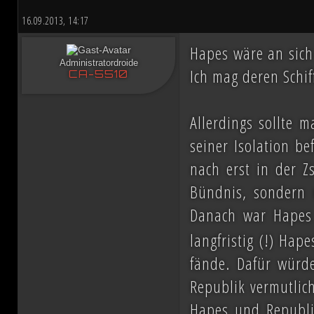
16.09.2013, 14:17
Hapes wäre an sich 
Administratordroide
Ich mag deren Schif
CA-5510
Allerdings sollte 
seiner Isolation b
nach erst in der Z
Bündnis, sondern 
Danach war Hapes
langfristig (!) Hap
fände. Dafür würde
Republik vermutlich
Hapes und Republi