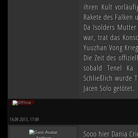
ihren Kult vorläufi
Rakete des Falken 
Da Isolders Mutter 
war, trat das Konso
Yuuzhan Vong Kriege
Die Zeit des offizie
sobald Tenel Ka z
Schließlich wurde T
Jacen Solo getötet.
16.09.2013, 17:09
Sooo hier Dania Cr
Archivar