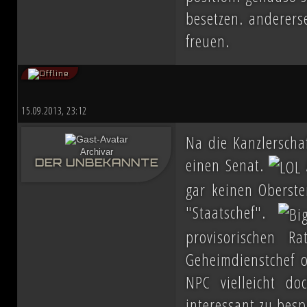
besetzen. anderers
freuen.
15.09.2013, 23:12
Na die Kanzlerschaf
Archivar
einen Senat.
DER UNBEKANNTE
gar keinen Oberste
"Staatschef".
provisorischen R
Geheimdienstchef o
NPC vielleicht d
interessant zu besp