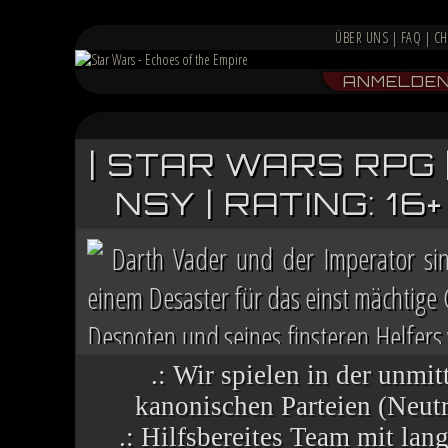
ÜBER UNS
|
FAQ
|
CH
ANMELDE
| STAR WARS RPG 
NSY | RATING: 1
Darth Vader und der Imperator si
einem Desaster für das einst mächtige
Despoten und seines finsteren Helfers v
Chaos herrscht auf vielen Welten, die 
.: Wir spielen in der unmit
kanonischen Parteien (Neutra
.: Hilfsbereites Team mit la