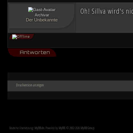
Oh! Sillva wird's n
Archivar
Der Unbekannte
Antworten
Druckversion anzeigen
Deutsche Übersetzung:
MyBB.de
, Powered by
MyBB
, © 2002-2026
MyBB Group
.