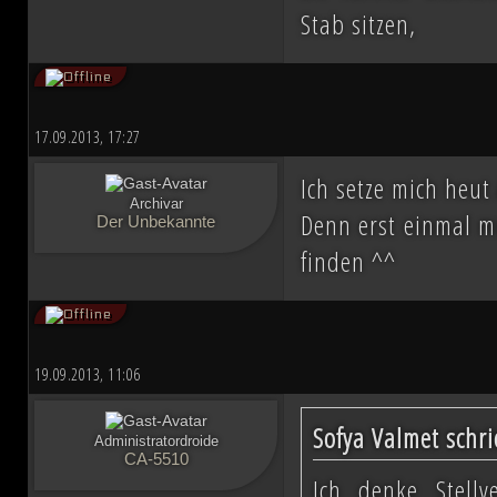
Stab sitzen,
17.09.2013, 17:27
Ich setze mich heu
Archivar
Denn erst einmal m
Der Unbekannte
finden ^^
19.09.2013, 11:06
Sofya Valmet schri
Administratordroide
CA-5510
Ich denke Stell