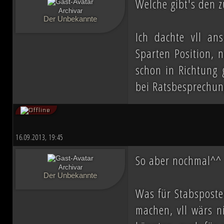
Welche gibt's den 
ihn mit der Einnahme von Coruscant a
Archivar
Der Unbekannte
Eindruck einer erneuten Einigungsbewe
Ich dachte vll an
sichert sich Vesperum die Loyalität 
Sparten Position, 
Vernichtung aller Dissidenten und Abspa
schon in Richtung g
bei Ratsbesprechun
Düstere Zeiten ziehen auf. Während 
Schlacht von Endor noch den Frieden
16.09.2013, 19:45
nun in weiter Ferne. Der Entscheid um 
So aber nochmal^^
fallen und niemand vermag auch nur z
Archivar
Der Unbekannte
Planeten aussehen wird....
Was für Stabsposten
machen, vll wärs n