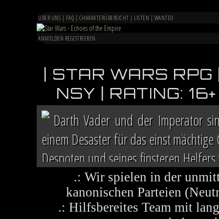
ÜBER UNS
|
FAQ
|
CHARAKTERÜBERSICHT
|
LISTEN
|
WANTED
ANMELDEN
REGISTRIEREN
| STAR WARS RPG 
NSY | RATING: 1
Darth Vader und der Imperator si
einem Desaster für das einst mächtige
Despoten und seines finsteren Helfers v
Chaos herrscht auf vielen Welten, die 
.: Wir spielen in der unmit
kanonischen Parteien (Neutra
.: Hilfsbereites Team mit la
Im Lichte ihres Sieges ruft die R