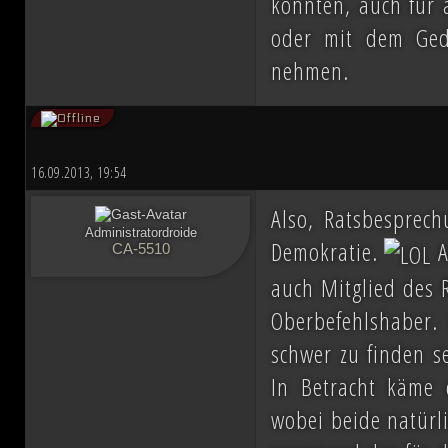
könnten, auch für 
oder mit dem Ged
nehmen.
16.09.2013, 19:54
Also, Ratsbesprec
Administratordroide
Demokratie.
A
CA-5510
auch Mitglied des R
Oberbefehlshaber. 
schwer zu finden se
In Betracht käme d
wobei beide natürli