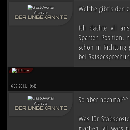
ihn mit der Einnahme von Coruscant a
Welche gibt's den 
Archivar
Eindruck einer erneuten Einigungsbewe
DER UNBEKANNTE
Ich dachte vll an
sichert sich Vesperum die Loyalität 
Sparten Position, 
Vernichtung aller Dissidenten und Absp
schon in Richtung g
bei Ratsbesprechun
Düstere Zeiten ziehen auf. Während 
Schlacht von Endor noch den Frieden
nun in weiter Ferne. Der Entscheid um 
16.09.2013, 19:45
fallen und niemand vermag auch nur z
So aber nochmal^^
Archivar
Planeten aussehen wird....
DER UNBEKANNTE
Was für Stabsposten
machen, vll wärs n