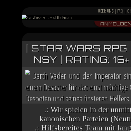
ÜBER UNS
|
FAQ
|
CH
ANMELDE
| STAR WARS RPG 
NSY | RATING: 1
Darth Vader und der Imperator si
einem Desaster für das einst mächtige
Despoten und seines finsteren Helfers v
Chaos herrscht auf vielen Welten, die 
.: Wir spielen in der unmit
kanonischen Parteien (Neutra
.: Hilfsbereites Team mit la