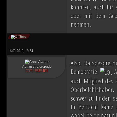
könnten, auch für 
oder mit dem Ged
nehmen.
16.09.2013, 19:54
Also, Ratsbesprec
Administratordroide
Demokratie.
A
CA-5510
auch Mitglied des R
Oberbefehlshaber. 
schwer zu finden se
In Betracht käme d
wobei beide natürli