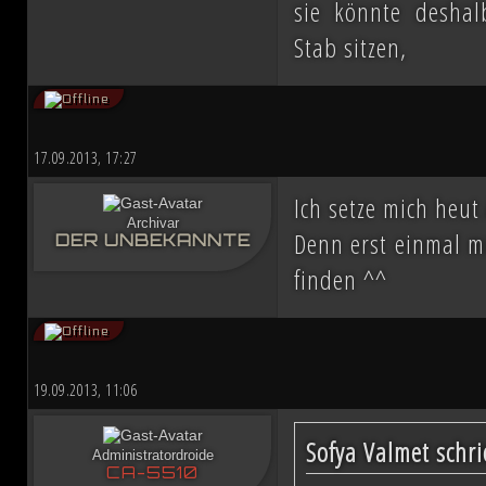
sie könnte deshal
Stab sitzen,
17.09.2013, 17:27
Ich setze mich heu
Archivar
Denn erst einmal m
DER UNBEKANNTE
finden ^^
19.09.2013, 11:06
Sofya Valmet schri
Administratordroide
CA-5510