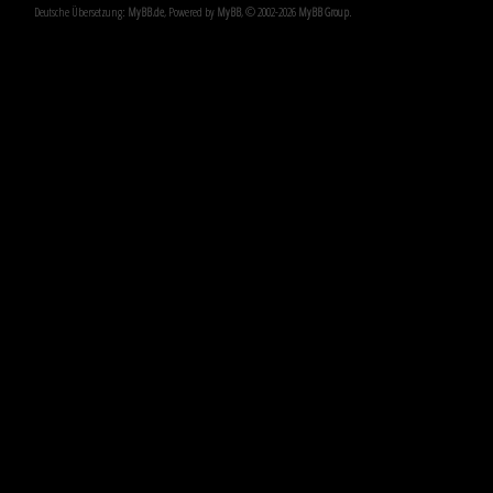
Deutsche Übersetzung:
MyBB.de
, Powered by
MyBB
, © 2002-2026
MyBB Group
.