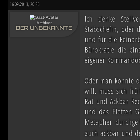
16.09.2013, 20:26
Ich denke Stellv
Archivar
Stabschefin, oder d
DER UNBEKANNTE
und für die Feinarb
Bürokratie die ein
eigener Kommandob
Oder man könnte d
will, muss sich fr
Rat und Ackbar Rech
und das Flotten G
Metapher durchge
auch ackbar und d