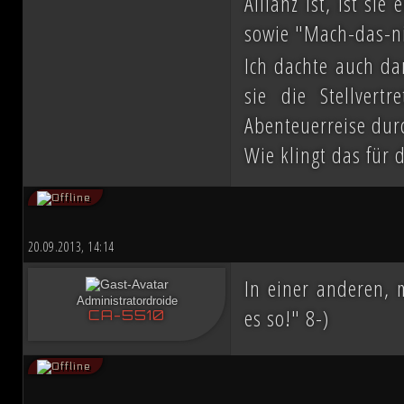
Allianz ist, ist si
sowie "Mach-das-n
Ich dachte auch da
sie die Stellver
Abenteuerreise durc
Wie klingt das für 
20.09.2013, 14:14
In einer anderen,
Administratordroide
es so!" 8-)
CA-5510