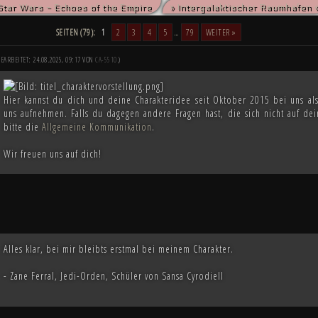
Star Wars - Echoes of the Empire
» Intergalaktischer Raumhafen 
die kriegsmüden Bürger der Galaxis nach der Schlacht von Endor noch den Frieden herbeise
m die Vorherrschaft in der Galaxis wird erst noch fallen und niemand vermag auch nur zu er
SEITEN (79):
1
2
3
4
5
…
79
WEITER »
EARBEITET: 24.08.2025, 09:17 VON
CA-5510
.)
Hier kannst du dich und deine Charakteridee seit Oktober 2015 bei uns als
uns aufnehmen. Falls du dagegen andere Fragen hast, die sich nicht auf de
bitte die
Allgemeine Kommunikation
.
Wir freuen uns auf dich!
Alles klar, bei mir bleibts erstmal bei meinem Charakter.
- Zane Ferral, Jedi-Orden, Schüler von Sansa Cyrodiell