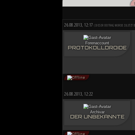
Düstere Zeiten ziehen auf. Während 
nun in weiter Ferne. Der Entscheid u
von Planeten aussehen wird....
26.08.2013, 12:17
(DIESER BEITRAG WURDE ZULETZT B
Forenaccount
PROTOKOLLDROIDE
26.08.2013, 12:22
Archivar
DER UNBEKANNTE