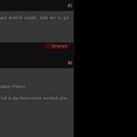
#5
äre wirklich schade, hatte mir so gut
Zitieren
#6
shaber-Flotte))
Feld in das theoretische wechselt aber,