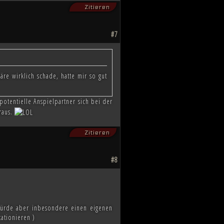
Zitieren
#7
äre wirklich schade, hatte mir so gut
potentielle Anspielpartner sich bei der
raus.
Zitieren
#8
. Würde aber inbesondere einen eigenen
ationieren )