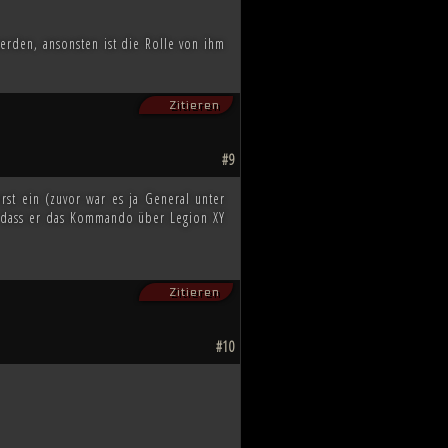
erden, ansonsten ist die Rolle von ihm
Zitieren
#9
rst ein (zuvor war es ja General unter
, dass er das Kommando über Legion XY
Zitieren
#10