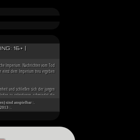
G: 16+ |
ische Imperium. Nachrichten vom Tod
 die einst dem Imperium treu ergeben
nheit und schließen sich der jungen
rden zu rekrutieren, schmiedet die
n der Galaxis übernehmen zu können.
en) sind anspielbar :.
2013 :.
nd die imperialen Würdenträger auf
g über den Dunklen Orden des toten
 Spitze des Imperiums bringt. Unter
tät des verbliebenen Imperiums und