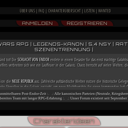
ÜBER UNS
|
FAQ
|
CHARAKTERÜBERSICHT
|
LISTEN
|
WANTED
ANMELDEN
REGISTRIEREN
WARS RPG | LEGENDS-KANON | 5,4 NSY | RATIN
SZENENTRENNUNG |
sind tot! Die
SCHLACHT VON ENDOR
endete in einem Desaster für das einst mächtige Galakt
lfers verbreiten sich wie ein Lauffeuer in der Galaxis. Chaos herrscht auf vielen Welten,
llion die
NEUE REPUBLIK
aus. Zahlreiche aufständische Welten nutzen die historische Gelege
e Skywalker in die Galaxis auszieht, um neue Machtbegabte für einen kommenden Jedi-O
a bereits weitere Allianzen, damit sie in der Lage ist, möglicherweise bald die Regierung i
 unmittelbaren Post-Endor-Zeit :. .: Alle kanonischen Parteien (Neutrale, Kriegsherr
fsbereites Team mit langer RPG-Erfahrung :. .: Unser Forum existiert seit September 
och nicht besiegt. Nachdem sich zahlreiche Truppenverbände vom Imperium abspalteten u
n stritten, übernimmt der Dunkle Jedi
VESPERUM
mit blutiger Entschlossenheit die Führun
nt er einen Feldzug gegen das marode Reich, der ihn mit der Einnahme von Coruscant an die
ngsbewegung und mithilfe kluger politischer Schachzüge sichert sich Vesperum die Loyali
Charakterideen
denten und Abspalter.