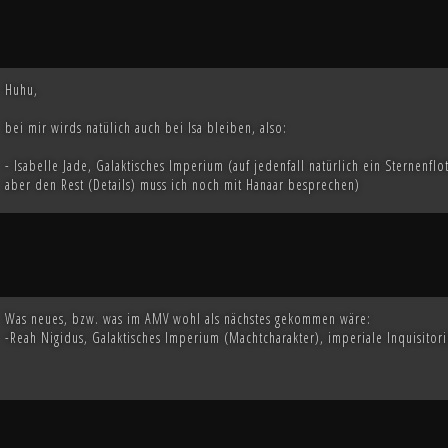
Huhu,
bei mir wirds natülich auch bei Isa bleiben, also:
- Isabelle Jade, Galaktisches Imperium (auf jedenfall natürlich ein Sternenflo
aber den Rest (Details) muss ich noch mit Hanaar besprechen)
Was neues, bzw. was im AMV wohl als nächstes gekommen wäre:
-Reah Nigidus, Galaktisches Imperium (Machtcharakter), imperiale Inquisitor