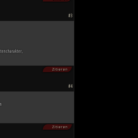
#3
ttencharakter,
Zitieren
#4
in
Zitieren