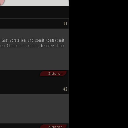
«
hnten, scheint das Ende des Kampfes
ahnen, wie die Zukunft von Millionen
#1
 Gast vorstellen und somit Kontakt mit
inen Charakter beziehen, benutze dafür
Zitieren
#2
Zitieren