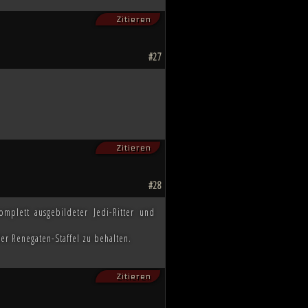
Zitieren
#27
Zitieren
#28
plett ausgebildeter Jedi-Ritter und
er Renegaten-Staffel zu behalten.
Zitieren