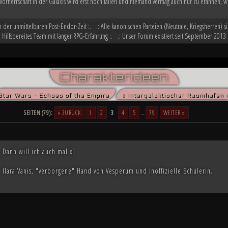
Vorherrschaft in der Galaxis wird erst noch fallen und niemand vermag auch nur zu erahnen, w
in der unmittelbaren Post-Endor-Zeit :. .: Alle kanonischen Parteien (Neutrale, Kriegsherren) si
: Hilfsbereites Team mit langer RPG-Erfahrung :. .: Unser Forum existiert seit September 2013 
Charakterideen
Star Wars - Echoes of the Empire
» Intergalaktischer Raumhafen 
SEITEN (79):
« ZURÜCK
1
2
3
4
5
…
79
WEITER »
Dann will ich auch mal x]
Ilara Vanis, "verborgene" Hand von Vesperum und inoffizielle Schülerin.