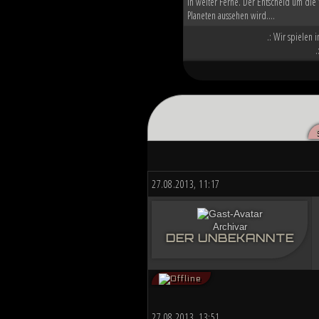
in weiter Ferne. Der Entscheid um die 
Planeten aussehen wird....
.: Wir spielen 
.
27.08.2013, 11:17
Archivar
DER UNBEKANNTE
27.08.2013, 13:51