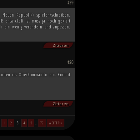
#29
 Neuen Republik) spielen/schreiben.
R entwickelt ist muss ja noch geklärt
h ein wenig verändern und anpassen.
Zitieren
#30
kdroiden ins Oberkommando ein. Einheit
Zitieren
1
2
3
4
5
…
79
WEITER »