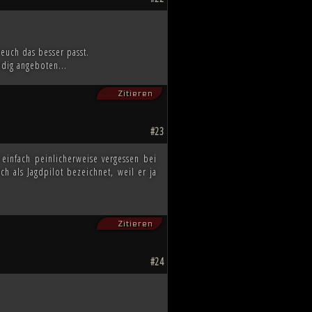
euch das besser passt.
ndig angeboten...
Zitieren
#23
l einfach peinlicherweise vergessen bei
h als Jagdpilot bezeichnet, weil er ja
Zitieren
#24