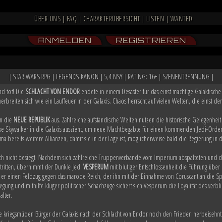
ÜBER UNS
|
FAQ
|
CHARAKTERÜBERSICHT
|
LISTEN
|
WANTED
ANMELDEN
REGISTRIEREN
| STAR WARS RPG | LEGENDS-KANON | 5,4 NSY | RATING: 16+ | SZENENTRENNUNG |
nd tot! Die
SCHLACHT VON ENDOR
endete in einem Desaster für das einst mächtige Galaktisc
verbreiten sich wie ein Lauffeuer in der Galaxis. Chaos herrscht auf vielen Welten, die einst
on die
NEUE REPUBLIK
aus. Zahlreiche aufständische Welten nutzen die historische Gelegenheit
Skywalker in die Galaxis auszieht, um neue Machtbegabte für einen kommenden Jedi-Orden 
 bereits weitere Allianzen, damit sie in der Lage ist, möglicherweise bald die Regierung in
h nicht besiegt. Nachdem sich zahlreiche Truppenverbände vom Imperium abspalteten und d
tritten, übernimmt der Dunkle Jedi
VESPERUM
mit blutiger Entschlossenheit die Führung übe
 er einen Feldzug gegen das marode Reich, der ihn mit der Einnahme von Coruscant an die S
gung und mithilfe kluger politischer Schachzüge sichert sich Vesperum die Loyalität des ve
alter.
ie kriegsmüden Bürger der Galaxis nach der Schlacht von Endor noch den Frieden herbeisehn