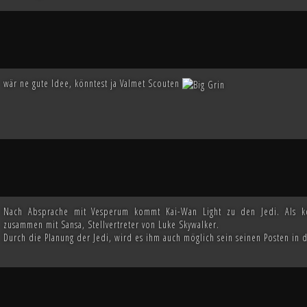
wär ne gute Idee, könntest ja Valmet Scouten
Nach Absprache mit Vesperum kommt Kai-Wan Light zu den Jedi. Als kom
zusammen mit Sansa, Stellvertreter von Luke Skywalker.
Durch die Planung der Jedi, wird es ihm auch möglich sein seinen Posten in d