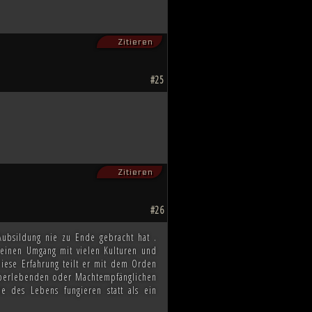
Zitieren
#25
Zitieren
#26
 Aubsildung nie zu Ende gebracht hat .
 seinen Umgang mit vielen Kulturen und
Diese Erfahrung teilt er mit dem Orden
h Überlebenden oder Machtempfänglichen
e des Lebens fungieren statt als ein