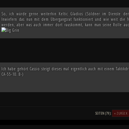
So, ich würde gerne weiterhin Keltic Gladios (Söldner im Dienste der
Inwiefern das nun mit dem Übergangsrat funktioniert und wie weit die N
werden, aber was auch immer dort rauskommt, kann man seine Rolle auc
Ich habe gehört Cassio steigt dieses mal eigentlich auch mit einem Takti
CA-55-10. 8-)
SEITEN (79):
« ZURÜCK