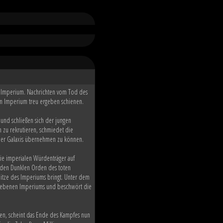
he Imperium. Nachrichten vom Tod des
 dem Imperium treu ergeben schienen.
 und schließen sich der jungen
zu rekrutieren, schmiedet die
 der Galaxis übernehmen zu können.
ie imperialen Würdenträger auf
r den Dunklen Orden des toten
pitze des Imperiums bringt. Unter dem
rbliebenen Imperiums und beschwört die
ten, scheint das Ende des Kampfes nun