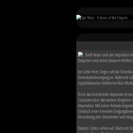
Darth Vader und der Imperator si
Despoten und seines finsteren Helfers 
Im Lichte ihres Sieges ruft die Rebelli
Demokratiebewegung an. Während Luke 
republikanische Anführerin Mon Mothma
Doch das bröckelnde Imperium ist noc
Coruscant über das weitere Vorgehen s
Imperators. Mit seiner Armada beginnt
Eindruck einer erneuten Einigungsbewe
Vernichtung aller Dissidenten und Absp
Düstere Zeiten ziehen auf. Während d