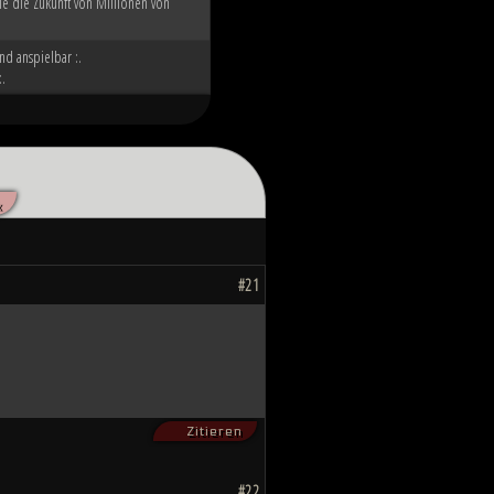
ie die Zukunft von Millionen von
nd anspielbar :.
:.
«
#21
Zitieren
#22