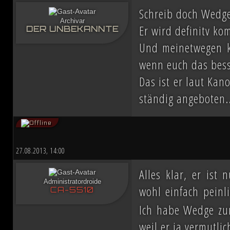
ihn mit der Einnahme von Coruscant a
Schreib doch Wedge 
Archivar
Er wird definitv k
Eindruck einer erneuten Einigung
DER UNBEKANNTE
Und meinetwegen ka
Schachzüge sichert sich Vesperum d
wenn euch das bess
beschwört die Vernichtung aller Dissid
Das ist er laut Ka
ständig angeboten..
Düstere Zeiten ziehen auf. Während 
Schlacht von Endor noch den Frieden
nun in weiter Ferne. Der Entscheid um 
27.08.2013, 14:00
fallen und niemand vermag auch nur z
Alles klar, er ist
Administratordroide
wohl einfach peinl
Planeten aussehen wird....
CA-5510
Ich habe Wedge zun
weil er ja vermutli