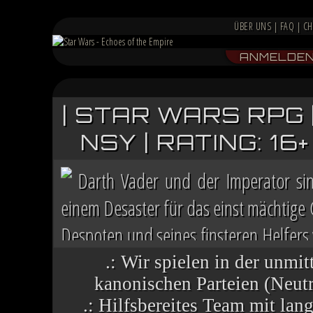
ÜBER UNS
|
FAQ
|
CH
ANMELDE
| STAR WARS RPG 
NSY | RATING: 1
Darth Vader und der Imperator si
einem Desaster für das einst mächtige
Despoten und seines finsteren Helfers v
Chaos herrscht auf vielen Welten, die 
.: Wir spielen in der unmit
kanonischen Parteien (Neutra
.: Hilfsbereites Team mit la