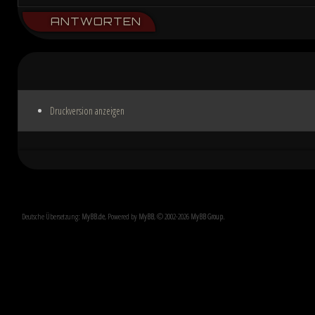
ANTWORTEN
Druckversion anzeigen
Deutsche Übersetzung:
MyBB.de
, Powered by
MyBB
, © 2002-2026
MyBB Group
.