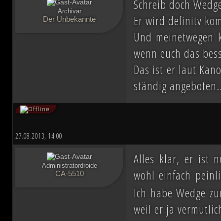
Schreib doch Wedge 
ihn mit der Einnahme von Coruscant a
Archivar
Er wird definitv k
Der Unbekannte
Eindruck einer erneuten Einigungsbewe
Und meinetwegen ka
sichert sich Vesperum die Loyalität 
wenn euch das bess
Vernichtung aller Dissidenten und Abspa
Das ist er laut Ka
ständig angeboten..
Düstere Zeiten ziehen auf. Während 
Schlacht von Endor noch den Frieden
27.08.2013, 14:00
nun in weiter Ferne. Der Entscheid um 
Alles klar, er ist
fallen und niemand vermag auch nur z
Administratordroide
wohl einfach peinl
CA-5510
Planeten aussehen wird....
Ich habe Wedge zun
weil er ja vermutli