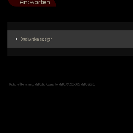
Antworten
Druckversion anzeigen
Deutsche Übersetzung:
MyBB.de
, Powered by
MyBB
, © 2002-2026
MyBB Group
.