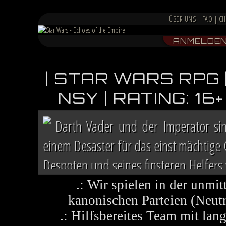
ÜBER UNS
|
FAQ
|
CH
ANMELDE
| STAR WARS RPG 
NSY | RATING: 1
Darth Vader und der Imperator si
einem Desaster für das einst mächtige
Despoten und seines finsteren Helfers v
Chaos herrscht auf vielen Welten, die 
.: Wir spielen in der unmit
kanonischen Parteien (Neutra
.: Hilfsbereites Team mit la
Im Lichte ihres Sieges ruft die R