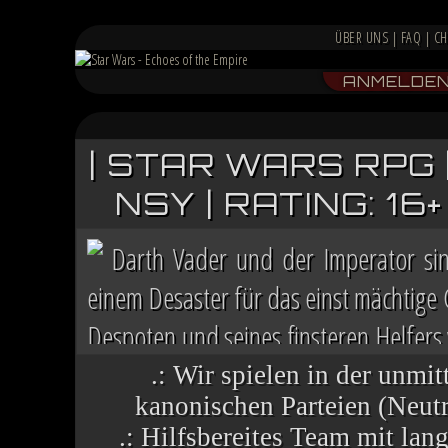
ÜBER UNS
|
FAQ
|
CH
ANMELDE
| STAR WARS RPG 
NSY | RATING: 1
Darth Vader und der Imperator si
einem Desaster für das einst mächtige
Despoten und seines finsteren Helfers v
Chaos herrscht auf vielen Welten, die 
.: Wir spielen in der unmit
kanonischen Parteien (Neutra
.: Hilfsbereites Team mit la