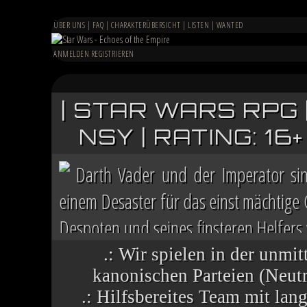
ÜBER UNS
|
FAQ
|
CHARAKTERÜBERSICHT
|
LISTEN
|
WANTED
ANMELDEN
REGISTRIEREN
| STAR WARS RPG 
NSY | RATING: 1
Darth Vader und der Imperator si
einem Desaster für das einst mächtige
Despoten und seines finsteren Helfers v
Chaos herrscht auf vielen Welten, die 
.: Wir spielen in der unmit
kanonischen Parteien (Neutra
.: Hilfsbereites Team mit la