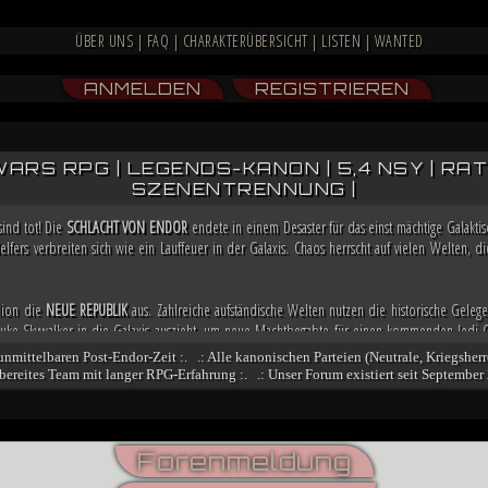
ÜBER UNS
|
FAQ
|
CHARAKTERÜBERSICHT
|
LISTEN
|
WANTED
ANMELDEN
REGISTRIEREN
WARS RPG | LEGENDS-KANON | 5,4 NSY | RATIN
SZENENTRENNUNG |
sind tot! Die
SCHLACHT VON ENDOR
endete in einem Desaster für das einst mächtige Galakt
lfers verbreiten sich wie ein Lauffeuer in der Galaxis. Chaos herrscht auf vielen Welten,
llion die
NEUE REPUBLIK
aus. Zahlreiche aufständische Welten nutzen die historische Gelege
e Skywalker in die Galaxis auszieht, um neue Machtbegabte für einen kommenden Jedi-O
a bereits weitere Allianzen, damit sie in der Lage ist, möglicherweise bald die Regierung i
 unmittelbaren Post-Endor-Zeit :. .: Alle kanonischen Parteien (Neutrale, Kriegsherr
fsbereites Team mit langer RPG-Erfahrung :. .: Unser Forum existiert seit September 
och nicht besiegt. Nachdem sich zahlreiche Truppenverbände vom Imperium abspalteten u
n stritten, übernimmt der Dunkle Jedi
VESPERUM
mit blutiger Entschlossenheit die Führun
nt er einen Feldzug gegen das marode Reich, der ihn mit der Einnahme von Coruscant an die
ngsbewegung und mithilfe kluger politischer Schachzüge sichert sich Vesperum die Loyali
Forenmeldung
denten und Abspalter.