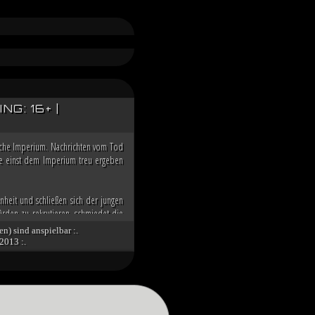
G: 16+ |
ische Imperium. Nachrichten vom Tod
 die einst dem Imperium treu ergeben
nheit und schließen sich der jungen
rden zu rekrutieren, schmiedet die
n der Galaxis übernehmen zu können.
en) sind anspielbar :.
2013 :.
nd die imperialen Würdenträger auf
g über den Dunklen Orden des toten
 Spitze des Imperiums bringt. Unter
tät des verbliebenen Imperiums und