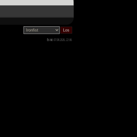
hnten, scheint das Ende des Kampfes
ahnen, wie die Zukunft von Millionen
Es ist:
07.08.2026, 22:06