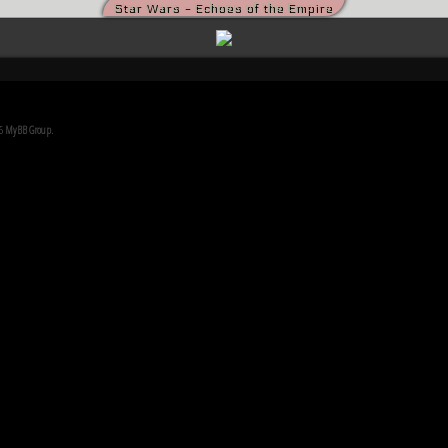
Star Wars - Echoes of the Empire
die kriegsmüden Bürger der Galaxis nach der Schlacht von Endor noch den Frieden herbeise
m die Vorherrschaft in der Galaxis wird erst noch fallen und niemand vermag auch nur zu er
26
MyBB Group
.